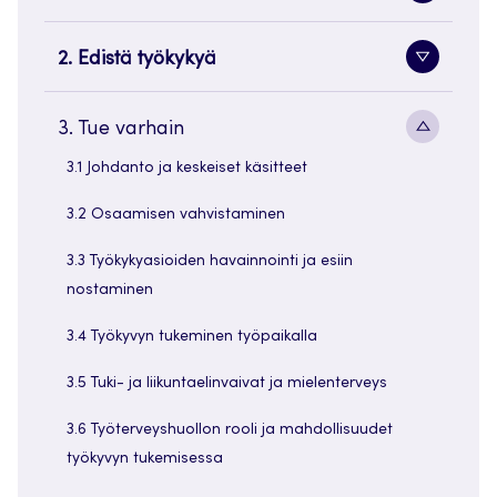
painike
2. Edistä työkykyä
Alavaliko
painike
Alavaliko
3. Tue varhain
painike
3.1 Johdanto ja keskeiset käsitteet
3.2 Osaamisen vahvistaminen
3.3 Työkykyasioiden havainnointi ja esiin
nostaminen
3.4 Työkyvyn tukeminen työpaikalla
3.5 Tuki- ja liikuntaelinvaivat ja mielenterveys
3.6 Työterveyshuollon rooli ja mahdollisuudet
työkyvyn tukemisessa