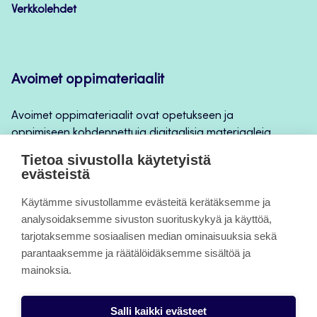
Verkkolehdet
Avoimet oppimateriaalit
Avoimet oppimateriaalit ovat opetukseen ja
oppimiseen kohdennettuja digitaalisia materiaaleja,
joita voidaan käyttää mm. Jamkin
Tietoa sivustolla käytetyistä
opintojaksototeutuksilla, jatkuvan oppimisen ja
evästeistä
itseopiskelun apuna.
Käytämme sivustollamme evästeitä kerätäksemme ja
analysoidaksemme sivuston suorituskykyä ja käyttöä,
Tietoa sivuista
tarjotaksemme sosiaalisen median ominaisuuksia sekä
parantaaksemme ja räätälöidäksemme sisältöä ja
Evästeet
mainoksia.
Saavutettavuusseloste
Salli kaikki evästeet