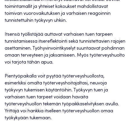
toimintamallit ja yhteiset kokoukset mahdollistavat
toimivan vuorovaikutuksen ja varhaisen reagoinnin
tunnistettuihin työkyvyn uhkiin.
Itsensä työllistäjää auttavat varhaisen tuen tarpeen
tunnistamisessa itsereflektointi sekä tunnistettavien rajojen
asettaminen. Työhyvinvointikyselyt suuntaavat pohdinnan
omaan terveyteen ja jaksamiseen. Myös työterveyshuolto
voi tarjota tähän apua.
Pientyöpaikalla voit pyytää työterveyshuollosta,
esimerkiksi omalta työterveyshoitajaltasi, neuvoja
työkyvyn tukemisen käytäntöihin. Työkyvyn tuen ja
varhaisen tuen tarpeet voidaan havaita
työterveyshuollon tekemän työpaikkaselvityksen avulla.
Yrittäjä voi hankkia itselleen työterveyshuollon omaa
työkykyään tukemaan.