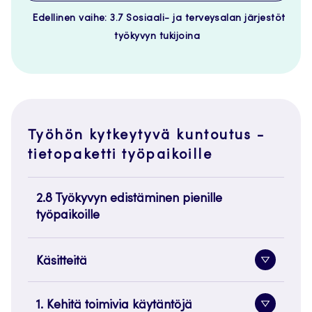
Edellinen vaihe: 3.7 Sosiaali- ja terveysalan järjestöt
työkyvyn tukijoina
Työhön kytkeytyvä kuntoutus -
tietopaketti työpaikoille
2.8 Työkyvyn edistäminen pienille
työpaikoille
Käsitteitä
Alavaliko
painike
1. Kehitä toimivia käytäntöjä
Alavaliko