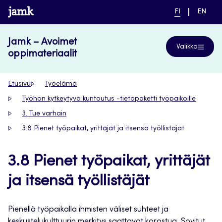
Siirry
www.jamk.fi
NYKYINEN
VAIHDA
FI
EN
suoraan
KIELI,
KIELTÄ,
SUOMI
ENGLIS
sisältöön
Jamk – Avoimet
Valikko
oppimateriaalit
Etusivu
Työelämä
Työhön kytkeytyvä kuntoutus -tietopaketti työpaikoille
3. Tue varhain
3.8 Pienet työpaikat, yrittäjät ja itsensä työllistäjät
3.8 Pienet työpaikat, yrittäjät
ja itsensä työllistäjät
Pienellä työpaikalla ihmisten väliset suhteet ja
keskustelukulttuurin merkitys saattavat korostua. Sovitut