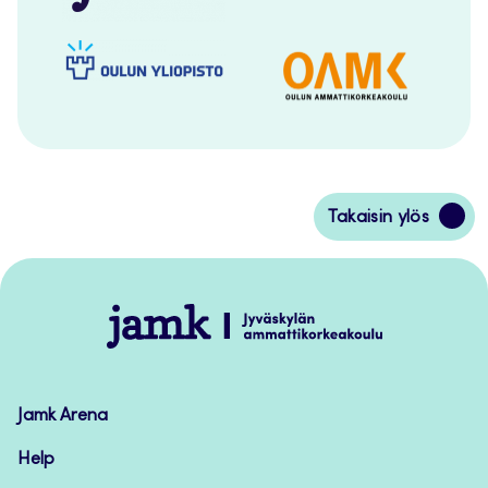
Siirry
Takaisin ylös
takaisin
sivun
alkuun
Jamk
–
Avoimet
oppimateriaalit
Jamk Arena
Help