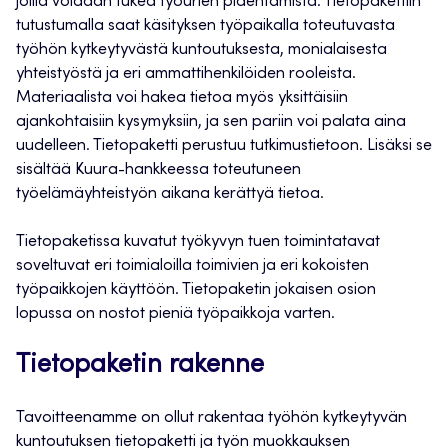
joilla voidaan tukea työurien pidentämistä. Tietopakettiin
tutustumalla saat käsityksen työpaikalla toteutuvasta
työhön kytkeytyvästä kuntoutuksesta, monialaisesta
yhteistyöstä ja eri ammattihenkilöiden rooleista.
Materiaalista voi hakea tietoa myös yksittäisiin
ajankohtaisiin kysymyksiin, ja sen pariin voi palata aina
uudelleen. Tietopaketti perustuu tutkimustietoon. Lisäksi se
sisältää Kuura-hankkeessa toteutuneen
työelämäyhteistyön aikana kerättyä tietoa.
Tietopaketissa kuvatut työkyvyn tuen toimintatavat
soveltuvat eri toimialoilla toimivien ja eri kokoisten
työpaikkojen käyttöön. Tietopaketin jokaisen osion
lopussa on nostot pieniä työpaikkoja varten.
Tietopaketin rakenne
Tavoitteenamme on ollut rakentaa työhön kytkeytyvän
kuntoutuksen tietopaketti ja työn muokkauksen