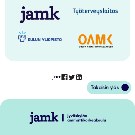
Jaa:
Siirry
Takaisin ylös
takaisin
sivun
alkuun
Jamk
–
Avoimet