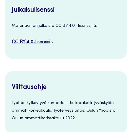
Julkaisulisenssi
Materiaali on julkaistu CC BY 4.0 -lisenssillä.
CC BY 4.0-lisenssi
Viittausohje
Työhön kytkeytyvä kuntoutus -tietopaketti. Jyväskylän
ammattikorkeakoulu, Työterveyslaitos, Oulun Yliopisto,
Oulun ammattikorkeakoulu 2022.