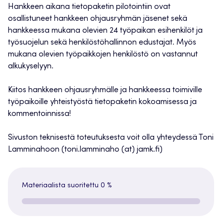
Hankkeen aikana tietopaketin pilotointiin ovat
osallistuneet hankkeen ohjausryhmän jäsenet sekä
hankkeessa mukana olevien 24 työpaikan esihenkilöt ja
työsuojelun sekä henkilöstöhallinnon edustajat. Myös
mukana olevien työpaikkojen henkilöstö on vastannut
alkukyselyyn.
Kiitos hankkeen ohjausryhmälle ja hankkeessa toimiville
työpaikoille yhteistyöstä tietopaketin kokoamisessa ja
kommentoinnissa!
Sivuston teknisestä toteutuksesta voit olla yhteydessä Toni
Lamminahoon (toni.lamminaho (at) jamk.fi)
Materiaalista suoritettu
0 %