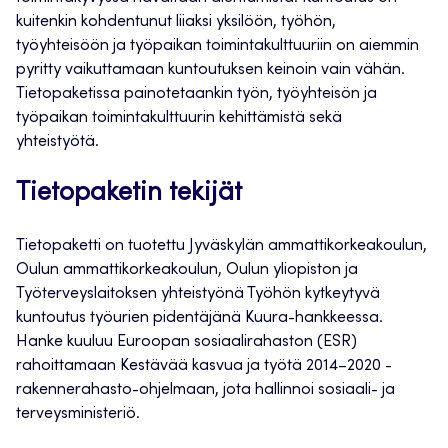
kuitenkin kohdentunut liiaksi yksilöön, työhön,
työyhteisöön ja työpaikan toimintakulttuuriin on aiemmin
pyritty vaikuttamaan kuntoutuksen keinoin vain vähän.
Tietopaketissa painotetaankin työn, työyhteisön ja
työpaikan toimintakulttuurin kehittämistä sekä
yhteistyötä.
Tietopaketin tekijät
Tietopaketti on tuotettu Jyväskylän ammattikorkeakoulun,
Oulun ammattikorkeakoulun, Oulun yliopiston ja
Työterveyslaitoksen yhteistyönä Työhön kytkeytyvä
kuntoutus työurien pidentäjänä Kuura-hankkeessa.
Hanke kuuluu Euroopan sosiaalirahaston (ESR)
rahoittamaan Kestävää kasvua ja työtä 2014–2020 -
rakennerahasto-ohjelmaan, jota hallinnoi sosiaali- ja
terveysministeriö.