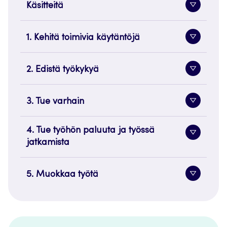
Käsitteitä
Alavaliko
painike
1. Kehitä toimivia käytäntöjä
Alavaliko
painike
2. Edistä työkykyä
Alavaliko
painike
3. Tue varhain
Alavaliko
painike
4. Tue työhön paluuta ja työssä
Alavaliko
jatkamista
painike
5. Muokkaa työtä
Alavaliko
painike