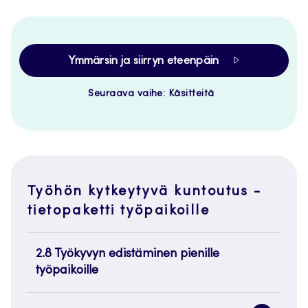
Ymmärsin ja siirryn eteenpäin
Seuraava vaihe: Käsitteitä
Työhön kytkeytyvä kuntoutus -
tietopaketti työpaikoille
2.8 Työkyvyn edistäminen pienille
työpaikoille