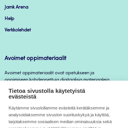
oppimateriaalit
Jamk Arena
Help
Verkkolehdet
Avoimet oppimateriaalit
Avoimet oppimateriaalit ovat opetukseen ja
oppimiseen kohdennettuja digitaalisia materiaaleja,
joita voidaan käyttää mm. Jamkin
Tietoa sivustolla käytetyistä
opintojaksototeutuksilla, jatkuvan oppimisen ja
evästeistä
itseopiskelun apuna.
Käytämme sivustollamme evästeitä kerätäksemme ja
analysoidaksemme sivuston suorituskykyä ja käyttöä,
Tietoa sivuista
tarjotaksemme sosiaalisen median ominaisuuksia sekä