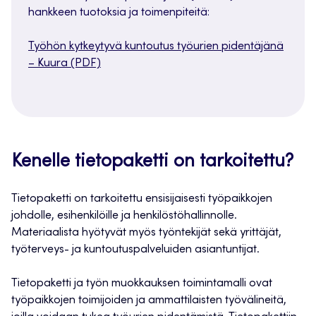
hankkeen tuotoksia ja toimenpiteitä:
Työhön kytkeytyvä kuntoutus työurien pidentäjänä
– Kuura (PDF)
Kenelle tietopaketti on tarkoitettu?
Tietopaketti on tarkoitettu ensisijaisesti työpaikkojen
johdolle, esihenkilöille ja henkilöstöhallinnolle.
Materiaalista hyötyvät myös työntekijät sekä yrittäjät,
työterveys- ja kuntoutuspalveluiden asiantuntijat.
Tietopaketti ja työn muokkauksen toimintamalli ovat
työpaikkojen toimijoiden ja ammattilaisten työvälineitä,