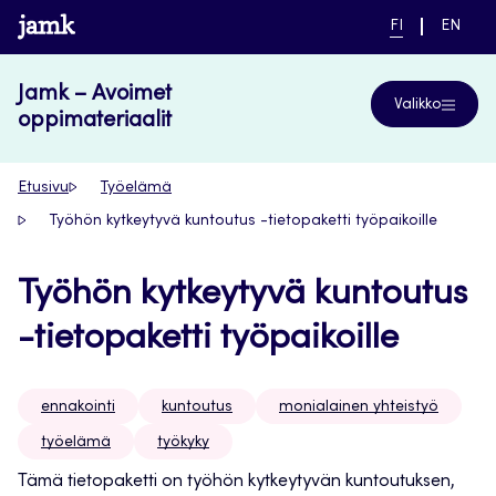
Siirry
www.jamk.fi
NYKYINEN
VAIHDA
FI
EN
suoraan
KIELI,
KIELTÄ,
SUOMI
ENGLIS
sisältöön
Jamk – Avoimet
Valikko
oppimateriaalit
Etusivu
Työelämä
Työhön kytkeytyvä kuntoutus -tietopaketti työpaikoille
Työhön kytkeytyvä kuntoutus
-tietopaketti työpaikoille
ennakointi
kuntoutus
monialainen yhteistyö
työelämä
työkyky
Tämä tietopaketti on työhön kytkeytyvän kuntoutuksen,