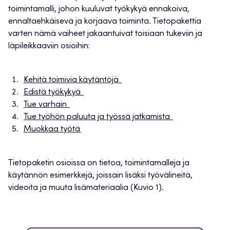
toimintamalli, johon kuuluvat työkykyä ennakoiva,
ennaltaehkäisevä ja korjaava toiminta. Tietopakettia
varten nämä vaiheet jakaantuivat toisiaan tukeviin ja
läpileikkaaviin osioihin:
Kehitä toimivia käytäntöjä
Edistä työkykyä
Tue varhain
Tue työhön paluuta ja työssä jatkamista
Muokkaa työtä
Tietopaketin osioissa on tietoa, toimintamalleja ja
käytännön esimerkkejä, joissain lisäksi työvälineitä,
videoita ja muuta lisämateriaalia (Kuvio 1).