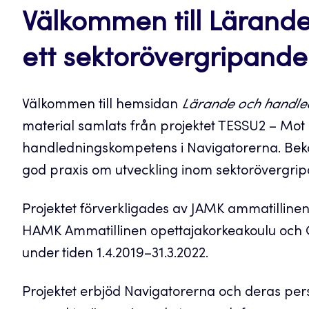
Välkommen till Lärand
ett sektorövergripande
Välkommen till hemsidan
Lärande och handled
material samlats från projektet TESSU2 – Mo
handledningskompetens i Navigatorerna. Beka
god praxis om utveckling inom sektorövergr
Projektet förverkligades av JAMK ammatillinen
HAMK Ammatillinen opettajakorkeakoulu och C
under tiden 1.4.2019–31.3.2022.
Projektet erbjöd Navigatorerna och deras pers