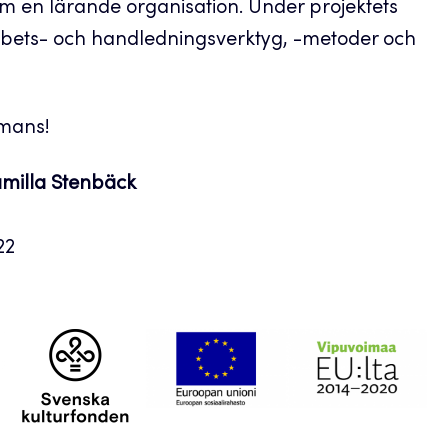
 en lärande organisation. Under projektets
bets- och handledningsverktyg, -metoder och
ammans!
amilla Stenbäck
022