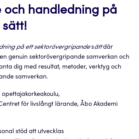
e och handledning på
 sätt!
ning på ett sektorövergripande
s
ätt
där
t en genuin sektorövergripande samverkan och
nta dig med resultat, metoder, verktyg och
ipande samverkan.
 opettajakorkeakoulu,
entret för livslångt lärande, Åbo Akademi
onal stöd att utvecklas