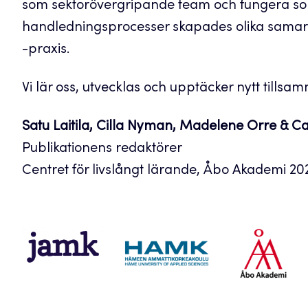
som sektorövergripande team och fungera som
handledningsprocesser skapades olika samar
-praxis.
Vi lär oss, utvecklas och upptäcker nytt tills
Satu Laitila, Cilla Nyman, Madelene Orre & C
Publikationens redaktörer
Centret för livslångt lärande, Åbo Akademi 2