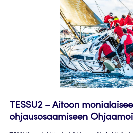
TESSU2 – Aitoon monialaiseen
ohjausosaamiseen Ohjaamois