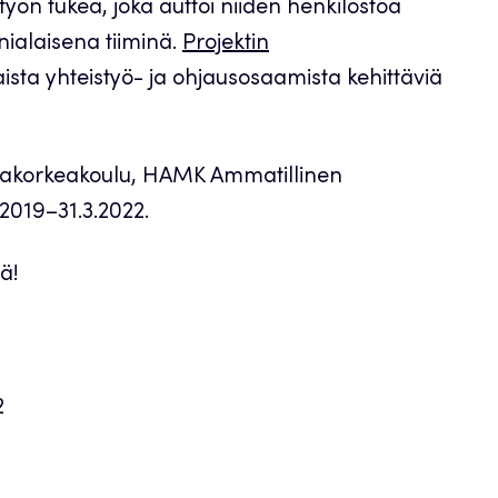
yön tukea, joka auttoi niiden henkilöstöä
alaisena tiiminä.
Projektin
aista yhteistyö- ja ohjausosaamista kehittäviä
tajakorkeakoulu, HAMK Ammatillinen
2019–31.3.2022.
ä!
2