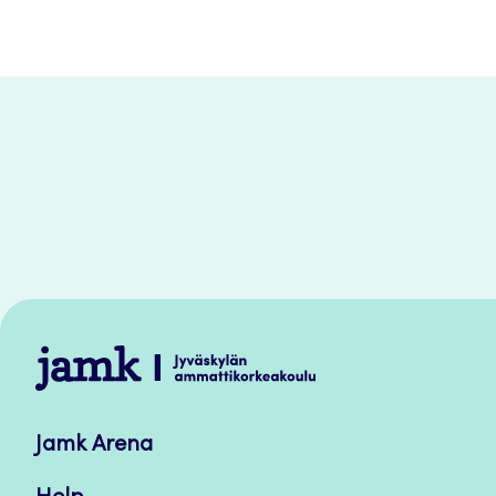
Jamk
–
Avoimet
Jamk Arena
oppimateriaalit