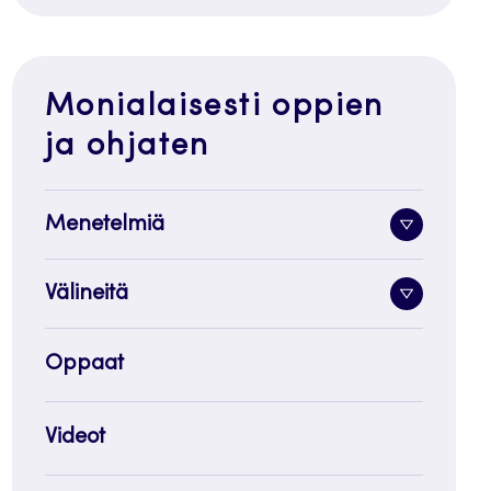
Monialaisesti oppien
ja ohjaten
Menetelmiä
Alavalik
painike
Välineitä
Alavalik
painike
Oppaat
Videot