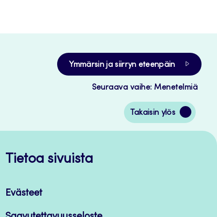
Ymmärsin ja siirryn eteenpäin
Seuraava vaihe: Menetelmiä
Siirry
Takaisin ylös
takaisin
sivun
alkuun
Tietoa sivuista
Evästeet