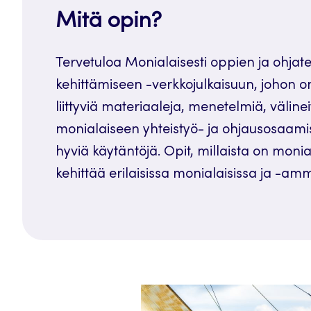
Mitä opin?
Tervetuloa Monialaisesti oppien ja ohjat
kehittämiseen -verkkojulkaisuun, johon o
liittyviä materiaaleja, menetelmiä, väline
monialaiseen yhteistyö- ja ohjausosaami
hyviä käytäntöjä. Opit, millaista on monia
kehittää erilaisissa monialaisissa ja -amma