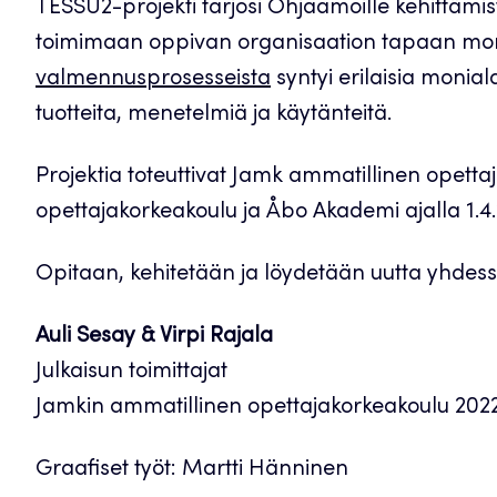
TESSU2-projekti tarjosi Ohjaamoille kehittämist
toimimaan oppivan organisaation tapaan moni
valmennusprosesseista
syntyi erilaisia monial
tuotteita, menetelmiä ja käytänteitä.
Projektia toteuttivat Jamk ammatillinen opet
opettajakorkeakoulu ja Åbo Akademi ajalla 1.4.
Opitaan, kehitetään ja löydetään uutta yhdess
Auli Sesay & Virpi Rajala
Julkaisun toimittajat
Jamkin ammatillinen opettajakorkeakoulu 202
Graafiset työt: Martti Hänninen