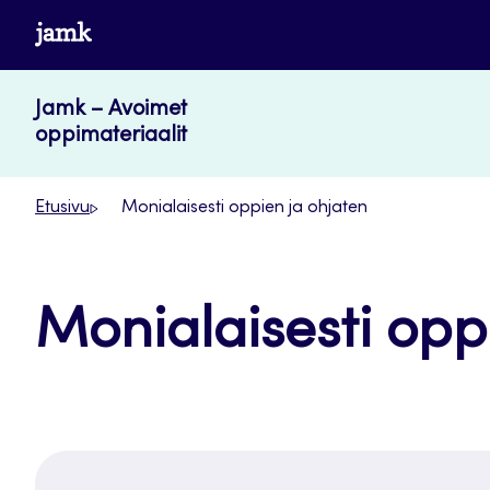
Siirry
www.jamk.fi
suoraan
sisältöön
Jamk – Avoimet
oppimateriaalit
Etusivu
Monialaisesti oppien ja ohjaten
Monialaisesti opp