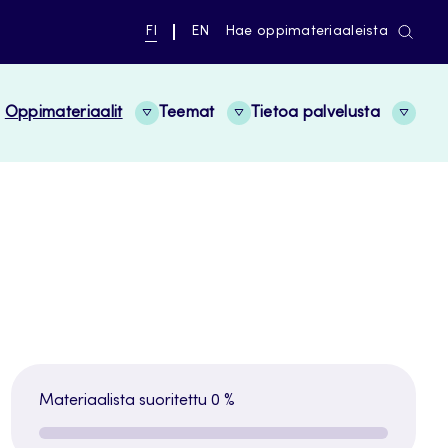
NYKYINEN
VAIHDA
FI
EN
Hae oppimateriaaleista
KIELI,
KIELTÄ,
SUOMI
ENGLISH
Oppimateriaalit
Teemat
Tietoa palvelusta
Materiaalista suoritettu
0 %