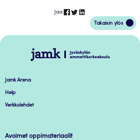
Jaa:
Siirry
Takaisin ylös
takaisin
sivun
alkuun
Jamk
–
Avoimet
oppimateriaalit
Jamk Arena
Help
Verkkolehdet
Avoimet oppimateriaalit