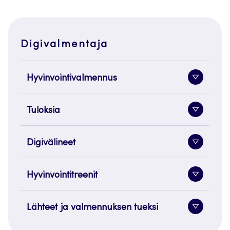
Digivalmentaja
Hyvinvointivalmennus
Alavaliko
painike
Tuloksia
Alavaliko
painike
Digivälineet
Alavaliko
painike
Hyvinvointitreenit
Alavaliko
painike
Lähteet ja valmennuksen tueksi
Alavaliko
painike