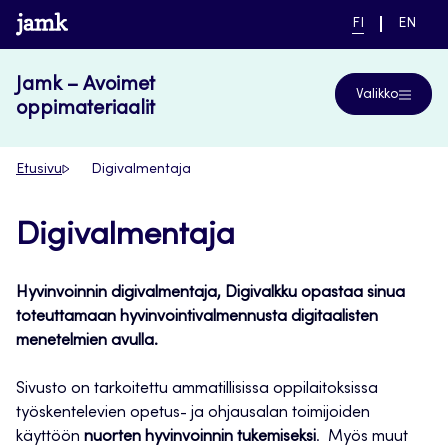
Siirry
www.jamk.fi
NYKYINEN
VAIHDA
FI
EN
suoraan
KIELI,
KIELTÄ,
SUOMI
ENGLIS
sisältöön
Jamk – Avoimet
Valikko
oppimateriaalit
Etusivu
Digivalmentaja
Digivalmentaja
Hyvinvoinnin digivalmentaja, Digivalkku opastaa sinua
toteuttamaan hyvinvointivalmennusta digitaalisten
menetelmien avulla.
Sivusto on tarkoitettu ammatillisissa oppilaitoksissa
työskentelevien opetus- ja ohjausalan toimijoiden
käyttöön
nuorten hyvinvoinnin tukemiseksi
. Myös muut