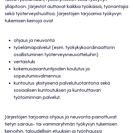
ylläpitoon. Järjestöt auttavat kaikkia työikäisiä, työnantajia
sekä työterveyshuoltoa. Järjestöjen tarjoamia työkyvyn
tukemisen keinoja ovat
ohjaus ja neuvonta
työelämäpalvelut (esim. työkykykoordinaattorin
osallistuminen työterveysneuvotteluihin)
vertaistuki
kokemusasiantuntijoiden koulutus ja
sopeutumisvalmennus
kuntoutus yksityisenä palvelutuotantona sekä
sosiaalisen kuntoutuksen ja kuntouttavan
työtoiminnan palvelut.
Järjestöjen tarjoama ohjaus ja neuvonta painottuvat
tietyn sairaus- tai vammaryhmän työkyvyn tukemisen
keinoihin, taloudellisiin etuuksiin ja työnhaussa