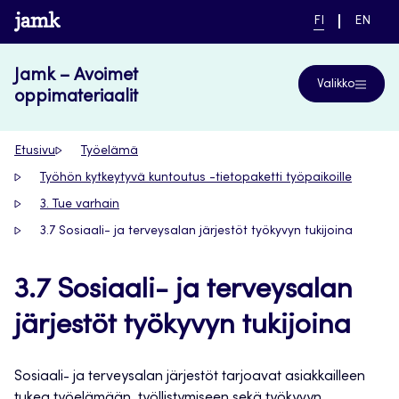
Siirry
www.jamk.fi
NYKYINEN
VAIHDA
FI
EN
suoraan
KIELI,
KIELTÄ,
SUOMI
ENGLIS
sisältöön
Jamk – Avoimet
Valikko
oppimateriaalit
Etusivu
Työelämä
Työhön kytkeytyvä kuntoutus -tietopaketti työpaikoille
3. Tue varhain
3.7 Sosiaali- ja terveysalan järjestöt työkyvyn tukijoina
3.7 Sosiaali- ja terveysalan
järjestöt työkyvyn tukijoina
Sosiaali- ja terveysalan järjestöt tarjoavat asiakkailleen
tukea työelämään, työllistymiseen sekä työkyvyn