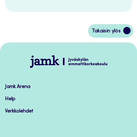
Siirry
Takaisin ylös
takaisin
sivun
alkuun
Jamk
–
Avoimet
oppimateriaalit
Jamk Arena
Help
Verkkolehdet