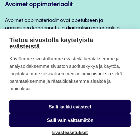
Avoimet oppimateriaalit
Avoimet oppimateriaalit ovat opetukseen ja
oppimiseen kohdennettuja digitaalisia materiaaleja,
joita voidaan käyttää mm. Jamkin
Tietoa sivustolla käytetyistä
opintojaksototeutuksilla, jatkuvan oppimisen ja
evästeistä
itseopiskelun apuna.
Käytämme sivustollamme evästeitä kerätäksemme ja
analysoidaksemme sivuston suorituskykyä ja käyttöä,
Tietoa sivuista
tarjotaksemme sosiaalisen median ominaisuuksia sekä
parantaaksemme ja räätälöidäksemme sisältöä ja
Evästeet
mainoksia.
Saavutettavuusseloste
Salli kaikki evästeet
Tietosuojaseloste
Salli vain välttämätön
Evästeasetukset