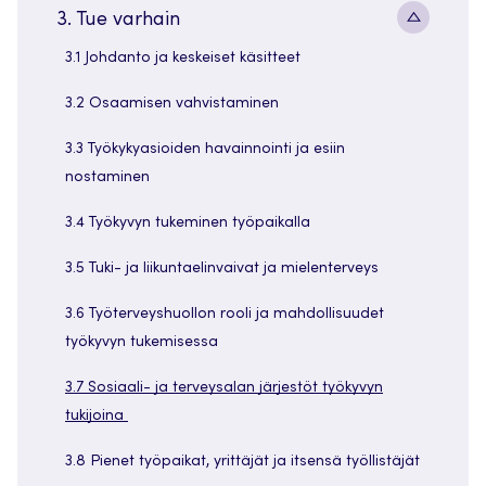
Alavaliko
3. Tue varhain
painike
3.1 Johdanto ja keskeiset käsitteet
3.2 Osaamisen vahvistaminen
3.3 Työkykyasioiden havainnointi ja esiin
nostaminen
3.4 Työkyvyn tukeminen työpaikalla
3.5 Tuki- ja liikuntaelinvaivat ja mielenterveys
3.6 Työterveyshuollon rooli ja mahdollisuudet
työkyvyn tukemisessa
3.7 Sosiaali- ja terveysalan järjestöt työkyvyn
tukijoina
3.8 Pienet työpaikat, yrittäjät ja itsensä työllistäjät