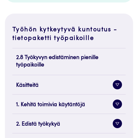
Työhön kytkeytyvä kuntoutus -
tietopaketti työpaikoille
2.8 Työkyvyn edistäminen pienille
työpaikoille
Käsitteitä
Alavaliko
painike
1. Kehitä toimivia käytäntöjä
Alavaliko
painike
2. Edistä työkykyä
Alavaliko
painike