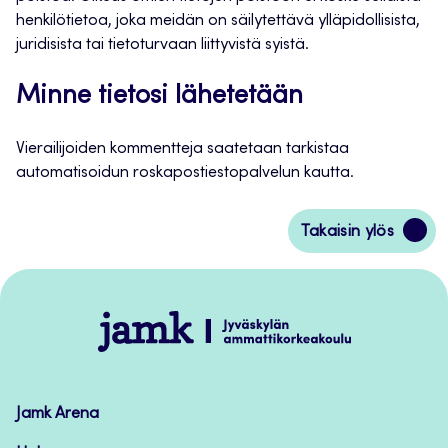
henkilötietoa, joka meidän on säilytettävä ylläpidollisista,
juridisista tai tietoturvaan liittyvistä syistä.
Minne tietosi lähetetään
Vierailijoiden kommentteja saatetaan tarkistaa
automatisoidun roskapostiestopalvelun kautta.
Siirry
Takaisin ylös
takaisin
sivun
alkuun
Jamk
–
Avoimet
oppimateriaalit
Jamk Arena