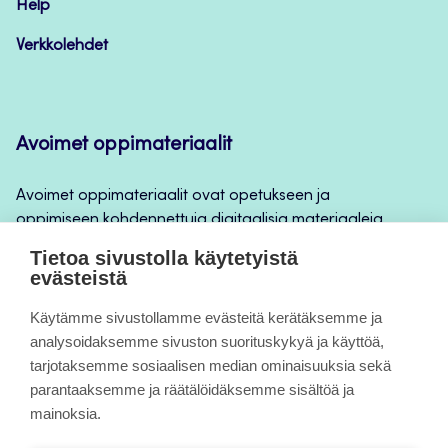
Help
Verkkolehdet
Avoimet oppimateriaalit
Avoimet oppimateriaalit ovat opetukseen ja
oppimiseen kohdennettuja digitaalisia materiaaleja,
joita voidaan käyttää mm. Jamkin
Tietoa sivustolla käytetyistä
opintojaksototeutuksilla, jatkuvan oppimisen ja
evästeistä
itseopiskelun apuna.
Käytämme sivustollamme evästeitä kerätäksemme ja
analysoidaksemme sivuston suorituskykyä ja käyttöä,
Tietoa sivuista
tarjotaksemme sosiaalisen median ominaisuuksia sekä
parantaaksemme ja räätälöidäksemme sisältöä ja
Evästeet
mainoksia.