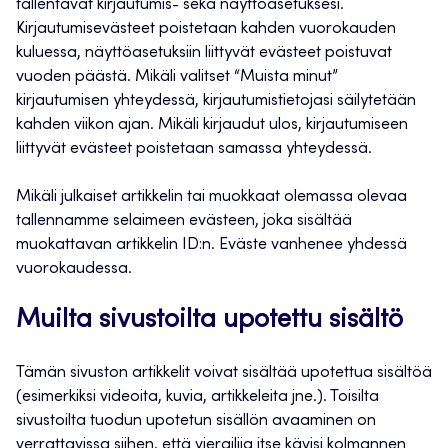
tallentavat kirjautumis- sekä näyttöasetuksesi.
Kirjautumisevästeet poistetaan kahden vuorokauden
kuluessa, näyttöasetuksiin liittyvät evästeet poistuvat
vuoden päästä. Mikäli valitset “Muista minut”
kirjautumisen yhteydessä, kirjautumistietojasi säilytetään
kahden viikon ajan. Mikäli kirjaudut ulos, kirjautumiseen
liittyvät evästeet poistetaan samassa yhteydessä.
Mikäli julkaiset artikkelin tai muokkaat olemassa olevaa
tallennamme selaimeen evästeen, joka sisältää
muokattavan artikkelin ID:n. Eväste vanhenee yhdessä
vuorokaudessa.
Muilta sivustoilta upotettu sisältö
Tämän sivuston artikkelit voivat sisältää upotettua sisältöä
(esimerkiksi videoita, kuvia, artikkeleita jne.). Toisilta
sivustoilta tuodun upotetun sisällön avaaminen on
verrattavissa siihen, että vierailija itse kävisi kolmannen