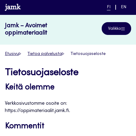
Siirry
www.jamk.fi
NYKYINEN
VAIHDA
FI
EN
suoraan
KIELI,
KIELTÄ,
SUOMI
ENGLIS
sisältöön
Jamk – Avoimet
Valikko
oppimateriaalit
Etusivu
Tietoa palvelusta
Tietosuojaseloste
Tietosuojaseloste
Keitä olemme
Verkkosivustomme osoite on:
https://oppimateriaalit.jamk.fi.
Kommentit