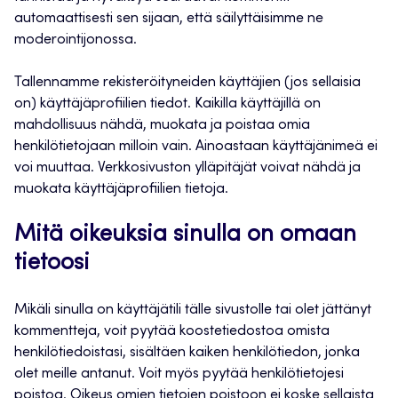
automaattisesti sen sijaan, että säilyttäisimme ne
moderointijonossa.
Tallennamme rekisteröityneiden käyttäjien (jos sellaisia
on) käyttäjäprofiilien tiedot. Kaikilla käyttäjillä on
mahdollisuus nähdä, muokata ja poistaa omia
henkilötietojaan milloin vain. Ainoastaan käyttäjänimeä ei
voi muuttaa. Verkkosivuston ylläpitäjät voivat nähdä ja
muokata käyttäjäprofiilien tietoja.
Mitä oikeuksia sinulla on omaan
tietoosi
Mikäli sinulla on käyttäjätili tälle sivustolle tai olet jättänyt
kommentteja, voit pyytää koostetiedostoa omista
henkilötiedoistasi, sisältäen kaiken henkilötiedon, jonka
olet meille antanut. Voit myös pyytää henkilötietojesi
poistoa. Oikeus omien tietojen poistoon ei koske sellaista