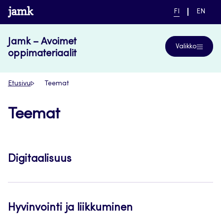
Siirry
www.jamk.fi
NYKYINEN
VAIHDA
FI
EN
suoraan
KIELI,
KIELTÄ,
SUOMI
ENGLIS
sisältöön
Jamk – Avoimet
Valikko
oppimateriaalit
Etusivu
Teemat
Teemat
Digitaalisuus
Hyvinvointi ja liikkuminen