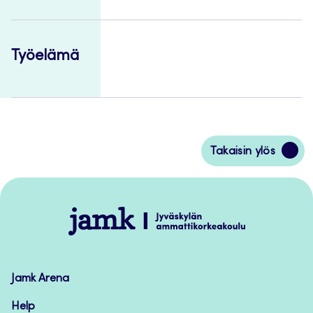
Työelämä
Siirry
Takaisin ylös
takaisin
sivun
alkuun
Jamk
–
Avoimet
oppimateriaalit
Jamk Arena
Help