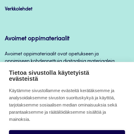
Verkkolehdet
Avoimet oppimateriaalit
Avoimet oppimateriaalit ovat opetukseen ja
oppimiseen kohdennettuja digitaalisia materiaaleja,
joita voidaan käyttää mm. Jamkin
Tietoa sivustolla käytetyistä
opintojaksototeutuksilla, jatkuvan oppimisen ja
evästeistä
itseopiskelun apuna.
Käytämme sivustollamme evästeitä kerätäksemme ja
analysoidaksemme sivuston suorituskykyä ja käyttöä,
Tietoa sivuista
tarjotaksemme sosiaalisen median ominaisuuksia sekä
parantaaksemme ja räätälöidäksemme sisältöä ja
Evästeet
mainoksia.
Saavutettavuusseloste