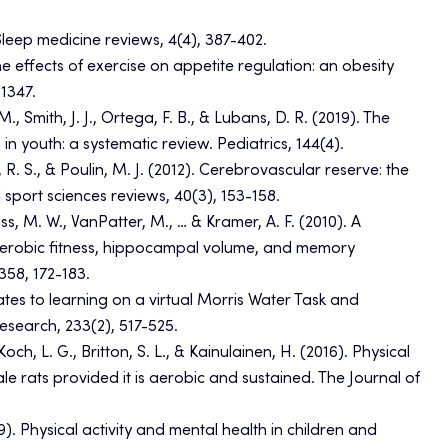
. Sleep medicine reviews, 4(4), 387-402.
he effects of exercise on appetite regulation: an obesity
–1347.
., Smith, J. J., Ortega, F. B., & Lubans, D. R. (2019). The
 in youth: a systematic review. Pediatrics, 144(4).
R. S., & Poulin, M. J. (2012). Cerebrovascular reserve: the
 sport sciences reviews, 40(3), 153-158.
Voss, M. W., VanPatter, M., … & Kramer, A. F. (2010). A
aerobic fitness, hippocampal volume, and memory
358, 172-183.
elates to learning on a virtual Morris Water Task and
search, 233(2), 517-525.
 Koch, L. G., Britton, S. L., & Kainulainen, H. (2016). Physical
e rats provided it is aerobic and sustained. The Journal of
019). Physical activity and mental health in children and