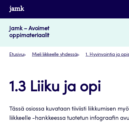
Siirry
www.jamk.fi
suoraan
sisältöön
Jamk – Avoimet
oppimateriaalit
Etusivu
Mieli liikkeelle yhdessä
1. Hyvinvointia ja opi
1.3 Liiku ja opi
Tässä osiossa kuvataan tiiviisti liikkumisen myö
liikkeelle -hankkeessa tuotetun infograafin avu