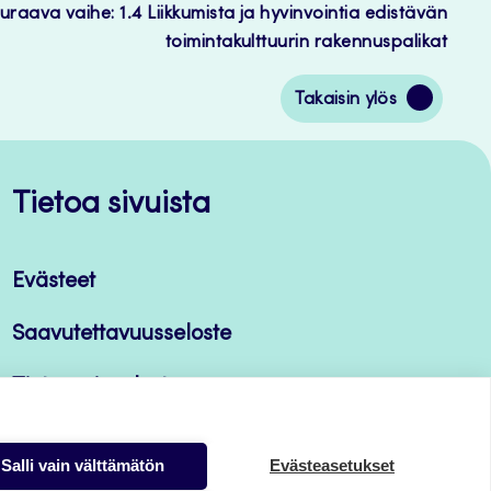
uraava vaihe: 1.4 Liikkumista ja hyvinvointia edistävän
toimintakulttuurin rakennuspalikat
Siirry
Takaisin ylös
takaisin
sivun
alkuun
Tietoa sivuista
Evästeet
Saavutettavuusseloste
Tietosuojaseloste
Salli vain välttämätön
Evästeasetukset