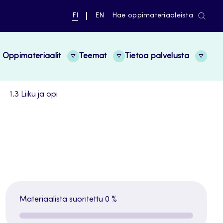
NYKYINEN
VAIHDA
FI
EN
Hae oppimateriaaleista
KIELI,
KIELTÄ,
SUOMI
ENGLISH
Oppimateriaalit
Teemat
Tietoa palvelusta
1.3 Liiku ja opi
Materiaalista suoritettu
0 %