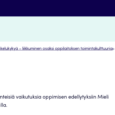
skelukykyä – liikkuminen osaksi oppilaitoksen toimintakulttuuria
nteisiä vaikutuksia oppimisen edellytyksiin Mieli
lla.