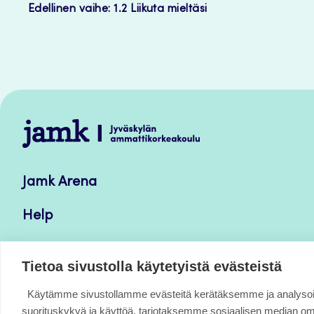
Edellinen vaihe: 1.2 Liikuta mieltäsi
Jamk
–
Avoimet
Jamk Arena
oppimateriaalit
Help
Verkkolehdet
Tietoa sivustolla käytetyistä evästeistä
Käytämme sivustollamme evästeitä kerätäksemme ja analys
suorituskykyä ja käyttöä, tarjotaksemme sosiaalisen median o