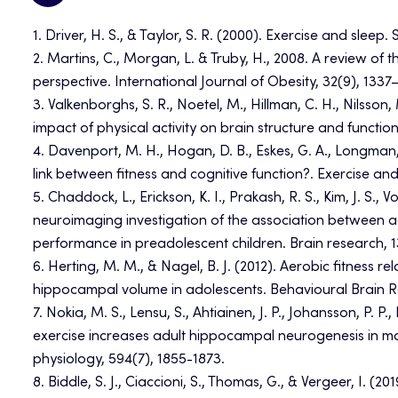
1. Driver, H. S., & Taylor, S. R. (2000). Exercise and sleep
2. Martins, C., Morgan, L. & Truby, H., 2008. A review of t
perspective. International Journal of Obesity, 32(9), 1337
3. Valkenborghs, S. R., Noetel, M., Hillman, C. H., Nilsson, M
impact of physical activity on brain structure and function
4. Davenport, M. H., Hogan, D. B., Eskes, G. A., Longman, 
link between fitness and cognitive function?. Exercise and
5. Chaddock, L., Erickson, K. I., Prakash, R. S., Kim, J. S., 
neuroimaging investigation of the association between 
performance in preadolescent children. Brain research, 1
6. Herting, M. M., & Nagel, B. J. (2012). Aerobic fitness r
hippocampal volume in adolescents. Behavioural Brain Re
7. Nokia, M. S., Lensu, S., Ahtiainen, J. P., Johansson, P. P.,
exercise increases adult hippocampal neurogenesis in mal
physiology, 594(7), 1855-1873.
8. Biddle, S. J., Ciaccioni, S., Thomas, G., & Vergeer, I. (2