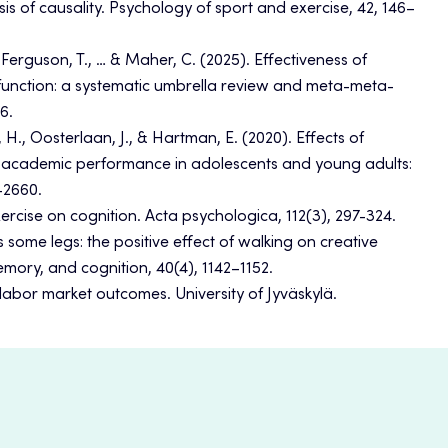
s of causality. Psychology of sport and exercise, 42, 146–
., Ferguson, T., … & Maher, C. (2025). Effectiveness of
function: a systematic umbrella review and meta-meta-
6.
, H., Oosterlaan, J., & Hartman, E. (2020). Effects of
nd academic performance in adolescents and young adults:
-2660.
xercise on cognition. Acta psychologica, 112(3), 297-324.
 some legs: the positive effect of walking on creative
emory, and cognition, 40(4), 1142–1152.
rm labor market outcomes. University of Jyväskylä.