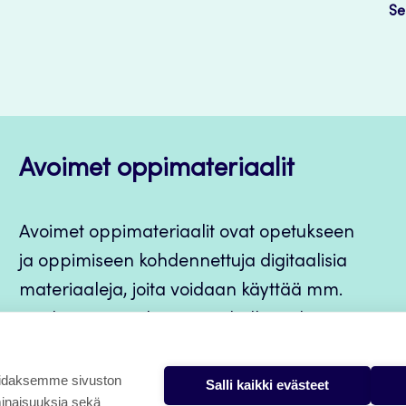
Se
Avoimet oppimateriaalit
Avoimet oppimateriaalit ovat opetukseen
ja oppimiseen kohdennettuja digitaalisia
materiaaleja, joita voidaan käyttää mm.
Jamkin opintojaksototeutuksilla, jatkuvan
oppimisen ja itseopiskelun apuna.
oidaksemme sivuston
Salli kaikki evästeet
minaisuuksia sekä