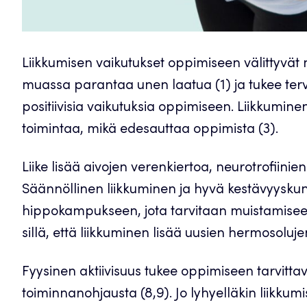
Liikkumisen vaikutukset oppimiseen välittyvät
muassa parantaa unen laatua (1) ja tukee tervee
positiivisia vaikutuksia oppimiseen. Liikkumi
toimintaa, mikä edesauttaa oppimista (3).
Liike lisää aivojen verenkiertoa, neurotrofiinie
Säännöllinen liikkuminen ja hyvä kestävyysku
hippokampukseen, jota tarvitaan muistamiseen
sillä, että liikkuminen lisää uusien hermosoluje
Fyysinen aktiivisuus tukee oppimiseen tarvittav
toiminnanohjausta (8,9). Jo lyhyelläkin liikkum