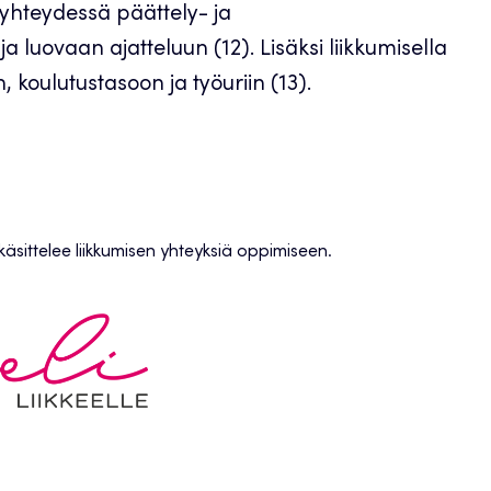
i yhteydessä päättely- ja
 luovaan ajatteluun (12). Lisäksi liikkumisella
koulutustasoon ja työuriin (13).
i käsittelee liikkumisen yhteyksiä oppimiseen.