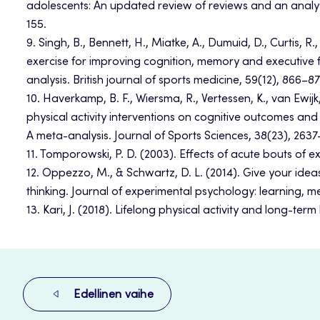
adolescents: An updated review of reviews and an analysi
155.
9. Singh, B., Bennett, H., Miatke, A., Dumuid, D., Curtis, R
exercise for improving cognition, memory and executive 
analysis. British journal of sports medicine, 59(12), 866–87
10. Haverkamp, B. F., Wiersma, R., Vertessen, K., van Ewijk
physical activity interventions on cognitive outcomes a
A meta-analysis. Journal of Sports Sciences, 38(23), 2637
11. Tomporowski, P. D. (2003). Effects of acute bouts of e
12. Oppezzo, M., & Schwartz, D. L. (2014). Give your ideas
thinking. Journal of experimental psychology: learning, m
13. Kari, J. (2018). Lifelong physical activity and long-te
Edellinen vaihe