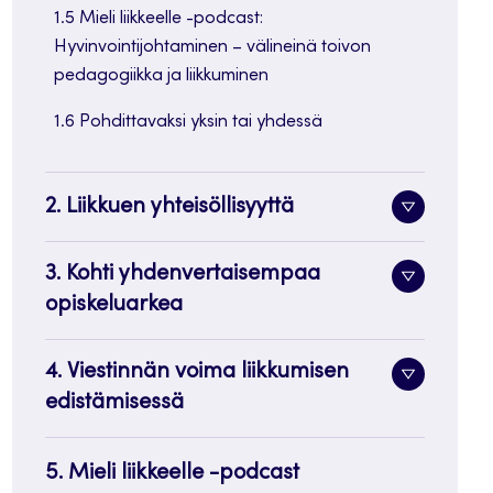
1.5 Mieli liikkeelle -podcast:
Hyvinvointijohtaminen – välineinä toivon
pedagogiikka ja liikkuminen
1.6 Pohdittavaksi yksin tai yhdessä
2. Liikkuen yhteisöllisyyttä
Alavalik
painike
3. Kohti yhdenvertaisempaa
Alavalik
opiskeluarkea
painike
4. Viestinnän voima liikkumisen
Alavalik
edistämisessä
painike
5. Mieli liikkeelle -podcast