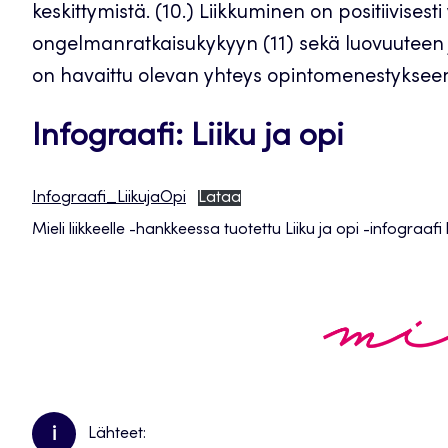
keskittymistä. (10.) Liikkuminen on positiivisest
ongelmanratkaisukykyyn (11) sekä luovuuteen ja
on havaittu olevan yhteys opintomenestykseen, 
Infograafi: Liiku ja opi
Infograafi_LiikujaOpi
Lataa
Mieli liikkeelle -hankkeessa tuotettu Liiku ja opi -infograaf
i
Lähteet: