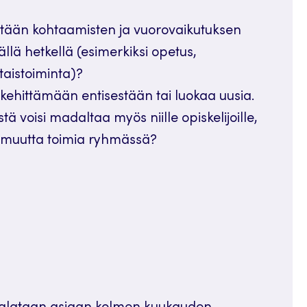
etään kohtaamisten ja vuorovaikutuksen
llä hetkellä (esimerkiksi opetus,
taistoiminta)?
ä kehittämään entisestään tai luokaa uusia.
ä voisi madaltaa myös niille opiskelijoille,
armuutta toimia ryhmässä?