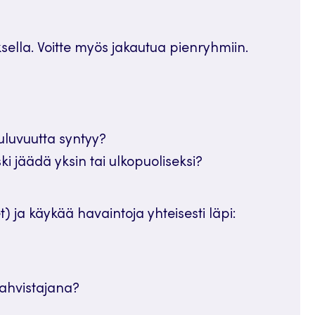
ella. Voitte myös jakautua pienryhmiin.
uuluvuutta syntyy?
iski jäädä yksin tai ulkopuoliseksi?
) ja käykää havaintoja yhteisesti läpi:
vahvistajana?