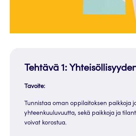
Tehtävä 1: Yhteisöllisyyden
Tavoite:
Tunnistaa oman oppilaitoksen paikkoja ja t
yhteenkuuluvuutta, sekä paikkoja ja tilante
voivat korostua.