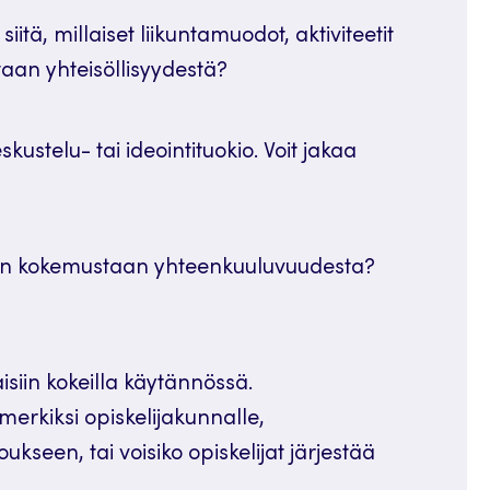
itä, millaiset liikuntamuodot, aktiviteetit
aan yhteisöllisyydestä?
skustelu- tai ideointituokio. Voit jakaa
dän kokemustaan yhteenkuuluvuudesta?
isiin kokeilla käytännössä.
merkiksi opiskelijakunnalle,
kseen, tai voisiko opiskelijat järjestää