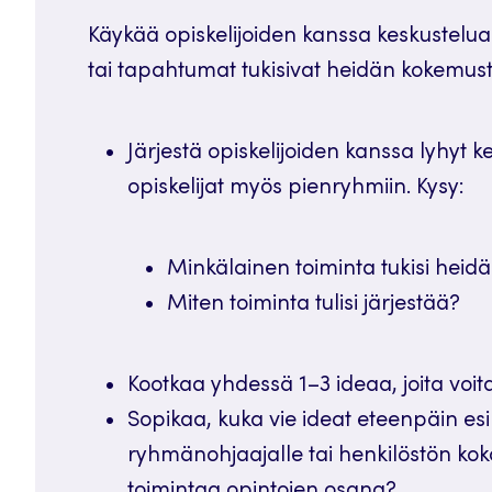
Käykää opiskelijoiden kanssa keskustelua si
tai tapahtumat tukisivat heidän kokemust
Järjestä opiskelijoiden kanssa lyhyt ke
opiskelijat myös pienryhmiin. Kysy:
Minkälainen toiminta tukisi hei
Miten toiminta tulisi järjestää?
Kootkaa yhdessä 1–3 ideaa, joita voita
Sopikaa, kuka vie ideat eteenpäin esi
ryhmänohjaajalle tai henkilöstön kokou
toimintaa opintojen osana?