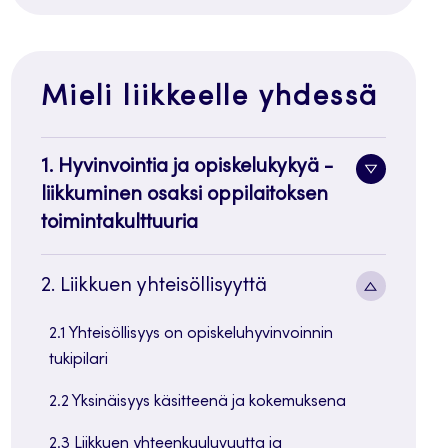
Mieli liikkeelle yhdessä
1. Hyvinvointia ja opiskelukykyä -
Alavalik
liikkuminen osaksi oppilaitoksen
painike
toimintakulttuuria
Alavalik
2. Liikkuen yhteisöllisyyttä
painike
2.1 Yhteisöllisyys on opiskeluhyvinvoinnin
tukipilari
2.2 Yksinäisyys käsitteenä ja kokemuksena
2.3 Liikkuen yhteenkuuluvuutta ja