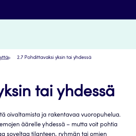
yyttä
2.7 Pohdittavaksi yksin tai yhdessä
yksin tai yhdessä
tä oivaltamista ja rakentavaa vuoropuhelua.
eemojen äärelle yhdessä – mutta voit pohtia
ttaa soveltaa tilanteen, ryhmän tai omien