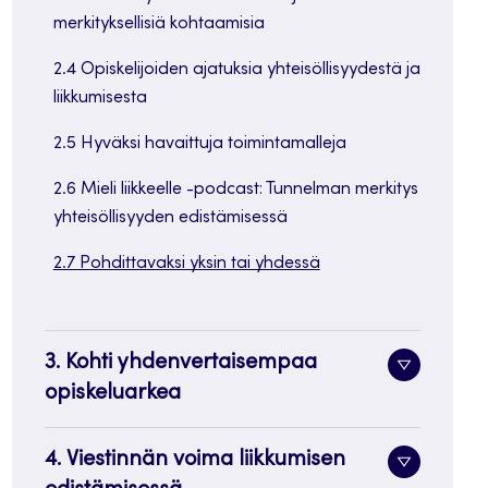
merkityksellisiä kohtaamisia
2.4 Opiskelijoiden ajatuksia yhteisöllisyydestä ja
liikkumisesta
2.5 Hyväksi havaittuja toimintamalleja
2.6 Mieli liikkeelle -podcast: Tunnelman merkitys
yhteisöllisyyden edistämisessä
2.7 Pohdittavaksi yksin tai yhdessä
3. Kohti yhdenvertaisempaa
Alavalik
opiskeluarkea
painike
4. Viestinnän voima liikkumisen
Alavalik