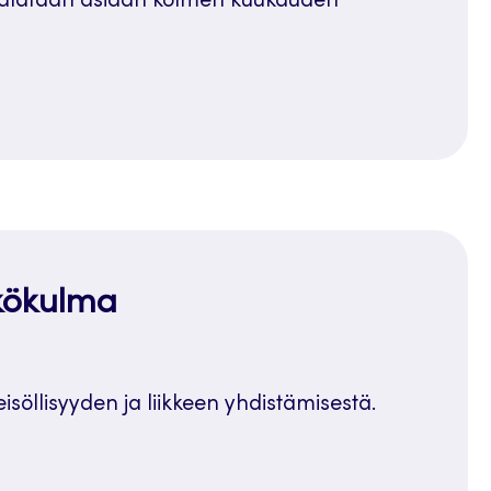
palataan asiaan kolmen kuukauden
äkökulma
teisöllisyyden ja liikkeen yhdistämisestä.