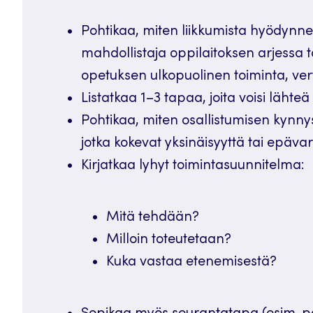
Pohtikaa, miten liikkumista hyödynn
mahdollistaja oppilaitoksen arjessa tä
opetuksen ulkopuolinen toiminta, ver
Listatkaa 1–3 tapaa, joita voisi lähte
Pohtikaa, miten osallistumisen kynnyst
jotka kokevat yksinäisyyttä tai epäv
Kirjatkaa lyhyt toimintasuunnitelma:
Mitä tehdään?
Milloin toteutetaan?
Kuka vastaa etenemisestä?