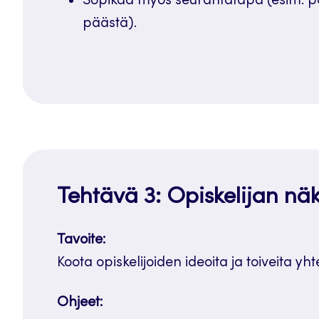
Sopikaa myös seurantatapa (esim. 
päästä).
Tehtävä 3: Opiskelijan n
Tavoite:
Koota opiskelijoiden ideoita ja toiveita yh
Ohjeet: