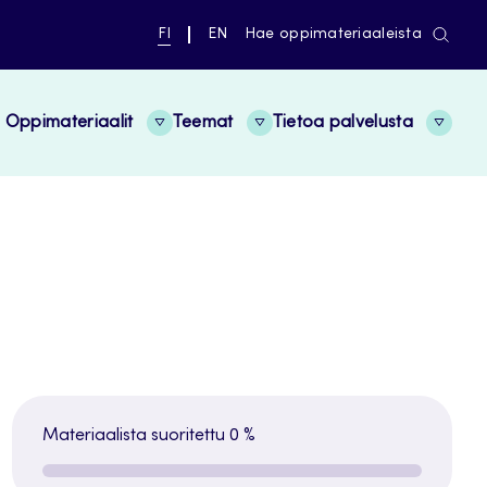
NYKYINEN
VAIHDA
FI
EN
Hae oppimateriaaleista
KIELI,
KIELTÄ,
SUOMI
ENGLISH
Oppimateriaalit
Teemat
Tietoa palvelusta
Materiaalista suoritettu
0 %