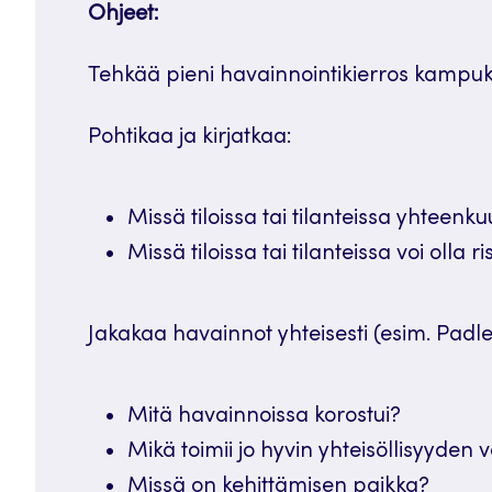
Ohjeet:
Tehkää pieni havainnointikierros kampuks
Pohtikaa ja kirjatkaa:
Missä tiloissa tai tilanteissa yhteenk
Missä tiloissa tai tilanteissa voi olla r
Jakakaa havainnot yhteisesti (esim. Padlet
Mitä havainnoissa korostui?
Mikä toimii jo hyvin yhteisöllisyyden 
Missä on kehittämisen paikka?