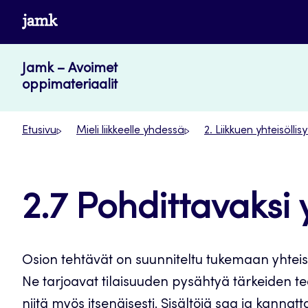
Siirry
www.jamk.fi
suoraan
sisältöön
Jamk – Avoimet
oppimateriaalit
Etusivu
Mieli liikkeelle yhdessä
2. Liikkuen yhteisöllis
2.7 Pohdittavaksi 
Osion tehtävät on suunniteltu tukemaan yhteis
Ne tarjoavat tilaisuuden pysähtyä tärkeiden t
niitä myös itsenäisesti. Sisältöjä saa ja kanna