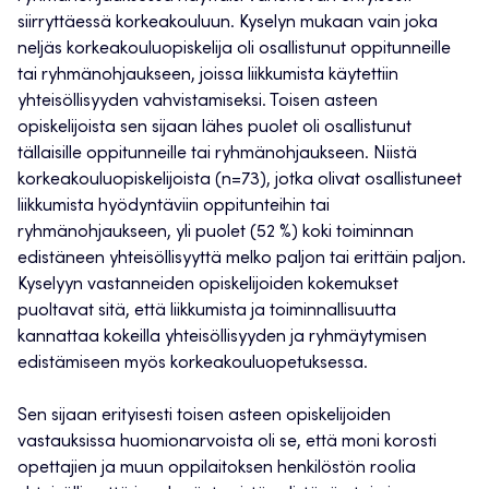
siirryttäessä korkeakouluun. Kyselyn mukaan vain joka
neljäs korkeakouluopiskelija oli osallistunut oppitunneille
tai ryhmänohjaukseen, joissa liikkumista käytettiin
yhteisöllisyyden vahvistamiseksi. Toisen asteen
opiskelijoista sen sijaan lähes puolet oli osallistunut
tällaisille oppitunneille tai ryhmänohjaukseen. Niistä
korkeakouluopiskelijoista (n=73), jotka olivat osallistuneet
liikkumista hyödyntäviin oppitunteihin tai
ryhmänohjaukseen, yli puolet (52 %) koki toiminnan
edistäneen yhteisöllisyyttä melko paljon tai erittäin paljon.
Kyselyyn vastanneiden opiskelijoiden kokemukset
puoltavat sitä, että liikkumista ja toiminnallisuutta
kannattaa kokeilla yhteisöllisyyden ja ryhmäytymisen
edistämiseen myös korkeakouluopetuksessa.
Sen sijaan erityisesti toisen asteen opiskelijoiden
vastauksissa huomionarvoista oli se, että moni korosti
opettajien ja muun oppilaitoksen henkilöstön roolia