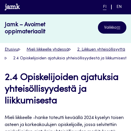
Siirry
www.jamk.fi
NYKYINEN
VAIHDA
FI
EN
suoraan
KIELI,
KIELTÄ,
SUOMI
ENGLIS
sisältöön
Jamk – Avoimet
Valikko
oppimateriaalit
Etusivu
Mieli liikkeelle yhdessä
2. Liikkuen yhteisöllisyyttä
2.4 Opiskelijoiden ajatuksia yhteisöllisyydestä ja liikkumisesta
2.4 Opiskelijoiden ajatuksia
yhteisöllisyydestä ja
liikkumisesta
Mieli liikkeelle -hanke toteutti keväällä 2024 kyselyn toisen
asteen ja korkeakoulujen opiskelijoille, jossa selvitettiin