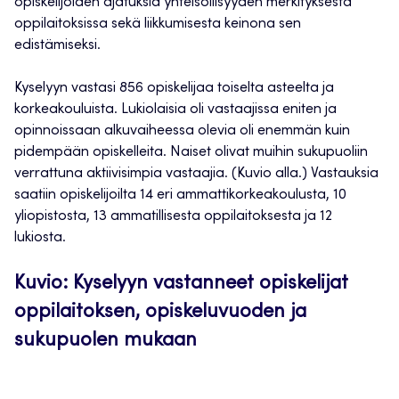
opiskelijoiden ajatuksia yhteisöllisyyden merkityksestä
oppilaitoksissa sekä liikkumisesta keinona sen
edistämiseksi.
Kyselyyn vastasi 856 opiskelijaa toiselta asteelta ja
korkeakouluista. Lukiolaisia oli vastaajissa eniten ja
opinnoissaan alkuvaiheessa olevia oli enemmän kuin
pidempään opiskelleita. Naiset olivat muihin sukupuoliin
verrattuna aktiivisimpia vastaajia. (Kuvio alla.) Vastauksia
saatiin opiskelijoilta 14 eri ammattikorkeakoulusta, 10
yliopistosta, 13 ammatillisesta oppilaitoksesta ja 12
lukiosta.
Kuvio: Kyselyyn vastanneet opiskelijat
oppilaitoksen, opiskeluvuoden ja
sukupuolen mukaan