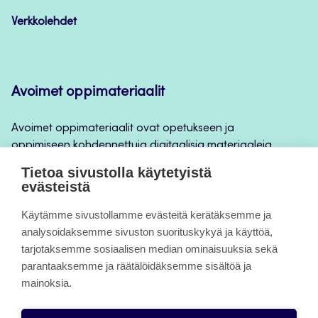
Verkkolehdet
Avoimet oppimateriaalit
Avoimet oppimateriaalit ovat opetukseen ja
oppimiseen kohdennettuja digitaalisia materiaaleja,
joita voidaan käyttää mm. Jamkin
Tietoa sivustolla käytetyistä
opintojaksototeutuksilla, jatkuvan oppimisen ja
evästeistä
itseopiskelun apuna.
Käytämme sivustollamme evästeitä kerätäksemme ja
analysoidaksemme sivuston suorituskykyä ja käyttöä,
Tietoa sivuista
tarjotaksemme sosiaalisen median ominaisuuksia sekä
parantaaksemme ja räätälöidäksemme sisältöä ja
Evästeet
mainoksia.
Saavutettavuusseloste