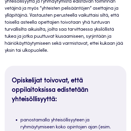
yhteisöllisyyttä ja ryhmäytymistä edistävän toiminnan
vetäjinä ja myös ”yhteisten pelisääntöjen” asettajina ja
ylläpitäjinä. Vastausten perusteella vaikuttaisi siltä, että
toisella asteella opettajien toivotaan yhä tuntuvan
turvallisilta aikuisilta, joilta saa tarvittaessa yksilöllistä
tukea ja jotka puuttuvat kiusaamiseen, syrjintään ja
häiriökäyttäytymiseen sekä varmistavat, ettei kukaan jää
yksin tai ulkopuolelle.
Opiskelijat toivovat, että
oppilaitoksissa edistetään
yhteisöllisyyttä:
panostamalla yhteisöllisyyteen ja
ryhmäytymiseen koko opintojen ajan (esim.