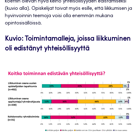
koettiin olevan hyvä keino yhteisöllisyyden edistämiseksi
(kuvio alla). Opiskelijat toivat myös esille, että liikkumisen ja
hyvinvoinnin teemoja voisi olla enemmän mukana
opintosisällöissä.
Kuvio: Toimintamalleja, joissa liikkuminen
oli edistänyt yhteisöllisyyttä