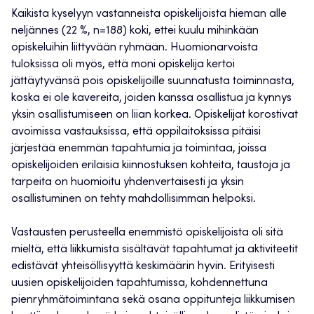
Kaikista kyselyyn vastanneista opiskelijoista hieman alle
neljännes (22 %, n=188) koki, ettei kuulu mihinkään
opiskeluihin liittyvään ryhmään. Huomionarvoista
tuloksissa oli myös, että moni opiskelija kertoi
jättäytyvänsä pois opiskelijoille suunnatusta toiminnasta,
koska ei ole kavereita, joiden kanssa osallistua ja kynnys
yksin osallistumiseen on liian korkea. Opiskelijat korostivat
avoimissa vastauksissa, että oppilaitoksissa pitäisi
järjestää enemmän tapahtumia ja toimintaa, joissa
opiskelijoiden erilaisia kiinnostuksen kohteita, taustoja ja
tarpeita on huomioitu yhdenvertaisesti ja yksin
osallistuminen on tehty mahdollisimman helpoksi.
Vastausten perusteella enemmistö opiskelijoista oli sitä
mieltä, että liikkumista sisältävät tapahtumat ja aktiviteetit
edistävät yhteisöllisyyttä keskimäärin hyvin. Erityisesti
uusien opiskelijoiden tapahtumissa, kohdennettuna
pienryhmätoimintana sekä osana oppitunteja liikkumisen