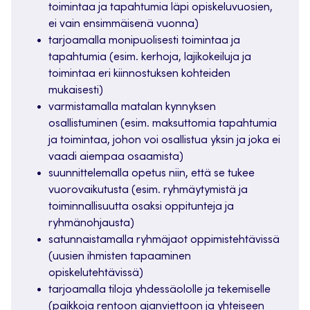
toimintaa ja tapahtumia läpi opiskeluvuosien,
ei vain ensimmäisenä vuonna)
tarjoamalla monipuolisesti toimintaa ja
tapahtumia (esim. kerhoja, lajikokeiluja ja
toimintaa eri kiinnostuksen kohteiden
mukaisesti)
varmistamalla matalan kynnyksen
osallistuminen (esim. maksuttomia tapahtumia
ja toimintaa, johon voi osallistua yksin ja joka ei
vaadi aiempaa osaamista)
suunnittelemalla opetus niin, että se tukee
vuorovaikutusta (esim. ryhmäytymistä ja
toiminnallisuutta osaksi oppitunteja ja
ryhmänohjausta)
satunnaistamalla ryhmäjaot oppimistehtävissä
(uusien ihmisten tapaaminen
opiskelutehtävissä)
tarjoamalla tiloja yhdessäololle ja tekemiselle
(paikkoja rentoon ajanviettoon ja yhteiseen