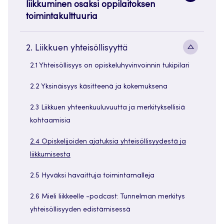
liikkuminen osaksi oppilaitoksen
painike
toimintakulttuuria
Alavaliko
2. Liikkuen yhteisöllisyyttä
painike
2.1 Yhteisöllisyys on opiskeluhyvinvoinnin tukipilari
2.2 Yksinäisyys käsitteenä ja kokemuksena
2.3 Liikkuen yhteenkuuluvuutta ja merkityksellisiä
kohtaamisia
2.4 Opiskelijoiden ajatuksia yhteisöllisyydestä ja
liikkumisesta
2.5 Hyväksi havaittuja toimintamalleja
2.6 Mieli liikkeelle -podcast: Tunnelman merkitys
yhteisöllisyyden edistämisessä