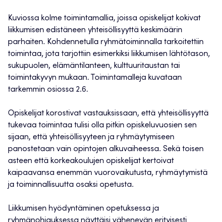
Kuviossa kolme toimintamallia, joissa opiskelijat kokivat
liikkumisen edistäneen yhteisöllisyyttä keskimäärin
parhaiten. Kohdennetulla ryhmätoiminnalla tarkoitettiin
toimintaa, jota tarjottiin esimerkiksi liikkumisen lähtötason,
sukupuolen, elämäntilanteen, kulttuuritaustan tai
toimintakyvyn mukaan. Toimintamalleja kuvataan
tarkemmin osiossa 2.6.
Opiskelijat korostivat vastauksissaan, että yhteisöllisyyttä
tukevaa toimintaa tulisi olla pitkin opiskeluvuosien sen
sijaan, että yhteisöllisyyteen ja ryhmäytymiseen
panostetaan vain opintojen alkuvaiheessa. Sekä toisen
asteen että korkeakoulujen opiskelijat kertoivat
kaipaavansa enemmän vuorovaikutusta, ryhmäytymistä
ja toiminnallisuutta osaksi opetusta.
Liikkumisen hyödyntäminen opetuksessa ja
ryhmänohjauksessa näyttäisi vähenevän erityisesti