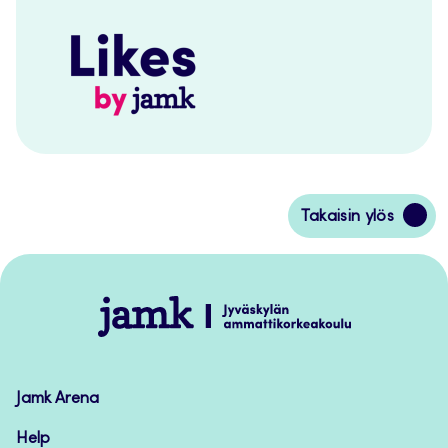
Siirry
Takaisin ylös
takaisin
sivun
alkuun
Jamk
–
Avoimet
oppimateriaalit
Jamk Arena
Help