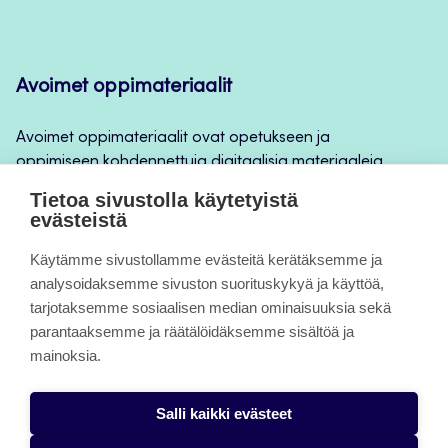
Avoimet oppimateriaalit
Avoimet oppimateriaalit ovat opetukseen ja
oppimiseen kohdennettuja digitaalisia materiaaleja,
joita voidaan käyttää mm. Jamkin
Tietoa sivustolla käytetyistä
opintojaksototeutuksilla, jatkuvan oppimisen ja
evästeistä
itseopiskelun apuna.
Käytämme sivustollamme evästeitä kerätäksemme ja
analysoidaksemme sivuston suorituskykyä ja käyttöä,
Tietoa sivuista
tarjotaksemme sosiaalisen median ominaisuuksia sekä
parantaaksemme ja räätälöidäksemme sisältöä ja
Evästeet
mainoksia.
Saavutettavuusseloste
Salli kaikki evästeet
Tietosuojaseloste