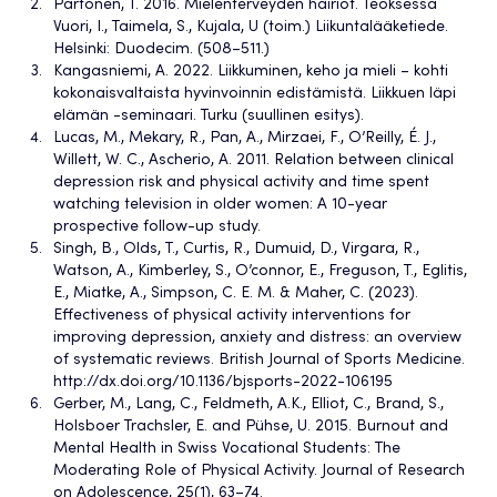
Partonen, T. 2016. Mielenterveyden häiriöt. Teoksessa
Vuori, I., Taimela, S., Kujala, U (toim.) Liikuntalääketiede.
Helsinki: Duodecim. (508–511.)
Kangasniemi, A. 2022. Liikkuminen, keho ja mieli – kohti
kokonaisvaltaista hyvinvoinnin edistämistä. Liikkuen läpi
elämän -seminaari. Turku (suullinen esitys).
Lucas, M., Mekary, R., Pan, A., Mirzaei, F., O’Reilly, É. J.,
Willett, W. C., Ascherio, A. 2011. Relation between clinical
depression risk and physical activity and time spent
watching television in older women: A 10-year
prospective follow-up study.
Singh, B., Olds, T., Curtis, R., Dumuid, D., Virgara, R.,
Watson, A., Kimberley, S., O’connor, E., Freguson, T., Eglitis,
E., Miatke, A., Simpson, C. E. M. & Maher, C. (2023).
Effectiveness of physical activity interventions for
improving depression, anxiety and distress: an overview
of systematic reviews. British Journal of Sports Medicine.
http://dx.doi.org/10.1136/bjsports-2022-106195
Gerber, M., Lang, C., Feldmeth, A.K., Elliot, C., Brand, S.,
Holsboer Trachsler, E. and Pühse, U. 2015. Burnout and
Mental Health in Swiss Vocational Students: The
Moderating Role of Physical Activity. Journal of Research
on Adolescence, 25(1), 63–74.