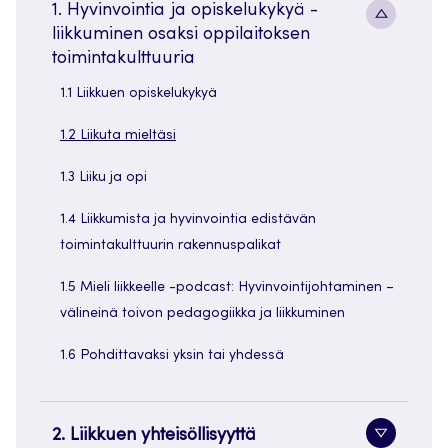
1. Hyvinvointia ja opiskelukykyä -
Alavaliko
liikkuminen osaksi oppilaitoksen
painike
toimintakulttuuria
1.1 Liikkuen opiskelukykyä
1.2 Liikuta mieltäsi
1.3 Liiku ja opi
1.4 Liikkumista ja hyvinvointia edistävän
toimintakulttuurin rakennuspalikat
1.5 Mieli liikkeelle -podcast: Hyvinvointijohtaminen –
välineinä toivon pedagogiikka ja liikkuminen
1.6 Pohdittavaksi yksin tai yhdessä
2. Liikkuen yhteisöllisyyttä
Alavaliko