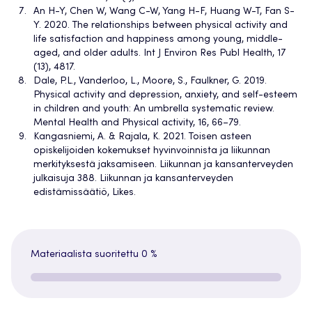
An H-Y, Chen W, Wang C-W, Yang H-F, Huang W-T, Fan S-
Y. 2020. The relationships between physical activity and
life satisfaction and happiness among young, middle-
aged, and older adults. Int J Environ Res Publ Health, 17
(13), 4817.
Dale, P.L., Vanderloo, L., Moore, S., Faulkner, G. 2019.
Physical activity and depression, anxiety, and self-esteem
in children and youth: An umbrella systematic review.
Mental Health and Physical activity, 16, 66–79.
Kangasniemi, A. & Rajala, K. 2021. Toisen asteen
opiskelijoiden kokemukset hyvinvoinnista ja liikunnan
merkityksestä jaksamiseen. Liikunnan ja kansanterveyden
julkaisuja 388. Liikunnan ja kansanterveyden
edistämissäätiö, Likes.
Materiaalista suoritettu
0 %