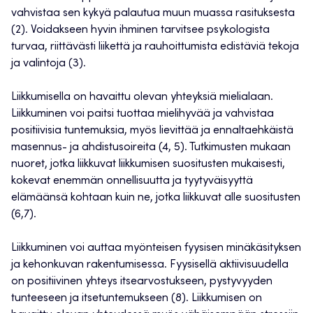
vahvistaa sen kykyä palautua muun muassa rasituksesta
(2). Voidakseen hyvin ihminen tarvitsee psykologista
turvaa, riittävästi liikettä ja rauhoittumista edistäviä tekoja
ja valintoja (3).
Liikkumisella on havaittu olevan yhteyksiä mielialaan.
Liikkuminen voi paitsi tuottaa mielihyvää ja vahvistaa
positiivisia tuntemuksia, myös lievittää ja ennaltaehkäistä
masennus- ja ahdistusoireita (4, 5). Tutkimusten mukaan
nuoret, jotka liikkuvat liikkumisen suositusten mukaisesti,
kokevat enemmän onnellisuutta ja tyytyväisyyttä
elämäänsä kohtaan kuin ne, jotka liikkuvat alle suositusten
(6,7).
Liikkuminen voi auttaa myönteisen fyysisen minäkäsityksen
ja kehonkuvan rakentumisessa. Fyysisellä aktiivisuudella
on positiivinen yhteys itsearvostukseen, pystyvyyden
tunteeseen ja itsetuntemukseen (8). Liikkumisen on