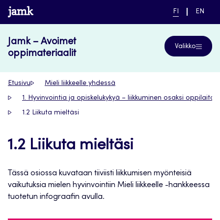
Siirry
www.jamk.fi
NYKYINEN
VAIHDA
FI
EN
suoraan
KIELI,
KIELTÄ,
SUOMI
ENGLIS
sisältöön
Jamk – Avoimet
Valikko
oppimateriaalit
Etusivu
Mieli liikkeelle yhdessä
1. Hyvinvointia ja opiskelukykyä – liikkuminen osaksi oppilaitok
1.2 Liikuta mieltäsi
1.2 Liikuta mieltäsi
Tässä osiossa kuvataan tiiviisti liikkumisen myönteisiä
vaikutuksia mielen hyvinvointiin Mieli liikkeelle -hankkeessa
tuotetun infograafin avulla.