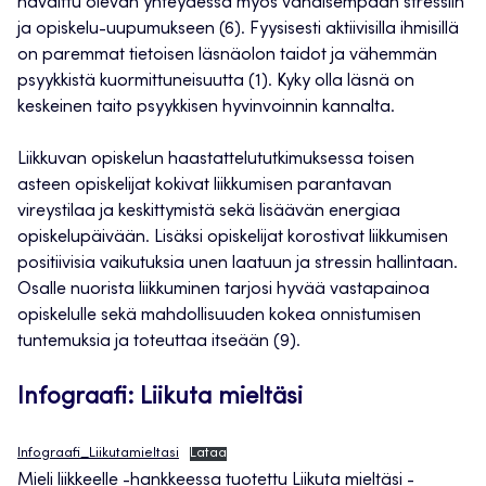
havaittu olevan yhteydessä myös vähäisempään stressiin
ja opiskelu-uupumukseen (6). Fyysisesti aktiivisilla ihmisillä
on paremmat tietoisen läsnäolon taidot ja vähemmän
psyykkistä kuormittuneisuutta (1). Kyky olla läsnä on
keskeinen taito psyykkisen hyvinvoinnin kannalta.
Liikkuvan opiskelun haastattelututkimuksessa toisen
asteen opiskelijat kokivat liikkumisen parantavan
vireystilaa ja keskittymistä sekä lisäävän energiaa
opiskelupäivään. Lisäksi opiskelijat korostivat liikkumisen
positiivisia vaikutuksia unen laatuun ja stressin hallintaan.
Osalle nuorista liikkuminen tarjosi hyvää vastapainoa
opiskelulle sekä mahdollisuuden kokea onnistumisen
tuntemuksia ja toteuttaa itseään (9).
Infograafi: Liikuta mieltäsi
Infograafi_Liikutamieltasi
Lataa
Mieli liikkeelle -hankkeessa tuotettu Liikuta mieltäsi -