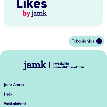
Siirry
Takaisin ylös
takaisin
sivun
alkuun
Jamk
–
Avoimet
oppimateriaalit
Jamk Arena
Help
Verkkolehdet