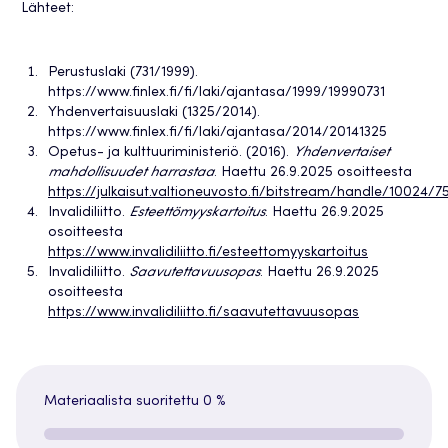
Lähteet:
Perustuslaki (731/1999).
https://www.finlex.fi/fi/laki/ajantasa/1999/19990731
Yhdenvertaisuuslaki (1325/2014).
https://www.finlex.fi/fi/laki/ajantasa/2014/20141325
Opetus- ja kulttuuriministeriö. (2016).
Yhdenvertaiset
mahdollisuudet harrastaa
. Haettu 26.9.2025 osoitteesta
https://julkaisut.valtioneuvosto.fi/bitstream/handle/10024/
Invalidiliitto.
Esteettömyyskartoitus
. Haettu 26.9.2025
osoitteesta
https://www.invalidiliitto.fi/esteettomyyskartoitus
Invalidiliitto.
Saavutettavuusopas
. Haettu 26.9.2025
osoitteesta
https://www.invalidiliitto.fi/saavutettavuusopas
Materiaalista suoritettu
0 %