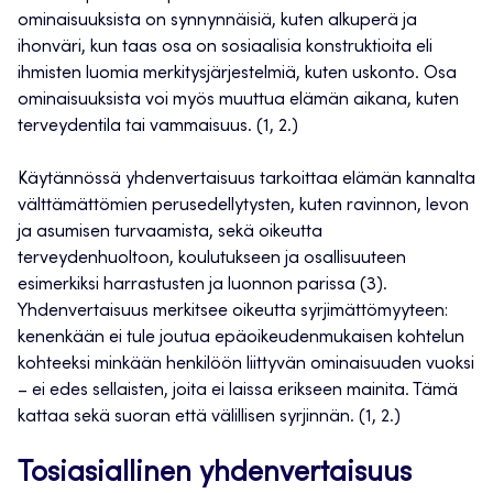
ominaisuuksista on synnynnäisiä, kuten alkuperä ja
ihonväri, kun taas osa on sosiaalisia konstruktioita eli
ihmisten luomia merkitysjärjestelmiä, kuten uskonto. Osa
ominaisuuksista voi myös muuttua elämän aikana, kuten
terveydentila tai vammaisuus. (1, 2.)
Käytännössä yhdenvertaisuus tarkoittaa elämän kannalta
välttämättömien perusedellytysten, kuten ravinnon, levon
ja asumisen turvaamista, sekä oikeutta
terveydenhuoltoon, koulutukseen ja osallisuuteen
esimerkiksi harrastusten ja luonnon parissa (3).
Yhdenvertaisuus merkitsee oikeutta syrjimättömyyteen:
kenenkään ei tule joutua epäoikeudenmukaisen kohtelun
kohteeksi minkään henkilöön liittyvän ominaisuuden vuoksi
– ei edes sellaisten, joita ei laissa erikseen mainita. Tämä
kattaa sekä suoran että välillisen syrjinnän. (1, 2
.)
Tosiasiallinen yhdenvertaisuus