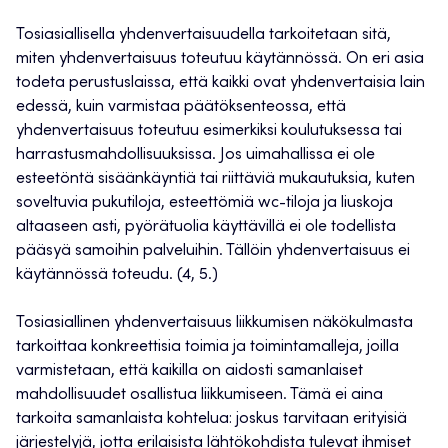
Tosiasiallisella yhdenvertaisuudella tarkoitetaan sitä,
miten yhdenvertaisuus toteutuu käytännössä. On eri asia
todeta perustuslaissa, että kaikki ovat yhdenvertaisia lain
edessä, kuin varmistaa päätöksenteossa, että
yhdenvertaisuus toteutuu esimerkiksi koulutuksessa tai
harrastusmahdollisuuksissa. Jos uimahallissa ei ole
esteetöntä sisäänkäyntiä tai riittäviä mukautuksia, kuten
soveltuvia pukutiloja, esteettömiä wc-tiloja ja liuskoja
altaaseen asti, pyörätuolia käyttävillä ei ole todellista
pääsyä samoihin palveluihin. Tällöin yhdenvertaisuus ei
käytännössä toteudu. (4, 5.)
Tosiasiallinen yhdenvertaisuus liikkumisen näkökulmasta
tarkoittaa konkreettisia toimia ja toimintamalleja, joilla
varmistetaan, että kaikilla on aidosti samanlaiset
mahdollisuudet osallistua liikkumiseen. Tämä ei aina
tarkoita samanlaista kohtelua: joskus tarvitaan erityisiä
järjestelyjä, jotta erilaisista lähtökohdista tulevat ihmiset