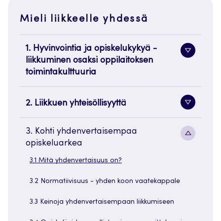
Mieli liikkeelle yhdessä
1. Hyvinvointia ja opiskelukykyä -
Alavaliko
liikkuminen osaksi oppilaitoksen
painike
toimintakulttuuria
2. Liikkuen yhteisöllisyyttä
Alavaliko
painike
3. Kohti yhdenvertaisempaa
Alavaliko
opiskeluarkea
painike
3.1 Mitä yhdenvertaisuus on?
3.2 Normatiivisuus - yhden koon vaatekappale
3.3 Keinoja yhdenvertaisempaan liikkumiseen