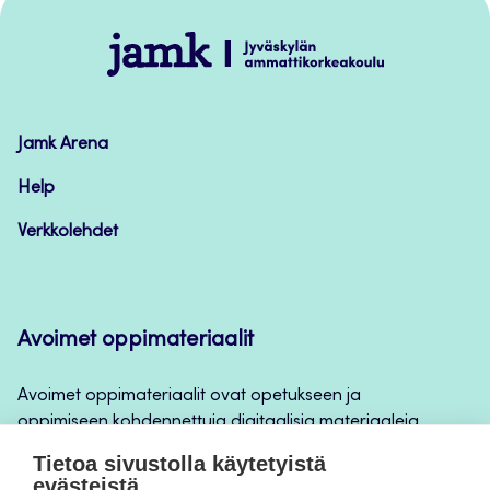
alkuun
Jamk
–
Avoimet
oppimateriaalit
Jamk Arena
Help
Verkkolehdet
Avoimet oppimateriaalit
Avoimet oppimateriaalit ovat opetukseen ja
oppimiseen kohdennettuja digitaalisia materiaaleja,
joita voidaan käyttää mm. Jamkin
Tietoa sivustolla käytetyistä
opintojaksototeutuksilla, jatkuvan oppimisen ja
evästeistä