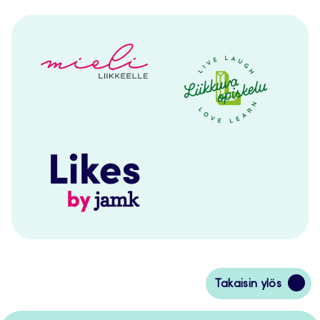
Siirry
Takaisin ylös
takaisin
sivun