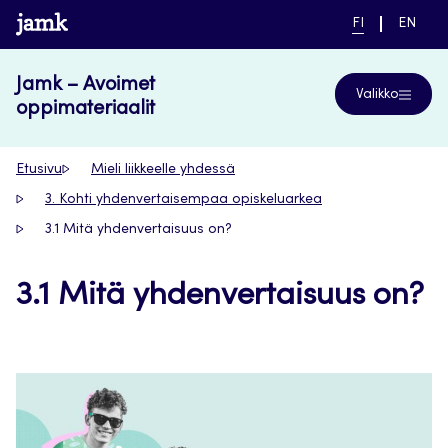
Siirry
www.jamk.fi
NYKYINEN
VAIHDA
FI
EN
suoraan
KIELI,
KIELTÄ,
SUOMI
ENGLIS
sisältöön
Jamk – Avoimet
Valikko
oppimateriaalit
Etusivu
Mieli liikkeelle yhdessä
3. Kohti yhdenvertaisempaa opiskeluarkea
3.1 Mitä yhdenvertaisuus on?
3.1 Mitä yhdenvertaisuus on?