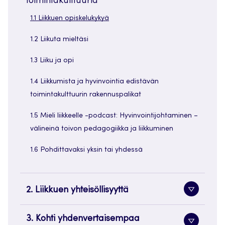
toimintakulttuuria
1.1 Liikkuen opiskelukykyä
1.2 Liikuta mieltäsi
1.3 Liiku ja opi
1.4 Liikkumista ja hyvinvointia edistävän
toimintakulttuurin rakennuspalikat
1.5 Mieli liikkeelle -podcast: Hyvinvointijohtaminen –
välineinä toivon pedagogiikka ja liikkuminen
1.6 Pohdittavaksi yksin tai yhdessä
2. Liikkuen yhteisöllisyyttä
Alavaliko
painike
3. Kohti yhdenvertaisempaa
Alavaliko