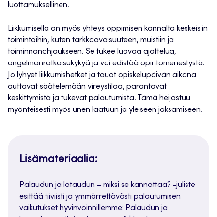
luottamuksellinen.
Liikkumisella on myös yhteys oppimisen kannalta keskeisiin
toimintoihin, kuten tarkkaavaisuuteen, muistiin ja
toiminnanohjaukseen. Se tukee luovaa ajattelua,
ongelmanratkaisukykyä ja voi edistää opintomenestystä.
Jo lyhyet liikkumishetket ja tauot opiskelupäivän aikana
auttavat säätelemään vireystilaa, parantavat
keskittymistä ja tukevat palautumista. Tämä heijastuu
myönteisesti myös unen laatuun ja yleiseen jaksamiseen.
Lisämateriaalia:
Palaudun ja lataudun – miksi se kannattaa? -juliste
esittää tiiviisti ja ymmärrettävästi palautumisen
vaikutukset hyvinvoinnillemme:
Palaudun ja