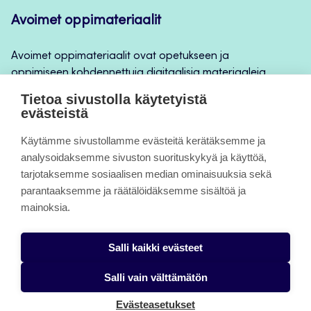
Avoimet oppimateriaalit
Avoimet oppimateriaalit ovat opetukseen ja
oppimiseen kohdennettuja digitaalisia materiaaleja,
joita voidaan käyttää mm. Jamkin
Tietoa sivustolla käytetyistä
opintojaksototeutuksilla, jatkuvan oppimisen ja
evästeistä
itseopiskelun apuna.
Käytämme sivustollamme evästeitä kerätäksemme ja
analysoidaksemme sivuston suorituskykyä ja käyttöä,
Tietoa sivuista
tarjotaksemme sosiaalisen median ominaisuuksia sekä
parantaaksemme ja räätälöidäksemme sisältöä ja
Evästeet
mainoksia.
Saavutettavuusseloste
Salli kaikki evästeet
Tietosuojaseloste
Salli vain välttämätön
Evästeasetukset