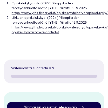
Opiskelukykymalli. (2022.) Ylioppilaiden
terveydenhuoltosäätiö [YTHS]. Viitattu 15.9.2025:
https://www.yths.fi/palvelut/opiskeluyhteisotyo/opiskelukyky/
Liikkuen opiskelukykyä. (2024.) Ylioppilaiden
terveydenhuoltosäätiö [YTHS]. Viitattu 15.9.2025:
https://www.yths.fi/palvelut/opiskeluyhteisotyo/opiskelukyky/l
opiskelukykya/?cn-reloaded=1
Materiaalista suoritettu
0 %
Ymmärsin ja siirryn eteenpäin