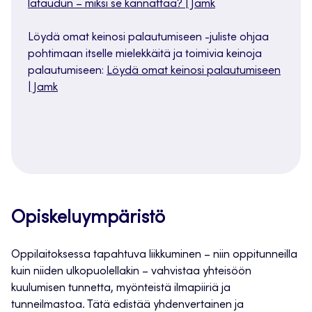
lataudun – miksi se kannattaa? | Jamk
Löydä omat keinosi palautumiseen -juliste ohjaa
pohtimaan itselle mielekkäitä ja toimivia keinoja
palautumiseen:
Löydä omat keinosi palautumiseen
| Jamk
Opiskeluympäristö
Oppilaitoksessa tapahtuva liikkuminen – niin oppitunneilla
kuin niiden ulkopuolellakin – vahvistaa yhteisöön
kuulumisen tunnetta, myönteistä ilmapiiriä ja
tunneilmastoa. Tätä edistää yhdenvertainen ja