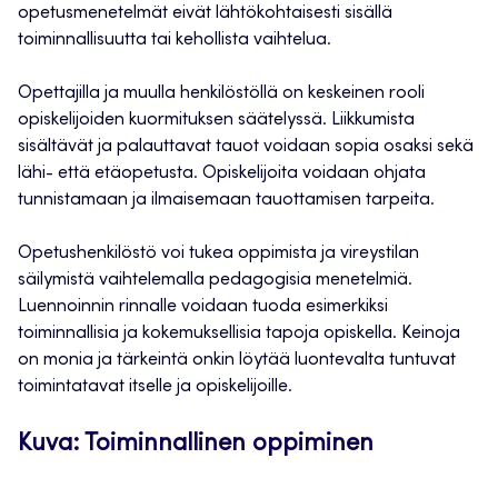
opetusmenetelmät eivät lähtökohtaisesti sisällä
toiminnallisuutta tai kehollista vaihtelua.
Opettajilla ja muulla henkilöstöllä on keskeinen rooli
opiskelijoiden kuormituksen säätelyssä. Liikkumista
sisältävät ja palauttavat tauot voidaan sopia osaksi sekä
lähi- että etäopetusta. Opiskelijoita voidaan ohjata
tunnistamaan ja ilmaisemaan tauottamisen tarpeita.
Opetushenkilöstö voi tukea oppimista ja vireystilan
säilymistä vaihtelemalla pedagogisia menetelmiä.
Luennoinnin rinnalle voidaan tuoda esimerkiksi
toiminnallisia ja kokemuksellisia tapoja opiskella. Keinoja
on monia ja tärkeintä onkin löytää luontevalta tuntuvat
toimintatavat itselle ja opiskelijoille.
Kuva: Toiminnallinen oppiminen