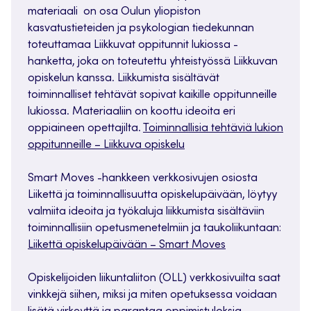
materiaali on osa Oulun yliopiston
kasvatustieteiden ja psykologian tiedekunnan
toteuttamaa Liikkuvat oppitunnit lukiossa -
hanketta, joka on toteutettu yhteistyössä Liikkuvan
opiskelun kanssa. Liikkumista sisältävät
toiminnalliset tehtävät sopivat kaikille oppitunneille
lukiossa. Materiaaliin on koottu ideoita eri
oppiaineen opettajilta.
Toiminnallisia tehtäviä lukion
oppitunneille – Liikkuva opiskelu
Smart Moves -hankkeen verkkosivujen osiosta
Liikettä ja toiminnallisuutta opiskelupäivään, löytyy
valmiita ideoita ja työkaluja liikkumista sisältäviin
toiminnallisiin opetusmenetelmiin ja taukoliikuntaan:
Liikettä opiskelupäivään – Smart Moves
Opiskelijoiden liikuntaliiton (OLL) verkkosivuilta saat
vinkkejä siihen, miksi ja miten opetuksessa voidaan