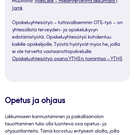
muutosta:
MieliLiike – mielenterveyttä liikkumalla |
Jamk
Opiskeluyhteisötyö – tuttavallisemmin OTE-työ – on
yhteisöllistä terveyden- ja opiskelukyvyn
edistämistyötä. Opiskeluyhteisötyö kohdentuu
kaikille opiskelijoille. Työstä hyötyvät myös he, joilla
ei ole tarvetta vastaanottopalveluille:
Opiskeluyhteisötyö osana YTHS:n toimintaa – YTHS
Opetus ja ohjaus
Liikkumiseen kannustaminen ja paikallaanolon
tauottaminen tulisi olla luonteva osa opetus- ja
ohjaustilanteita. Tämä korostuu erityisesti aloilla, joilla