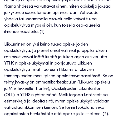
opetus ja ohjaus sekä opiskeluympäristöstä saatava tuki.
Nämä yhdessä vaikuttavat siihen, miten opiskelija jaksaa
ja kykenee suoriutumaan opinnoistaan. Vahvuudet
yhdellä tai useammalla osa-alueella voivat tukea
opiskelukykyä myös silloin, kun toisella osa-alueella
ilmenee haasteita. (1).
Liikkuminen on yksi keino tukea opiskelijoiden
opiskelukykyä. Jo pienet omat valinnat ja oppilaitoksen
ratkaisut voivat lisätä liikettä ja tukea arjen aktiivisuutta.
YTHS:n opiskelukykymalliin pohjautuva Liikkuen
opiskelukykyä -malli tuo esiin liikkumista tukevien
toimenpiteiden merkityksen oppilaitosympäristössä. Se on
tehty Jyväskylän ammattikorkeakoulun (Liikkuva opiskelu
ja Mieli liikkeelle -hanke), Opiskelijoiden Liikuntaliiton
(OLL) ja YTHS:n yhteistyönä. Malli tarjoaa konkreettisia
esimerkkejä ja ideoita siitä, miten opiskelukykyä voidaan
vahvistaa liikkumisen keinoin. Se toimii työkaluna sekä
oppilaitosten henkilöstölle että opiskelijoille itselleen. (2).