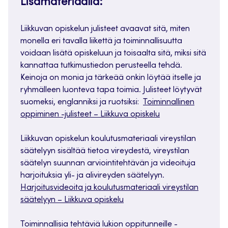
Lisämateriaalia:
Liikkuvan opiskelun julisteet avaavat sitä, miten
monella eri tavalla liikettä ja toiminnallisuutta
voidaan lisätä opiskeluun ja toisaalta sitä, miksi sitä
kannattaa tutkimustiedon perusteella tehdä.
Keinoja on monia ja tärkeää onkin löytää itselle ja
ryhmälleen luonteva tapa toimia. Julisteet löytyvät
suomeksi, englanniksi ja ruotsiksi:
Toiminnallinen
oppiminen -julisteet – Liikkuva opiskelu
Liikkuvan opiskelun koulutusmateriaali vireystilan
säätelyyn sisältää tietoa vireydestä, vireystilan
säätelyn suunnan arviointitehtävän ja videoituja
harjoituksia yli- ja alivireyden säätelyyn.
Harjoitusvideoita ja koulutusmateriaali vireystilan
säätelyyn – Liikkuva opiskelu
Toiminnallisia tehtäviä lukion oppitunneille -