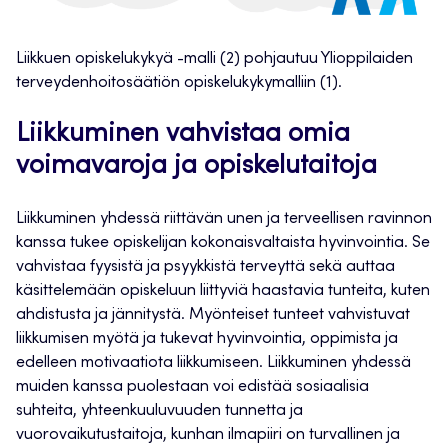
Liikkuen opiskelukykyä -malli (2) pohjautuu Ylioppilaiden
terveydenhoitosäätiön opiskelukykymalliin (1).
Liikkuminen vahvistaa omia
voimavaroja ja opiskelutaitoja
Liikkuminen yhdessä riittävän unen ja terveellisen ravinnon
kanssa tukee opiskelijan kokonaisvaltaista hyvinvointia. Se
vahvistaa fyysistä ja psyykkistä terveyttä sekä auttaa
käsittelemään opiskeluun liittyviä haastavia tunteita, kuten
ahdistusta ja jännitystä. Myönteiset tunteet vahvistuvat
liikkumisen myötä ja tukevat hyvinvointia, oppimista ja
edelleen motivaatiota liikkumiseen. Liikkuminen yhdessä
muiden kanssa puolestaan voi edistää sosiaalisia
suhteita, yhteenkuuluvuuden tunnetta ja
vuorovaikutustaitoja, kunhan ilmapiiri on turvallinen ja