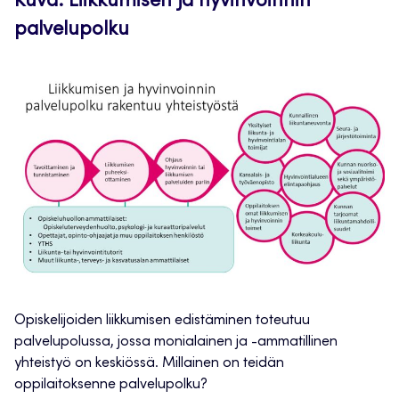
Kuva: Liikkumisen ja hyvinvoinnin
palvelupolku
Opiskelijoiden liikkumisen edistäminen toteutuu
palvelupolussa, jossa monialainen ja -ammatillinen
yhteistyö on keskiössä. Millainen on teidän
oppilaitoksenne palvelupolku?