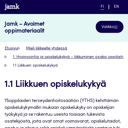
Siirry
www.jamk.fi
NYKYINEN
VAIHDA
FI
EN
suoraan
KIELI,
KIELTÄ,
SUOMI
ENGLIS
sisältöön
Jamk – Avoimet
Valikko
oppimateriaalit
Etusivu
Mieli liikkeelle yhdessä
1. Hyvinvointia ja opiskelukykyä – liikkuminen osaksi oppilaitok
1.1 Liikkuen opiskelukykyä
1.1 Liikkuen opiskelukykyä
Ylioppilaiden terveydenhoitosäätiön (YTHS) kehittämän
opiskelukykymallin mukaan opiskelukyky on opiskelijan
työkykyä ja se rakentuu useista toisiaan tukevista
osatekijöistä, joita ovat omat voimavarat, opiskelutaidot,