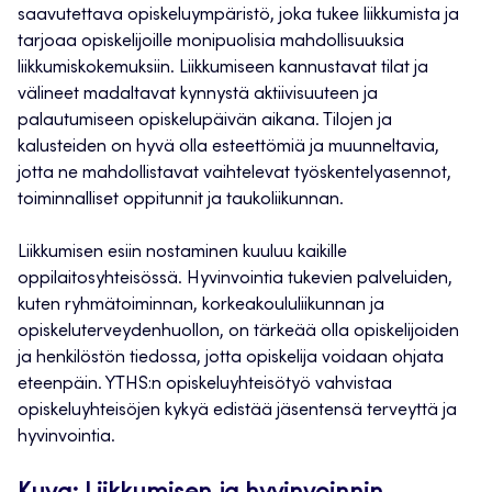
saavutettava opiskeluympäristö, joka tukee liikkumista ja
tarjoaa opiskelijoille monipuolisia mahdollisuuksia
liikkumiskokemuksiin. Liikkumiseen kannustavat tilat ja
välineet madaltavat kynnystä aktiivisuuteen ja
palautumiseen opiskelupäivän aikana. Tilojen ja
kalusteiden on hyvä olla esteettömiä ja muunneltavia,
jotta ne mahdollistavat vaihtelevat työskentelyasennot,
toiminnalliset oppitunnit ja taukoliikunnan.
Liikkumisen esiin nostaminen kuuluu kaikille
oppilaitosyhteisössä. Hyvinvointia tukevien palveluiden,
kuten ryhmätoiminnan, korkeakoululiikunnan ja
opiskeluterveydenhuollon, on tärkeää olla opiskelijoiden
ja henkilöstön tiedossa, jotta opiskelija voidaan ohjata
eteenpäin. YTHS:n opiskeluyhteisötyö vahvistaa
opiskeluyhteisöjen kykyä edistää jäsentensä terveyttä ja
hyvinvointia.