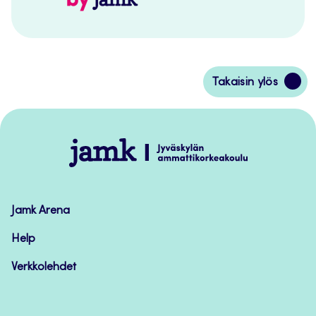
Siirry
Takaisin ylös
takaisin
sivun
alkuun
Jamk
–
Avoimet
oppimateriaalit
Jamk Arena
Help
Verkkolehdet