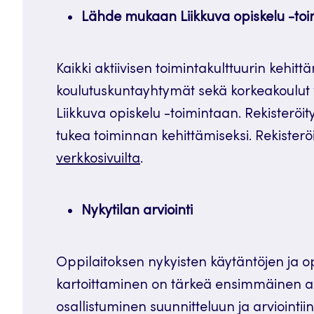
Lähde mukaan Liikkuva opiskelu -to
Kaikki aktiivisen toimintakulttuurin kehitt
koulutuskuntayhtymät sekä korkeakoulut 
Liikkuva opiskelu -toimintaan. Rekisteröity
tukea toiminnan kehittämiseksi. Rekiste
verkkosivuilta
.
Nykytilan arviointi
Oppilaitoksen nykyisten käytäntöjen ja op
kartoittaminen on tärkeä ensimmäinen as
osallistuminen suunnitteluun ja arviointi