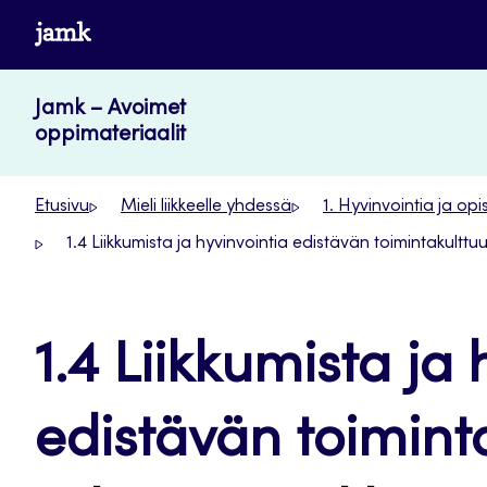
Siirry
www.jamk.fi
suoraan
sisältöön
Jamk – Avoimet
oppimateriaalit
Etusivu
Mieli liikkeelle yhdessä
1. Hyvinvointia ja opi
1.4 Liikkumista ja hyvinvointia edistävän toimintakulttu
1.4 Liikkumista ja 
edistävän toimint