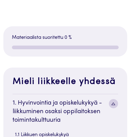
Materiaalista suoritettu
0 %
Mieli liikkeelle yhdessä
1. Hyvinvointia ja opiskelukykyä -
Alavalik
liikkuminen osaksi oppilaitoksen
painike
toimintakulttuuria
1.1 Liikkuen opiskelukykyä