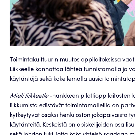
Toimintakulttuurin muutos oppilaitoksissa vaatii 
Liikkeelle kannattaa lähteä tunnistamalla ja v
käytäntöjä sekä kokeilemalla uusia toimintatapoj
Mieli liikkeelle
-hankkeen pilottioppilaitosten k
liikkumista edistävät toimintamalleilla on parha
kytkeytyvät osaksi henkilöstön jokapäiväistä ty
käytänteitä. Keskeistä on opiskelijoiden osall
sekä johdon tuki, jotta koko yhteisö saadaan m