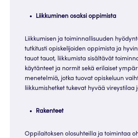
Liikkuminen osaksi oppimista
Liikkumisen ja toiminnallisuuden hyödy
tutkitusti opiskelijoiden oppimista ja hyvinv
tauot tauot, liikkumista sisältävät toiminn
käytänteet ja normit sekä erilaiset ympär
menetelmiä, jotka tuovat opiskeluun vaihte
liikkumishetket tukevat hyvää vireystilaa 
Rakenteet
Oppilaitoksen olosuhteilla ja toimintaa ohj