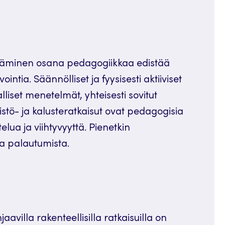
ntäminen osana pedagogiikkaa edistää
ointia. Säännölliset ja fyysisesti aktiiviset
alliset menetelmät, yhteisesti sovitut
istö- ja kalusteratkaisut ovat pedagogisia
lua ja viihtyvyyttä. Pienetkin
ja palautumista.
aavilla rakenteellisilla ratkaisuilla on