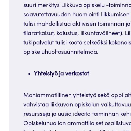
suuri merkitys Liikkuva opiskelu -toimin
saavutettavuuden huomiointi liikkumisen
tulisi mahdollistaa aktiivisen toiminnan 
tilaratkaisut, kalustus, liikuntavälineet). 
tukipalvelut tulisi koota selkeäksi kokonais
opiskeluhuoltosuunnitelmaa.
Yhteistyö ja verkostot
Moniammatillinen yhteistyö sekä oppilaito
vahvistaa liikkuvan opiskelun vaikuttavuu
resursseja ja uusia ideoita toiminnan keh
Opiskeluhuollon ammattilaiset osallistuva