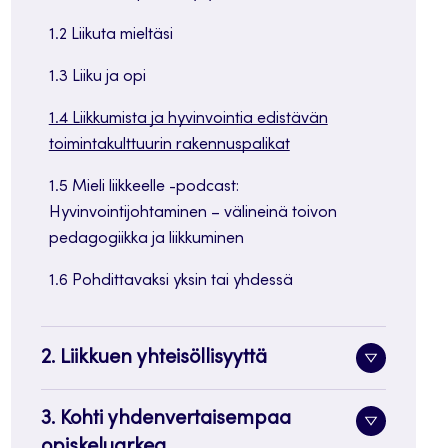
1.2 Liikuta mieltäsi
1.3 Liiku ja opi
1.4 Liikkumista ja hyvinvointia edistävän
toimintakulttuurin rakennuspalikat
1.5 Mieli liikkeelle -podcast:
Hyvinvointijohtaminen – välineinä toivon
pedagogiikka ja liikkuminen
1.6 Pohdittavaksi yksin tai yhdessä
2. Liikkuen yhteisöllisyyttä
Alavalik
painike
3. Kohti yhdenvertaisempaa
Alavalik
opiskeluarkea