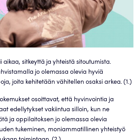
aikaa, sitkeyttä ja yhteistä sitoutumista.
ahvistamalla jo olemassa olevia hyviä
a, joita kehitetään vähitellen osaksi arkea. (1.)
okemukset osoittavat, että hyvinvointia ja
at edellytykset vakiintua silloin, kun ne
ötä ja oppilaitoksen jo olemassa olevia
isuuden tukeminen, moniammatillinen yhteistyö
ukaan toimintaan. (2.)