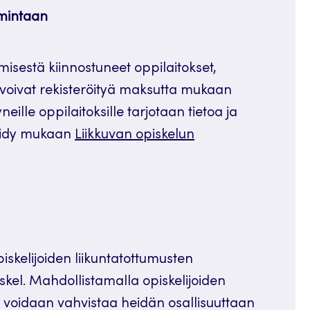
imintaan
ämisestä kiinnostuneet oppilaitokset,
voivat rekisteröityä maksutta mukaan
neille oppilaitoksille tarjotaan tietoa ja
röidy mukaan
Liikkuvan opiskelun
iskelijoiden liikuntatottumusten
kel. Mahdollistamalla opiskelijoiden
in voidaan vahvistaa heidän osallisuuttaan