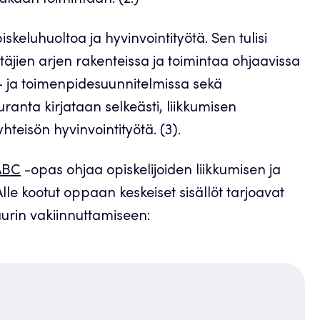
keluhuoltoa ja hyvinvointityötä. Sen tulisi
täjien arjen rakenteissa ja toimintaa ohjaavissa
to- ja toimenpidesuunnitelmissa sekä
uranta kirjataan selkeästi, liikkumisen
isön hyvinvointityötä. (3).
 ABC
-opas ohjaa opiskelijoiden liikkumisen ja
lle kootut oppaan keskeiset sisällöt tarjoavat
tuurin vakiinnuttamiseen: