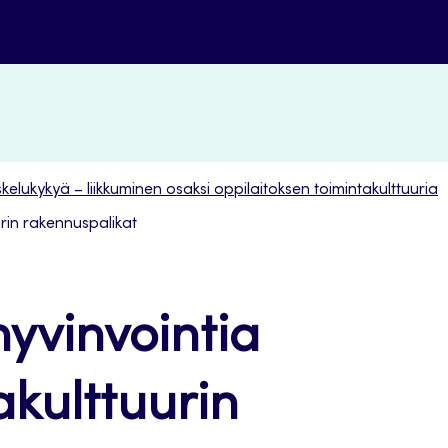
skelukykyä – liikkuminen osaksi oppilaitoksen toimintakulttuuria
urin rakennuspalikat
hyvinvointia
akulttuurin