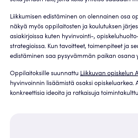
Liikkumisen edistäminen on olennainen osa opis
näkyä myös oppilaitosten ja koulutuksen järjes
asiakirjoissa kuten hyvinvointi-, opiskeluhuol
strategioissa. Kun tavoitteet, toimenpiteet ja se
edistäminen saa pysyvämmän paikan osana yhte
Oppilaitoksille suunnattu
Liikkuvan opiskelun
hyvinvoinnin lisäämistä osaksi opiskeluarkea. A
konkreettisia ideoita ja ratkaisuja toimintakult