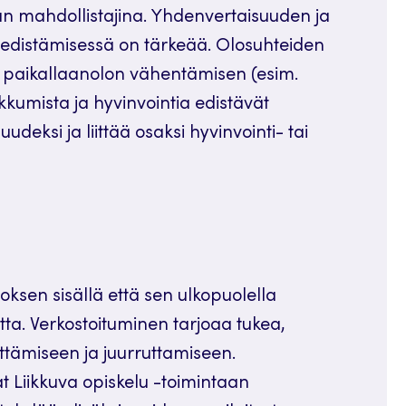
nan mahdollistajina. Yhdenvertaisuuden ja
 edistämisessä on tärkeää. Olosuhteiden
ja paikallaanolon vähentämisen (esim.
Liikkumista ja hyvinvointia edistävät
uudeksi ja liittää osaksi hyvinvointi- tai
ksen sisällä että sen ulkopuolella
tta. Verkostoituminen tarjoaa tukea,
ittämiseen ja juurruttamiseen.
t Liikkuva opiskelu -toimintaan