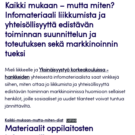
Kaikki mukaan – mutta miten?
Infomateriaali liikkumista ja
yhteisöllisyyttä edistävän
toiminnan suunnittelun ja
toteutuksen sekä markkinoinnin
tueksi
Mieli liikkeelle ja
Yksinäisyystyö korkeakouluissa -
hankkeiden
yhteisestä infomateriaalista saat vinkkejä
siihen, miten ottaa jo liikkumista ja yhteisöllisyyttä
edistävän toiminnan markkinoinnissa huomioon sellaiset
henkilöt, joille sosiaaliset ja uudet tilanteet voivat tuntua
jännittäviltä.
Kaikki-mukaan-mutta-miten-diat
Lataa
Materiaalit oppilaitosten