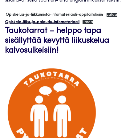
sisältävät sekä suomen- että englanninkieliset tekstit.
Opiskelua-ja-liikkumista-infomateriaali-oppilaitoksiin
Lataa
Opiskele-liiku-ja-palaudu-infomateriaali
Lataa
Taukotarrat – helppo tapa
sisällyttää kevyttä liikuskelua
kalvosulkeisiin!