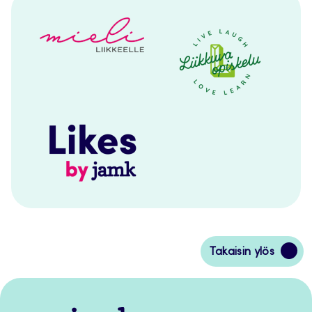
Siirry
Takaisin ylös
takaisin
sivun
alkuun