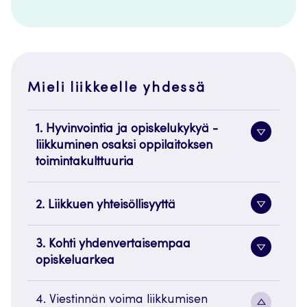
Mieli liikkeelle yhdessä
1. Hyvinvointia ja opiskelukykyä -
Alavaliko
liikkuminen osaksi oppilaitoksen
painike
toimintakulttuuria
2. Liikkuen yhteisöllisyyttä
Alavaliko
painike
3. Kohti yhdenvertaisempaa
Alavaliko
opiskeluarkea
painike
4. Viestinnän voima liikkumisen
Alavaliko