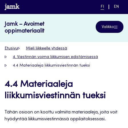
Siirry
www.jamk.fi
NYKYINEN
VAIHDA
FI
EN
suoraan
KIELI,
KIELTÄ,
SUOMI
ENGLIS
sisältöön
Jamk – Avoimet
Valikko
oppimateriaalit
Etusivu
Mieli liikkeelle yhdessä
4. Viestinnän voima liikkumisen edistämisessä
4.4 Materiaaleja liikkumisviestinnän tueksi
4.4 Materiaaleja
liikkumisviestinnän tueksi
Tähän osioon on koottu valmiita materiaaleja, joita voit
hyödyntää liikkumisviestinnässä oppilaitoksessasi.