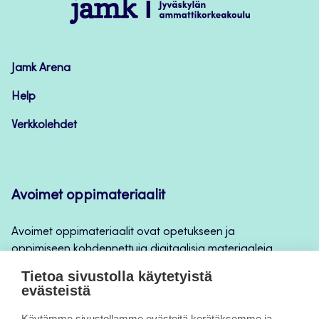
Jamk
–
Avoimet
oppimateriaalit
Jamk Arena
Help
Verkkolehdet
Avoimet oppimateriaalit
Avoimet oppimateriaalit ovat opetukseen ja
oppimiseen kohdennettuja digitaalisia materiaaleja,
joita voidaan käyttää mm. Jamkin
Tietoa sivustolla käytetyistä
opintojaksototeutuksilla, jatkuvan oppimisen ja
evästeistä
itseopiskelun apuna.
Käytämme sivustollamme evästeitä kerätäksemme ja