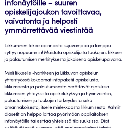
infonäytöille – suuren
opiskelijajoukon tavoittavaa,
vaivatonta ja helposti
ymmärrettävää viestintää
Liikkuminen tekee opinnoista sujuvampaa ja lamppu
syttyy nopeammin! Muistuta opiskelijoita taukojen, liikkeen
ja palautumisen merkityksestä jokaisena opiskelupäivänä.
Mieli liikkeelle -hankkeen ja Liikkuvan opiskelun
yhteistyössä kokoamat infopaketit opiskelusta,
liikkumisesta ja palautumisesta herättävät ajatuksia
liikkumisen yhteyksistä opiskelukykyyn ja hyvinvointiin,
palautumisen ja taukojen tärkeydestä sekä
omannäköisestä, itselle mielekkäästä liikkumisesta. Valmiit
diasetit on helppo laittaa pyörimään oppilaitoksen
infonäytöille tai esittää yhteisissä tilaisuuksissa. Diat