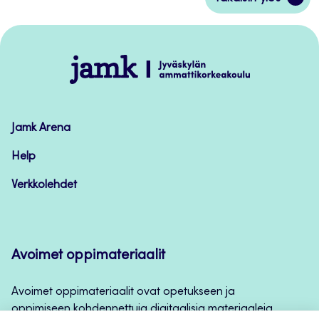
takaisin
sivun
alkuun
Jamk
–
Avoimet
oppimateriaalit
Jamk Arena
Help
Verkkolehdet
Avoimet oppimateriaalit
Avoimet oppimateriaalit ovat opetukseen ja
oppimiseen kohdennettuja digitaalisia materiaaleja,