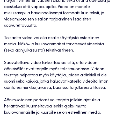
hurjasti viimeisten vuosien aikana sekä osana opetusta ja
opiskelua että vapaa-ajalla. Video on monelle
mieluisampi ja havainnollisempi formaatti kuin teksti, ja
videomuotoisen sisällön tarjoaminen lisää siten
saavutettavuutta.
Toisaalta video voi olla osalle käyttäjistä esteellinen
media. Näkö- ja kuulovammaiset tarvitsevat videoista
(sekä äänijulkaisuista) tekstivastineen.
Saavutettava video tarkoittaa siis sitä, että videon
äänisisällöt ovat tarjolla myös tekstimuodossa. Videon
tekstitys helpottaa myös käyttäjiä, joiden äidinkieli ei ole
suomi sekä kaikkia, jotka haluavat katsella videoita ilman
ääntä esimerkiksi junassa, bussissa tai julkisessa tilassa.
Äänimuotoinen podcast voi tarjota jollekin ajatuksia
herättävää kuunneltavaa lenkin ajaksi mutta
kuulovammaisille ja kuuroille se on esteellinen media.