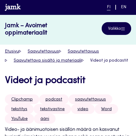
Siirry
www.jamk.fi
NYKYINEN
VAIHDA
FI
EN
suoraan
KIELI,
KIELTÄ,
SUOMI
ENGLIS
sisältöön
Jamk – Avoimet
Valikko
oppimateriaalit
Etusivu
Saavutettavuus
Saavutettavuus
Saavutettava sisältö ja materiaali
Videot ja podcastit
Videot ja podcastit
Clipchamp
podcast
saavutettavuus
tekstitys
tekstivastine
video
Word
YouTube
ääni
Video- ja äänimuotoisen sisällön määrä on kasvanut