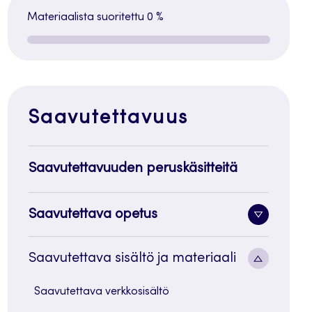
Materiaalista suoritettu
0 %
Saavutettavuus
Saavutettavuuden peruskäsitteitä
Saavutettava opetus
Alavalik
painike
Alavalik
Saavutettava sisältö ja materiaali
painike
Saavutettava verkkosisältö