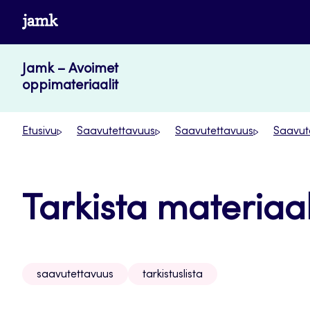
Siirry
www.jamk.fi
suoraan
sisältöön
Jamk – Avoimet
oppimateriaalit
Etusivu
Saavutettavuus
Saavutettavuus
Saavute
Tarkista materiaa
saavutettavuus
tarkistuslista