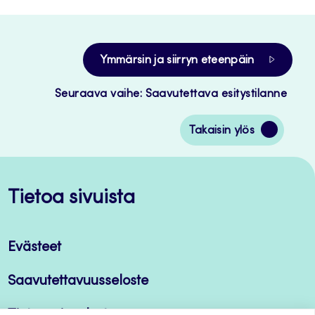
Ymmärsin ja siirryn eteenpäin
Seuraava vaihe: Saavutettava esitystilanne
Siirry
Takaisin ylös
takaisin
sivun
alkuun
Tietoa sivuista
Evästeet
Saavutettavuusseloste