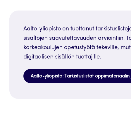
Aalto-yliopisto on tuottanut tarkistuslisto
sisältöjen saavutettavuuden arviointiin. Tar
korkeakoulujen opetustyötä tekeville, mut
digitaalisen sisällön tuottajille.
Aalto-yliopisto: Tarkistuslistat oppimateriaali