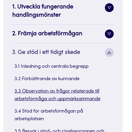
sidenavi
1. Utveckla fungerande
Toggle
handlingsmönster
sidenavi
2. Främja arbetsförmågan
Toggle
sidenavi
Toggle
3. Ge stöd i ett tidigt skede
sidenavi
3.1 Inledning och centrala begrepp
3.2 Förbättrande av kunnande
3.3 Observation av frågor relaterade till
arbetsförmåga och uppmärksammande
3.4 Stöd för arbetsförmågan på
arbetsplatsen
3.5 Besvär i stöd- och rörelseorganen och