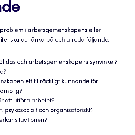
nde
r problem i arbetsgemenskapens eller
tet ska du tänka på och utreda följande:
ställdas och arbetsgemenskapens synvinkel?
te?
skapen ett tillräckligt kunnande för
lämplig?
ör att utföra arbetet?
t, psykosocialt och organisatoriskt?
rkar situationen?