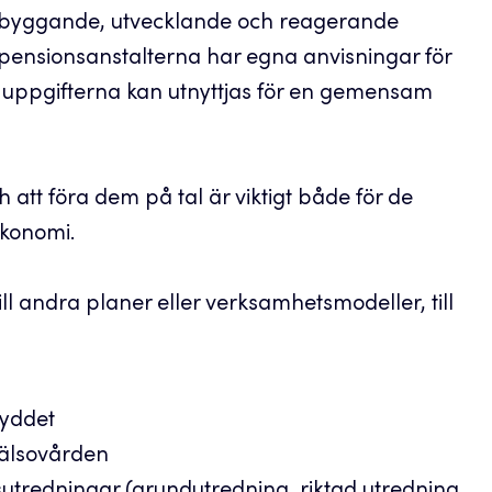
örebyggande, utvecklande och reagerande
spensionsanstalterna har egna anvisningar för
 uppgifterna kan utnyttjas för en gemensam
 att föra dem på tal är viktigt både för de
ekonomi.
ll andra planer eller verksamhetsmodeller, till
kyddet
hälsovården