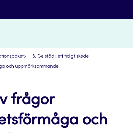
mationspaket
3. Ge stöd i ett tidigt skede
örmåga och uppmärksammande
v frågor
rbetsförmåga och