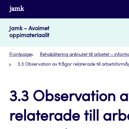
Skip
www.jamk.fi
to
content
Jamk – Avoimet
oppimateriaalit
Frontpage
Rehabilitering anknutet till arbetet – infor
3.3 Observation av frågor relaterade till arbetsf
3.3 Observation a
relaterade till a