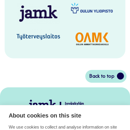
Back
Back to top
to
top
Jamk
–
About cookies on this site
Avoimet
oppimateriaalit
We use cookies to collect and analyse information on site