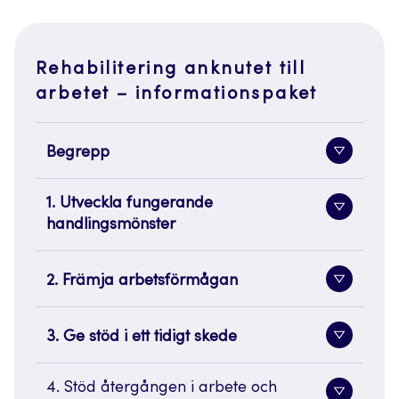
Rehabilitering anknutet till
arbetet – informationspaket
Begrepp
Toggle
sidenavi
1. Utveckla fungerande
Toggle
handlingsmönster
sidenavi
2. Främja arbetsförmågan
Toggle
sidenavi
3. Ge stöd i ett tidigt skede
Toggle
sidenavi
4. Stöd återgången i arbete och
Toggle