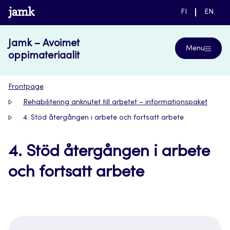
Skip
www.jamk.fi
SWITCH
SWITC
FI
EN
to
LANGUAGE,
LANGUA
SUOMI
ENGLIS
content
Jamk – Avoimet
Menu
oppimateriaalit
Frontpage
Rehabilitering anknutet till arbetet – informationspaket
4. Stöd återgången i arbete och fortsatt arbete
4. Stöd återgången i arbete
och fortsatt arbete