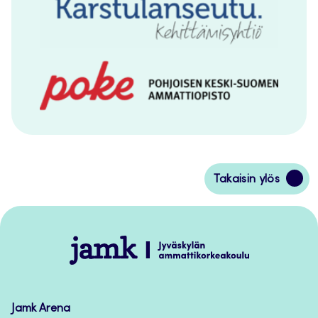
Siirry
Takaisin ylös
takaisin
sivun
alkuun
Jamk
–
Avoimet
oppimateriaalit
Jamk Arena