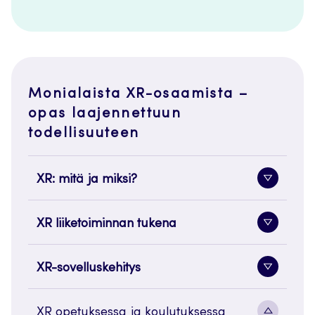
Monialaista XR-osaamista –
opas laajennettuun
todellisuuteen
XR: mitä ja miksi?
Alavaliko
painike
XR liiketoiminnan tukena
Alavaliko
painike
XR-sovelluskehitys
Alavaliko
painike
Alavaliko
XR opetuksessa ja koulutuksessa