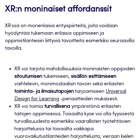
XR:n moninaiset affordanssit
XR:ssä on monenlaisia erityispiirteitä, joita voidaan
hyödyntää tukemaan erilaisia oppimiseen ja
oppimistilanteisiin liittyviä tavoitteita esimerkiksi seuraavilla
tavoilla.
XR voi tarjota mahdollisuuksia moninaisten oppijoiden
sitoutumisen
tukemiseen,
sisällön esittämiseen
vaihtelevin, monimodaalisin tavoin sekä erilaisten
toiminta- ja ilmaisutapojen
tarjoamiseen
Universal
Design for Learning
-periaatteiden mukaisesti.
XR voi toimia
turvallisena
ympäristönä erilaisten
taitojen oppimisessa. Toisaalta kyse voi olla fyysisestä
turvallisuudesta esimerkiksi vaarallisten työtehtävien
harjoittelussa tai toisaalta vaikkapa
vuorovaikutustilanteiden harjoittelusta, vieraan kielen