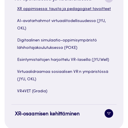
painike
XR oppimisessa: tausta ja pedagogiset tavoitteet
AI-avatarhahmot virtuaalitodellisuudessa (JYU,
OKL)
Digitaalinen simulaatio-oppimisympäristö
lähihoitajakoulutuksessa (POKE)
Esiintymistaitojen harjoittelu VR-laseilla (JYU.Well)
Virtuaalidraamaa sosiaalisen VR:n ympäristössä
(JYU, OKL)
VR4VET (Gradia)
XR-osaamisen kehittäminen
Alavaliko
painike