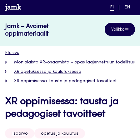
Siirry
www.jamk.fi
NYKYINEN
VAIHDA
FI
EN
suoraan
KIELI,
KIELTÄ,
SUOMI
ENGLIS
sisältöön
Jamk – Avoimet
Valikko
oppimateriaalit
Etusivu
Monialaista XR-osaamista – opas laajennettuun todellisuut
XR opetuksessa ja koulutuksessa
XR oppimisessa: tausta ja pedagogiset tavoitteet
XR oppimisessa: tausta ja
pedagogiset tavoitteet
lisäarvo
opetus ja koulutus