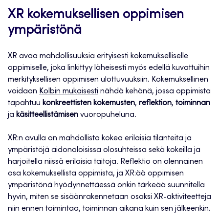
XR kokemuksellisen oppimisen
ympäristönä
XR avaa mahdollisuuksia erityisesti kokemukselliselle
oppimiselle, joka linkittyy läheisesti myös edellä kuvattuihin
merkityksellisen oppimisen ulottuvuuksiin. Kokemuksellinen
voidaan
Kolbin mukaisesti
nähdä kehänä, jossa oppimista
tapahtuu
konkreettisten kokemusten
,
reflektion
,
toiminnan
ja
käsitteellistämisen
vuoropuheluna.
XR:n avulla on mahdollista kokea erilaisia tilanteita ja
ympäristöjä aidonoloisissa olosuhteissa sekä kokeilla ja
harjoitella niissä erilaisia taitoja. Reflektio on olennainen
osa kokemuksellista oppimista, ja XR:ää oppimisen
ympäristönä hyödynnettäessä onkin tärkeää suunnitella
hyvin, miten se sisäänrakennetaan osaksi XR-aktiviteetteja
niin ennen toimintaa, toiminnan aikana kuin sen jälkeenkin.