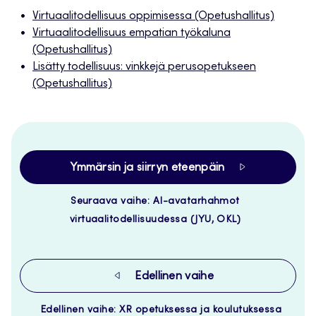
Virtuaalitodellisuus oppimisessa (Opetushallitus)
Virtuaalitodellisuus empatian työkaluna
(Opetushallitus)
Lisätty todellisuus: vinkkejä perusopetukseen
(Opetushallitus)
Ymmärsin ja siirryn eteenpäin
Seuraava vaihe: AI-avatarhahmot
virtuaalitodellisuudessa (JYU, OKL)
Edellinen vaihe
Edellinen vaihe: XR opetuksessa ja koulutuksessa