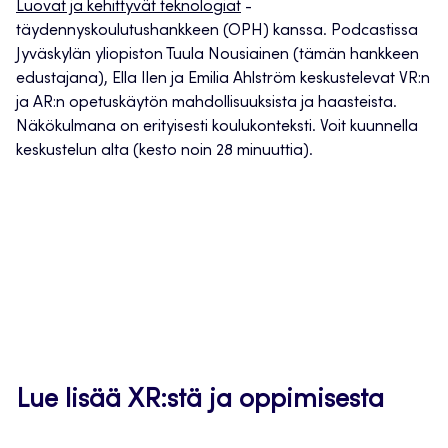
Luovat ja kehittyvät teknologiat
-
täydennyskoulutushankkeen (OPH) kanssa. Podcastissa
Jyväskylän yliopiston Tuula Nousiainen (tämän hankkeen
edustajana), Ella Ilen ja Emilia Ahlström keskustelevat VR:n
ja AR:n opetuskäytön mahdollisuuksista ja haasteista.
Näkökulmana on erityisesti koulukonteksti. Voit kuunnella
keskustelun alta (kesto noin 28 minuuttia).
Lue lisää XR:stä ja oppimisesta