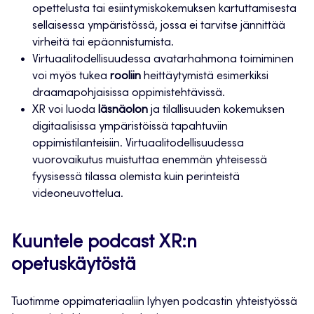
opettelusta tai esiintymiskokemuksen kartuttamisesta
sellaisessa ympäristössä, jossa ei tarvitse jännittää
virheitä tai epäonnistumista.
Virtuaalitodellisuudessa avatarhahmona toimiminen
voi myös tukea
rooliin
heittäytymistä esimerkiksi
draamapohjaisissa oppimistehtävissä.
XR voi luoda
läsnäolon
ja tilallisuuden kokemuksen
digitaalisissa ympäristöissä tapahtuviin
oppimistilanteisiin. Virtuaalitodellisuudessa
vuorovaikutus muistuttaa enemmän yhteisessä
fyysisessä tilassa olemista kuin perinteistä
videoneuvottelua.
Kuuntele podcast XR:n
opetuskäytöstä
Tuotimme oppimateriaaliin lyhyen podcastin yhteistyössä