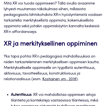
Mitä XR voi tuoda oppimiseen? Tällä sivulla avaamme
lyhyesti muutamaa näkökulmaa siihen, millaisista
pedagogisista lähtökohdista XR:n hyödyntämistä voidaan
tarkastella: merkityksellistä oppimista, kokemuksellista
oppimista sekä joitakin oppimiskäytön kannalta keskeisiä
XR:n affordansseja.
XR ja merkityksellinen oppiminen
Yksi tapa pohtia XR:n pedagogisia mahdollisuuksia on
niiden tarkasteleminen merkityksellisen oppimisen kautta.
Merkitykselliselle oppimiselle on tyypillistä autenttisuus,
aktiivisuus, tavoitteellisuus, konstruktiivisuus ja
relationaalisuus (esim.
Kostiainen ym., 2018
).
Autenttisuus
: XR voi mahdollistaa oppimisen aitoja
tilanteita ja konteksteja vastaavissa tilanteissa, mikä