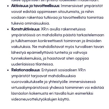
tukee oppimisen siirtymistä todelliseen maailmaan.
Aktiivisuus ja tavoitteellisuus:
Immersiiviset ympäristöt
voivat edistää oppimiseen sitoutumista, ja niihin
voidaan rakentaa tutkivaa ja tavoitteellista toimintaa
tukevia ominaisuuksia.
Konstruktiivisuus
: XR:n avulla rakennetuissa
ympäristöissä on mahdollista päästä tarkastelemaan
ja tulkitsemaan konkreettisesti toiminnan ja ilmiöiden
vaikutuksia. Ne mahdollistavat myös turvallisen tavan
lähestyä epämiellyttäviä tunteita ja vahvoja
tunnekokemuksia, ja haastavat siten oppijaa
uudenlaisissa tilanteissa.
Relationaalisuus
: Erityisesti sosiaalisen VR:n
ympäristöt tarjoavat mahdollisuuksia
vuorovaikutukselle ja yhteistyölle: immersiivisessä
virtuaaliympäristössä yhdessä toimiminen voi edistää
läsnäolon kokemusta eri tavalla kuin esimerkiksi
videoneuvottelutyökalujen käyttö.