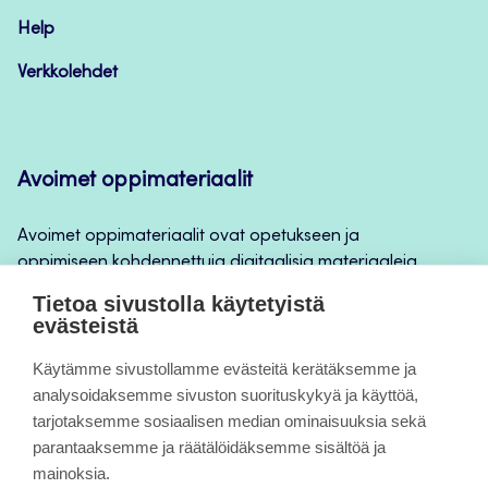
Help
Verkkolehdet
Avoimet oppimateriaalit
Avoimet oppimateriaalit ovat opetukseen ja
oppimiseen kohdennettuja digitaalisia materiaaleja,
joita voidaan käyttää mm. Jamkin
Tietoa sivustolla käytetyistä
opintojaksototeutuksilla, jatkuvan oppimisen ja
evästeistä
itseopiskelun apuna.
Käytämme sivustollamme evästeitä kerätäksemme ja
analysoidaksemme sivuston suorituskykyä ja käyttöä,
Tietoa sivuista
tarjotaksemme sosiaalisen median ominaisuuksia sekä
parantaaksemme ja räätälöidäksemme sisältöä ja
Evästeet
mainoksia.