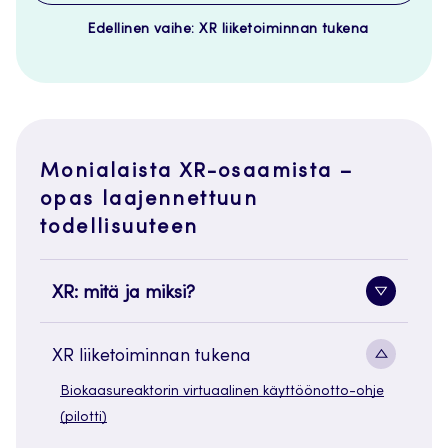
Edellinen vaihe: XR liiketoiminnan tukena
Monialaista XR-osaamista –
opas laajennettuun
todellisuuteen
XR: mitä ja miksi?
Alavaliko
painike
Alavaliko
XR liiketoiminnan tukena
painike
Biokaasureaktorin virtuaalinen käyttöönotto-ohje
(pilotti)