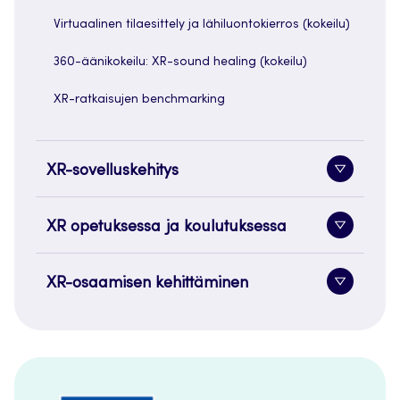
Virtuaalinen tilaesittely ja lähiluontokierros (kokeilu)
360-äänikokeilu: XR-sound healing (kokeilu)
XR-ratkaisujen benchmarking
XR-sovelluskehitys
Alavaliko
painike
XR opetuksessa ja koulutuksessa
Alavaliko
painike
XR-osaamisen kehittäminen
Alavaliko
painike