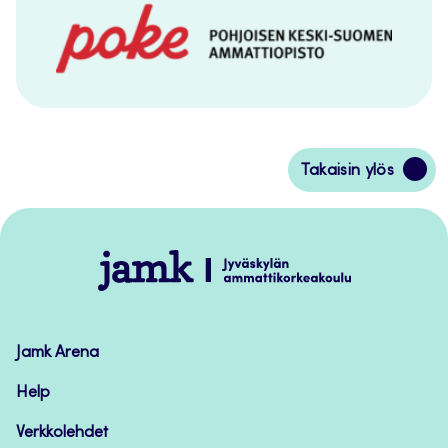
Siirry
Takaisin ylös
takaisin
sivun
alkuun
Jamk
–
Avoimet
oppimateriaalit
Jamk Arena
Help
Verkkolehdet