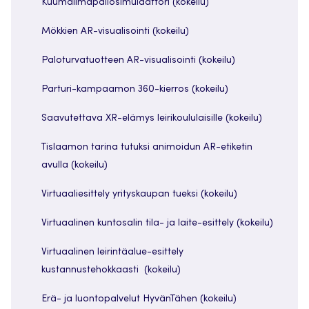
Kuumailmapallosimulaattori (kokeilu)
Mökkien AR-visualisointi (kokeilu)
Paloturvatuotteen AR-visualisointi (kokeilu)
Parturi-kampaamon 360-kierros (kokeilu)
Saavutettava XR-elämys leirikoululaisille (kokeilu)
Tislaamon tarina tutuksi animoidun AR-etiketin
avulla (kokeilu)
Virtuaaliesittely yrityskaupan tueksi (kokeilu)
Virtuaalinen kuntosalin tila- ja laite-esittely (kokeilu)
Virtuaalinen leirintäalue-esittely
kustannustehokkaasti (kokeilu)
Erä- ja luontopalvelut HyvänTähen (kokeilu)