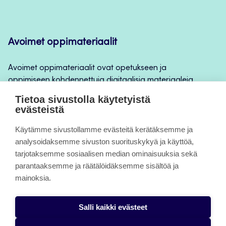
Avoimet oppimateriaalit
Avoimet oppimateriaalit ovat opetukseen ja
oppimiseen kohdennettuja digitaalisia materiaaleja,
joita voidaan käyttää mm. Jamkin
Tietoa sivustolla käytetyistä
opintojaksototeutuksilla, jatkuvan oppimisen ja
evästeistä
itseopiskelun apuna.
Käytämme sivustollamme evästeitä kerätäksemme ja
analysoidaksemme sivuston suorituskykyä ja käyttöä,
Tietoa sivuista
tarjotaksemme sosiaalisen median ominaisuuksia sekä
parantaaksemme ja räätälöidäksemme sisältöä ja
Evästeet
mainoksia.
Saavutettavuusseloste
Salli kaikki evästeet
Tietosuojaseloste