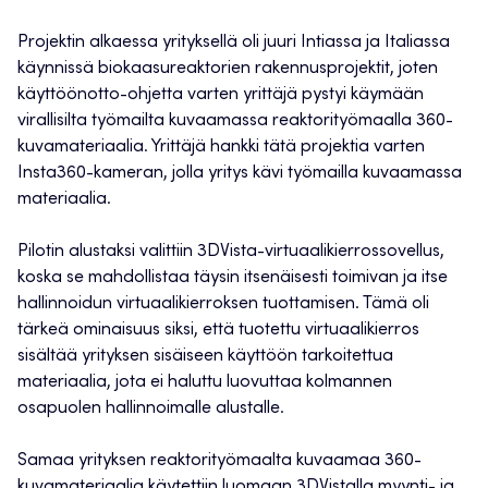
Projektin alkaessa yrityksellä oli juuri Intiassa ja Italiassa
käynnissä biokaasureaktorien rakennusprojektit, joten
käyttöönotto-ohjetta varten yrittäjä pystyi käymään
virallisilta työmailta kuvaamassa reaktorityömaalla 360-
kuvamateriaalia. Yrittäjä hankki tätä projektia varten
Insta360-kameran, jolla yritys kävi työmailla kuvaamassa
materiaalia.
Pilotin alustaksi valittiin 3DVista-virtuaalikierrossovellus,
koska se mahdollistaa täysin itsenäisesti toimivan ja itse
hallinnoidun virtuaalikierroksen tuottamisen. Tämä oli
tärkeä ominaisuus siksi, että tuotettu virtuaalikierros
sisältää yrityksen sisäiseen käyttöön tarkoitettua
materiaalia, jota ei haluttu luovuttaa kolmannen
osapuolen hallinnoimalle alustalle.
Samaa yrityksen reaktorityömaalta kuvaamaa 360-
kuvamateriaalia käytettiin luomaan 3DVistalla myynti- ja