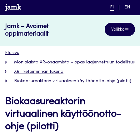
Siirry
www.jamk.fi
NYKYINEN
VAIHDA
FI
EN
suoraan
KIELI,
KIELTÄ,
SUOMI
ENGLIS
sisältöön
Jamk – Avoimet
Valikko
oppimateriaalit
Etusivu
Monialaista XR-osaamista – opas laajennettuun todellisuut
XR liiketoiminnan tukena
Biokaasureaktorin virtuaalinen käyttöönotto-ohje (pilotti)
Biokaasureaktorin
virtuaalinen käyttöönotto-
ohje (pilotti)