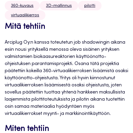
360-kuvaus
3D-mallinnus
pilotti
virtuaalikierros
Mitä tehtiin
Arciplug Oy:n kanssa toteutetun job shadowingin aikana
esiin nousi yrityksellä menossa oleva sisäinen yrityksen
valmistamien biokaasureaktorien käyttöönotto-
ohjeistuksen parantamisprojekti. Osana tätä projektia
päätettiin kokeilla 360-virtuaalikierroksen lisäämistä osaksi
käyttöönotto-ohjeistusta. Yritys oli hyvin kiinnostunut
virtuaalikierroksen lisäämisestä osaksi ohjeistusta, joten
sovellus päätettiin tuottaa yhtenä hankkeen maksullisista
laajemmista pilottitoteutuksista ja pilotin aikana tuotettiin
osin samaa materiaalia hyödyntäen myös
virtuaalikierrokset myynti- ja markkinointikäyttöön.
Miten tehtiin