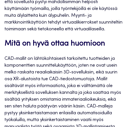
että sovellusta pystyi mahdollisimman helposti
käyttämään työmailla, joilla työntekijöillä ei ole käytössä
muita älylaitteita kuin älypuhelin. Myynti- ja
markkinointikäyttöön tehdyt virtuaalikierrokset suunniteltiin
toimimaan sekä tietokoneella että virtuaalilaseilla.
Mitä on hyvä ottaa huomioon
CAD-mallit on lähtökohtaisesti tarkoitettu tuotteiden ja
komponenttien suunnittelukäyttöön, joten ne ovat usein
melko raskaita reaaliaikaisiin 3D-sovelluksiin, eikä suurin
osa XR-alustoista tue CAD-tiedostomuotoja. Mallit
sisältävät myös informaatiota, joka ei välttämättä ole
merkityksellistä sovelluksen kannalta ja joka saattaa myös
sisältää yrityksen omistamia immateriaalioikeuksia, eikä
sen siten haluta päätyvän vääriin käsiin. CAD-malleja
pystyy yksinkertaistamaan erilaisilla automatisoiduilla
työkaluilla, mutta yksinkertaistaminen vaatii myös
manuaalista työtä sekä osaamista 3D-mallintamisesta