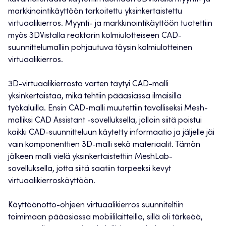
markkinointikäyttöön tarkoitettu yksinkertaistettu
virtuaalikierros. Myynti- ja markkinointikäyttöön tuotettiin
myös 3DVistalla reaktorin kolmiulotteiseen CAD-
suunnittelumalliin pohjautuva täysin kolmiulotteinen
virtuaalikierros.
3D-virtuaalikierrosta varten täytyi CAD-malli
yksinkertaistaa, mikä tehtiin pääasiassa ilmaisilla
työkaluilla. Ensin CAD-malli muutettiin tavalliseksi Mesh-
malliksi CAD Assistant -sovelluksella, jolloin siitä poistui
kaikki CAD-suunnitteluun käytetty informaatio ja jäljelle jäi
vain komponenttien 3D-malli sekä materiaalit. Tämän
jälkeen malli vielä yksinkertaistettiin MeshLab-
sovelluksella, jotta siitä saatiin tarpeeksi kevyt
virtuaalikierroskäyttöön.
Käyttöönotto-ohjeen virtuaalikierros suunniteltiin
toimimaan pääasiassa mobiililaitteilla, sillä oli tärkeää,