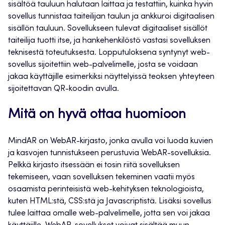
sisältöä tauluun halutaan laittaa ja testattiin, kuinka hyvin
sovellus tunnistaa taiteilijan taulun ja ankkuroi digitaalisen
sisällön tauluun. Sovellukseen tulevat digitaaliset sisällöt
taiteilija tuotti itse, ja hankehenkilöstö vastasi sovelluksen
teknisestä toteutuksesta. Lopputuloksena syntynyt web-
sovellus sijoitettiin web-palvelimelle, josta se voidaan
jakaa käyttäjille esimerkiksi näyttelyissä teoksen yhteyteen
sijoitettavan QR-koodin avulla.
Mitä on hyvä ottaa huomioon
MindAR on WebAR-kirjasto, jonka avulla voi luoda kuvien
ja kasvojen tunnistukseen perustuvia WebAR-sovelluksia.
Pelkkä kirjasto itsessään ei tosin riitä sovelluksen
tekemiseen, vaan sovelluksen tekeminen vaatii myös
osaamista perinteisistä web-kehityksen teknologioista,
kuten HTML:stä, CSS:stä ja Javascriptistä. Lisäksi sovellus
tulee laittaa omalle web-palvelimelle, jotta sen voi jakaa