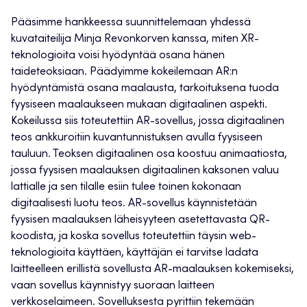
Pääsimme hankkeessa suunnittelemaan yhdessä
kuvataiteilija Minja Revonkorven kanssa, miten XR-
teknologioita voisi hyödyntää osana hänen
taideteoksiaan. Päädyimme kokeilemaan AR:n
hyödyntämistä osana maalausta, tarkoituksena tuoda
fyysiseen maalaukseen mukaan digitaalinen aspekti.
Kokeilussa siis toteutettiin AR-sovellus, jossa digitaalinen
teos ankkuroitiin kuvantunnistuksen avulla fyysiseen
tauluun. Teoksen digitaalinen osa koostuu animaatiosta,
jossa fyysisen maalauksen digitaalinen kaksonen valuu
lattialle ja sen tilalle esiin tulee toinen kokonaan
digitaalisesti luotu teos. AR-sovellus käynnistetään
fyysisen maalauksen läheisyyteen asetettavasta QR-
koodista, ja koska sovellus toteutettiin täysin web-
teknologioita käyttäen, käyttäjän ei tarvitse ladata
laitteelleen erillistä sovellusta AR-maalauksen kokemiseksi,
vaan sovellus käynnistyy suoraan laitteen
verkkoselaimeen. Sovelluksesta pyrittiin tekemään