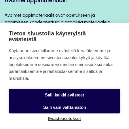
Avoimet oppimateriaalit
Avoimet oppimateriaalit ovat opetukseen ja
oppimiseen kohdennettuja digitaalisia materiaaleja,
joita voidaan käyttää mm. Jamkin
Tietoa sivustolla käytetyistä
opintojaksototeutuksilla, jatkuvan oppimisen ja
evästeistä
itseopiskelun apuna.
Käytämme sivustollamme evästeitä kerätäksemme ja
analysoidaksemme sivuston suorituskykyä ja käyttöä,
Tietoa sivuista
tarjotaksemme sosiaalisen median ominaisuuksia sekä
parantaaksemme ja räätälöidäksemme sisältöä ja
Evästeet
mainoksia.
Saavutettavuusseloste
Salli kaikki evästeet
Tietosuojaseloste
Salli vain välttämätön
Evästeasetukset