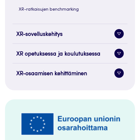
XR-ratkaisujen benchmarking
XR-sovelluskehitys
Alavaliko
painike
XR opetuksessa ja koulutuksessa
Alavaliko
painike
XR-osaamisen kehittäminen
Alavaliko
painike