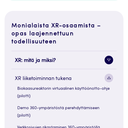
Monialaista XR-osaamista –
opas laajennettuun
todellisuuteen
XR: mitä ja miksi?
Alavaliko
painike
Alavaliko
XR liiketoiminnan tukena
painike
Biokaasureaktorin virtuaalinen käyttöönotto-ohje
(pilotti)
Demo 360-ympäristöstä perehdyttämiseen
(pilotti)
Verkkosivujen rikastaminen 360-ympäristöllä