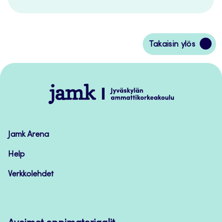
Siirry
Takaisin ylös
takaisin
sivun
alkuun
Jamk
–
Avoimet
oppimateriaalit
Jamk Arena
Help
Verkkolehdet