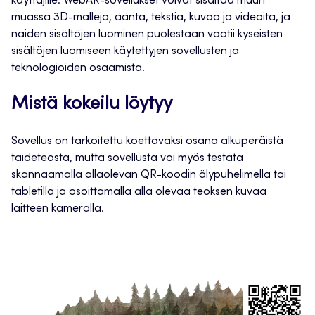
käyttäjille. WebAR-sovellukset voivat sisältää muun
muassa 3D-malleja, ääntä, tekstiä, kuvaa ja videoita, ja
näiden sisältöjen luominen puolestaan vaatii kyseisten
sisältöjen luomiseen käytettyjen sovellusten ja
teknologioiden osaamista.
Mistä kokeilu löytyy
Sovellus on tarkoitettu koettavaksi osana alkuperäistä
taideteosta, mutta sovellusta voi myös testata
skannaamalla allaolevan QR-koodin älypuhelimella tai
tabletilla ja osoittamalla alla olevaa teoksen kuvaa
laitteen kameralla.