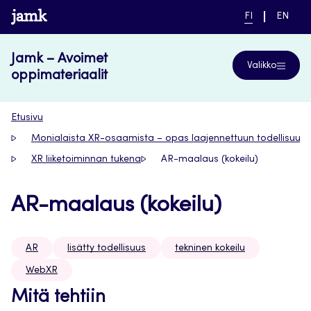
Siirry
www.jamk.fi
NYKYINEN
VAIHDA
FI
EN
suoraan
KIELI,
KIELTÄ,
SUOMI
ENGLIS
sisältöön
Jamk – Avoimet
Valikko
oppimateriaalit
Etusivu
Monialaista XR-osaamista – opas laajennettuun todellisuut
XR liiketoiminnan tukena
AR-maalaus (kokeilu)
AR-maalaus (kokeilu)
AR
lisätty todellisuus
tekninen kokeilu
WebXR
Mitä tehtiin