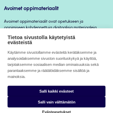
Avoimet oppimateriaalit
Avoimet oppimateriaalit ovat opetukseen ja
oppimiseen kohdennettuja digitaalisia materiaaleja,
joita voidaan käyttää mm. Jamkin
Tietoa sivustolla käytetyistä
opintojaksototeutuksilla, jatkuvan oppimisen ja
evästeistä
itseopiskelun apuna.
Käytämme sivustollamme evästeitä kerätäksemme ja
analysoidaksemme sivuston suorituskykyä ja käyttöä,
Tietoa sivuista
tarjotaksemme sosiaalisen median ominaisuuksia sekä
parantaaksemme ja räätälöidäksemme sisältöä ja
Evästeet
mainoksia.
Saavutettavuusseloste
Salli kaikki evästeet
Tietosuojaseloste
Salli vain välttämätön
Evästeasetukset