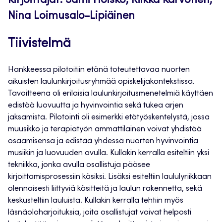
Kirjoittajat: Sami Hoisko, Riikka Karvonen,
Nina Loimusalo-Lipiäinen
Tiivistelmä
Hankkeessa pilotoitiin etänä toteutettavaa nuorten
aikuisten laulunkirjoitusryhmää opiskelijakontekstissa.
Tavoitteena oli erilaisia laulunkirjoitusmenetelmiä käyttäen
edistää luovuutta ja hyvinvointia sekä tukea arjen
jaksamista. Pilotointi oli esimerkki etätyöskentelystä, jossa
muusikko ja terapiatyön ammattilainen voivat yhdistää
osaamisensa ja edistää yhdessä nuorten hyvinvointia
musiikin ja luovuuden avulla. Kullakin kerralla esiteltiin yksi
tekniikka, jonka avulla osallistuja pääsee
kirjoittamisprosessiin käsiksi. Lisäksi esiteltiin laululyriikkaan
olennaisesti liittyviä käsitteitä ja laulun rakennetta, sekä
keskusteltiin lauluista. Kullakin kerralla tehtiin myös
läsnäoloharjoituksia, joita osallistujat voivat helposti