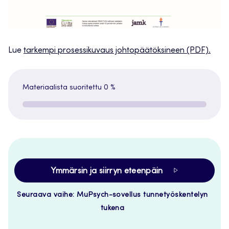
Lue
tarkempi prosessikuvaus johtopäätöksineen (PDF).
Materiaalista suoritettu
0 %
Ymmärsin ja siirryn eteenpäin
Seuraava vaihe: MuPsych-sovellus tunnetyöskentelyn
tukena