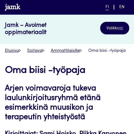
Siirry
www.jamk.fi
NYKYINEN
VAIHDA
FI
EN
suoraan
KIELI,
KIELTÄ,
SUOMI
ENGLIS
sisältöön
Jamk – Avoimet
Valikko
oppimateriaalit
Etusivu
Soitava
Ammattilaisille
Oma biisi -työpaja
Oma biisi -työpaja
Arjen voimavaroja tukeva
laulunkirjoitusryhmä etänä
esimerkkinä muusikon ja
terapeutin yhteistyöstä