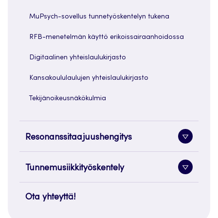
MuPsych-sovellus tunnetyöskentelyn tukena
RFB-menetelmän käyttö erikoissairaanhoidossa
Digitaalinen yhteislaulukirjasto
Kansakoululaulujen yhteislaulukirjasto
Tekijänoikeusnäkökulmia
Resonanssitaajuushengitys
Alavaliko
painike
Tunnemusiikkityöskentely
Alavaliko
painike
Ota yhteyttä!