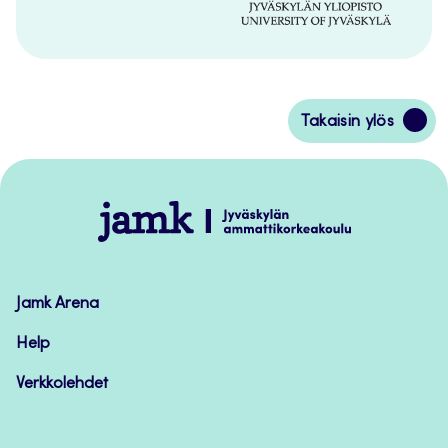
Siirry
Takaisin ylös
takaisin
sivun
alkuun
Jamk
–
Avoimet
oppimateriaalit
Jamk Arena
Help
Verkkolehdet