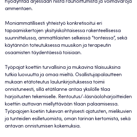
hyödyntää arjessaan niistä rauhoittumista ja voimavaroja
ammentaen.
Moniammatillisesti yhteistyö konkretisoitui eri
tapaamiskertojen yksityiskohtaisessa rakenteellisessa
suunnittelussa, ammattilaisten selkeissä ”tonteissa”, sekä
käytännön toteutuksessa muusikon ja terapeutin
osaamisten täydentäessä toisiaan.
Työpajat koettiin turvallisina ja mukavina tilaisuuksina
tutkia luovuutta ja omaa mieltä. Osallistujapalautteen
mukaan etätoteutus laulunkirjoituksessa toimii
onnistuneesti, sillä etätilanne antaa yksilölle tilaa
harjoitusten tekemiselle. Rentoutus/-läsnäoloharjoitteiden
koettiin auttavan miellyttävään tilaan palaamisessa.
Työpajojen koetiin tukevan erityisesti ajatusten, mielikuvien
ja tunteiden esilletuomista, oman tarinan kertomista, sekä
antavan onnistumisen kokemuksia.