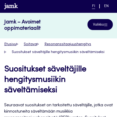
Siirry
www.jamk.fi
NYKYINEN
VAIHDA
FI
EN
suoraan
KIELI,
KIELTÄ,
SUOMI
ENGLIS
sisältöön
Jamk – Avoimet
Valikko
oppimateriaalit
Etusivu
Soitava
Resonanssitaajuushengitys
Suositukset säveltäjille hengitysmusiikin säveltämiseksi
Suositukset säveltäjille
hengitysmusiikin
säveltämiseksi
Seuraavat suositukset on tarkoitettu säveltäjille, jotka ovat
kiinnostuneita säveltämään musiikkia