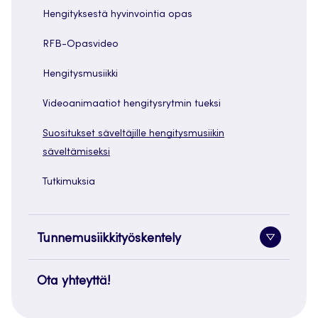
painike
Hengityksestä hyvinvointia opas
RFB-Opasvideo
Hengitysmusiikki
Videoanimaatiot hengitysrytmin tueksi
Suositukset säveltäjille hengitysmusiikin
säveltämiseksi
Tutkimuksia
Tunnemusiikkityöskentely
Alavaliko
painike
Ota yhteyttä!