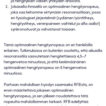
ja hengityksen välisen yhteyden ansiosta.
Jokaisella ihmisellä on optimaalinen hengitysnopeus,
joka saa kehomme siirtymään resonanssitilaan, jossa
eri fysiologiset järjestelmät (sydämen lyöntitiheys,
hengitystiheys, verenpaineen vaihtelut ja alfa-aallot)
synkronoituvat ja vahvistavat toisiaan.
Tämä optimaalinen hengitysnopeus on eri henkilöillä
erilainen. Tutkimuksissa on kuitenkin osoitettu, että aikuisilla
resonanssitila saavutetaan hengitettäessä 4,5–7
hengenvetoa minuutissa, ja että keskimääräinen
optimaalinen hengitysnopeus on 6 hengenvetoa
minuutissa.
Parhaan mahdollisen hyödyn saamiseksi RFB:stä, on
ensin määritettävä jokaisen optimaalinen
hengitysnopeus, ja sen jälkeen noudatettava tätä
nopeutta mahdollisimman tarkasti. RFB edellyttää