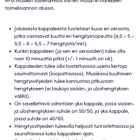
RFB-musiikin säveltämistä varten Mus&Te-hankkeen
toimeksiannon alussa.
Jokaisesta kappaleesta tuotetaan kuusi eri versiota,
jotka vastaavat kuutta eri hengitysnopeutta (4,5 – 5 –
5,5 – 6 – 6,5 – 7 hengitystä/min).
Kunkin kappaleen (ja sen eri versioiden) tulee olla
noin 10 minuuttia pitkä (+/- 1 minuutti on ok).
Kappaleiden tulee olla toistettavissa useita kertoja
saumattomasti (loopattavissa). Musiikissa kuultavien
hengitysvihjeiden tulee kannustaa jatkuvaan
hengitykseen (ei taukoja sisään- ja uloshengityksen
välillä).
On sävellettävä vähintään yksi kappale, jossa sisään-
ja uloshengityksen suhde on 50/50, ja yksi kappale,
jossa suhde on 40/60.
Hengitysvihjeiden tuleeolla helposti tunnistettavissa ja
seurattavissa koko kappaleen ajan.