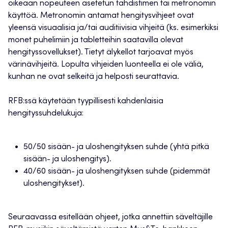
oikeaan nopeuteen asetetun tahdistimen tai metronomin
käyttöä. Metronomin antamat hengitysvihjeet ovat
yleensä visuaalisia ja/tai auditiivisia vihjeitä (ks. esimerkiksi
monet puhelimiin ja tabletteihin saatavilla olevat
hengityssovellukset). Tietyt älykellot tarjoavat myös
värinävihjeitä. Lopulta vihjeiden luonteella ei ole väliä,
kunhan ne ovat selkeitä ja helposti seurattavia.
RFB:ssä käytetään tyypillisesti kahdenlaisia
hengityssuhdelukuja:
50/50 sisään- ja uloshengityksen suhde (yhtä pitkä
sisään- ja uloshengitys).
40/60 sisään- ja uloshengityksen suhde (pidemmät
uloshengitykset).
Seuraavassa esitellään ohjeet, jotka annettiin säveltäjille