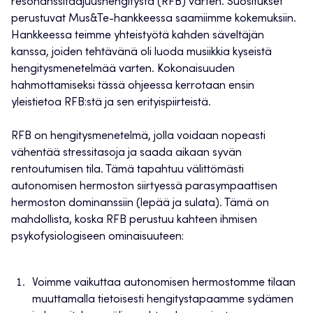
resonanssitaajuushengitystä (RFB) varten. Suositukset
perustuvat Mus&Te-hankkeessa saamiimme kokemuksiin.
Hankkeessa teimme yhteistyötä kahden säveltäjän
kanssa, joiden tehtävänä oli luoda musiikkia kyseistä
hengitysmenetelmää varten. Kokonaisuuden
hahmottamiseksi tässä ohjeessa kerrotaan ensin
yleistietoa RFB:stä ja sen erityispiirteistä.
RFB on hengitysmenetelmä, jolla voidaan nopeasti
vähentää stressitasoja ja saada aikaan syvän
rentoutumisen tila. Tämä tapahtuu välittömästi
autonomisen hermoston siirtyessä parasympaattisen
hermoston dominanssiin (lepää ja sulata). Tämä on
mahdollista, koska RFB perustuu kahteen ihmisen
psykofysiologiseen ominaisuuteen:
Voimme vaikuttaa autonomisen hermostomme tilaan
muuttamalla tietoisesti hengitystapaamme sydämen