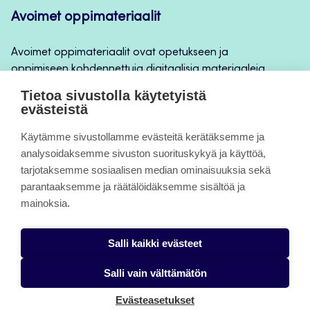
Avoimet oppimateriaalit
Avoimet oppimateriaalit ovat opetukseen ja
oppimiseen kohdennettuja digitaalisia materiaaleja,
joita voidaan käyttää mm. Jamkin
Tietoa sivustolla käytetyistä
opintojaksototeutuksilla, jatkuvan oppimisen ja
evästeistä
itseopiskelun apuna.
Käytämme sivustollamme evästeitä kerätäksemme ja
analysoidaksemme sivuston suorituskykyä ja käyttöä,
Tietoa sivuista
tarjotaksemme sosiaalisen median ominaisuuksia sekä
parantaaksemme ja räätälöidäksemme sisältöä ja
Evästeet
mainoksia.
Saavutettavuusseloste
Salli kaikki evästeet
Tietosuojaseloste
Salli vain välttämätön
Evästeasetukset