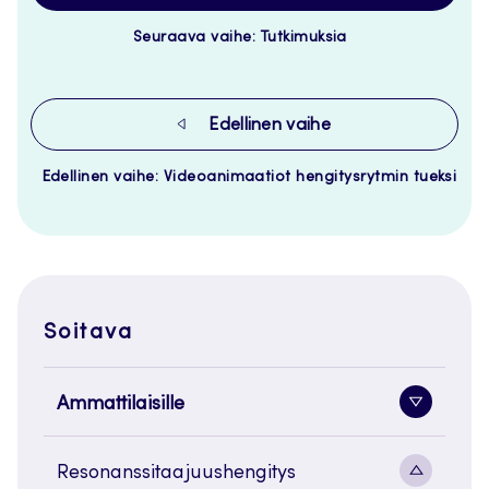
Seuraava vaihe: Tutkimuksia
Edellinen vaihe
Edellinen vaihe: Videoanimaatiot hengitysrytmin tueksi
Soitava
Ammattilaisille
Alavaliko
painike
Alavaliko
Resonanssitaajuushengitys