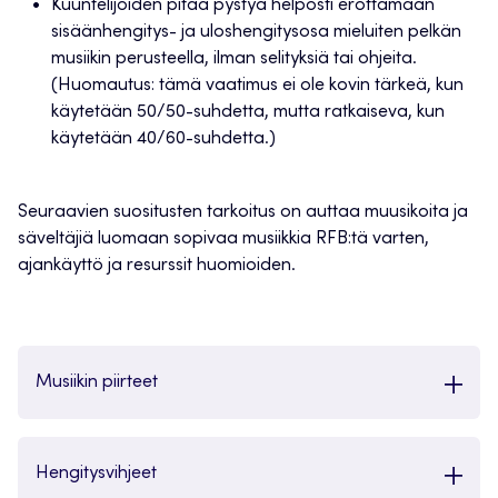
Kuuntelijoiden pitää pystyä helposti erottamaan
sisäänhengitys- ja uloshengitysosa mieluiten pelkän
musiikin perusteella, ilman selityksiä tai ohjeita.
(Huomautus: tämä vaatimus ei ole kovin tärkeä, kun
käytetään 50/50-suhdetta, mutta ratkaiseva, kun
käytetään 40/60-suhdetta.)
Seuraavien suositusten tarkoitus on auttaa muusikoita ja
säveltäjiä luomaan sopivaa musiikkia RFB:tä varten,
ajankäyttö ja resurssit huomioiden.
Musiikin piirteet
Hengitysvihjeet