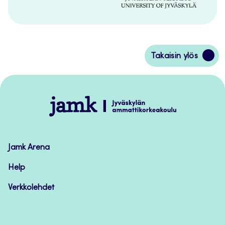
Siirry
Takaisin ylös
takaisin
sivun
alkuun
Jamk
–
Avoimet
oppimateriaalit
Jamk Arena
Help
Verkkolehdet