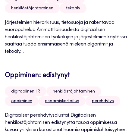
henkilöstöjohtaminen
tekoäly
Järjestelmien hierarkisuus, tietosuoja ja rakentavaa
vuoropuhelua Ammattilaisuudesta digitaalisen
henkilöstöjohtamisen työkalujen ja järjestelmien käytössä
saattaa tuoda ensimmäisenä mieleen algoritmit ja
tekoäly...
Oppiminen: edistynyt
digitaalinenHR
henkilöstöjohtaminen
oppiminen
osaamiskartoitus
perehdytys
Digitaaliset perehdytysalustat Digitaalisen
henkilöstöjohtamisen edistynyttä tasoa oppimisessa
kuvaa yrityksen korostunut huomio oppimislähtöisyyteen