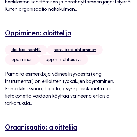
henkilöstön kehittämisen ja perehdyttämisen järjestelyissä.
Kuten organisaatio näkökulman...
Oppiminen: aloittelija
digitaalinenHR
henkilöstöjohtaminen
oppiminen
oppimislähtöisyys
Parhaita esimerkkejä välineellisyydestä (eng.
instrumental) on erilaisten työkalujen käyttäminen.
Esimerkiksi kynää, lapiota, pyykinpesukonetta tai
tietokonetta voidaan käyttää välineenä erilaisia
tarkoituksia...
Organisaatio: aloittelija