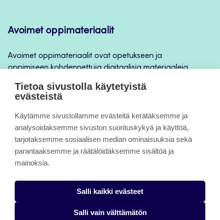
Avoimet oppimateriaalit
Avoimet oppimateriaalit ovat opetukseen ja
oppimiseen kohdennettuja digitaalisia materiaaleja,
joita voidaan käyttää mm. Jamkin
Tietoa sivustolla käytetyistä
opintojaksototeutuksilla, jatkuvan oppimisen ja
evästeistä
itseopiskelun apuna.
Käytämme sivustollamme evästeitä kerätäksemme ja
analysoidaksemme sivuston suorituskykyä ja käyttöä,
Tietoa sivuista
tarjotaksemme sosiaalisen median ominaisuuksia sekä
parantaaksemme ja räätälöidäksemme sisältöä ja
Evästeet
mainoksia.
Saavutettavuusseloste
Salli kaikki evästeet
Tietosuojaseloste
Salli vain välttämätön