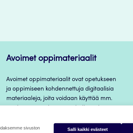
Avoimet oppimateriaalit
Avoimet oppimateriaalit ovat opetukseen
ja oppimiseen kohdennettuja digitaalisia
materiaaleja, joita voidaan käyttää mm.
Jamkin opintojaksototeutuksilla, jatkuvan
oppimisen ja itseopiskelun apuna.
oidaksemme sivuston
Salli kaikki evästeet