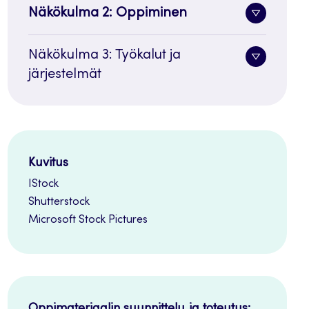
Näkökulma 2: Oppiminen
Alavalik
painike
Näkökulma 3: Työkalut ja
Alavalik
järjestelmät
painike
Kuvitus
IStock
Shutterstock
Microsoft Stock Pictures
Oppimateriaalin suunnittelu ja toteutus: