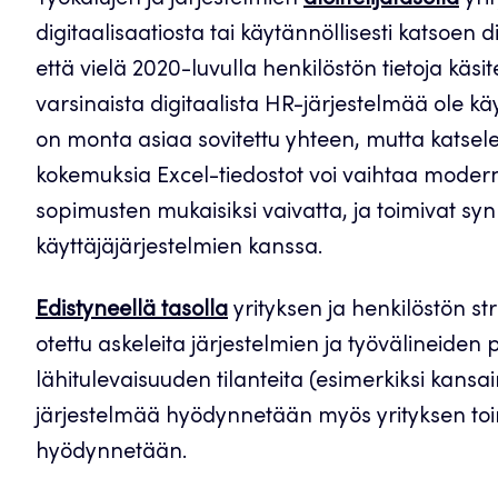
Työkalujen ja järjestelmien
aloittelijatasolla
yri
digitaalisaatiosta tai käytännöllisesti katsoen d
että vielä 2020-luvulla henkilöstön tietoja käsi
varsinaista digitaalista HR-järjestelmää ole k
on monta asiaa sovitettu yhteen, mutta katse
kokemuksia Excel-tiedostot voi vaihtaa moderne
sopimusten mukaisiksi vaivatta, ja toimivat syn
käyttäjäjärjestelmien kanssa.
Edistyneellä
tasolla
yrityksen ja henkilöstön st
otettu askeleita järjestelmien ja työvälineide
lähitulevaisuuden tilanteita (esimerkiksi kansa
järjestelmää hyödynnetään myös yrityksen toi
hyödynnetään.