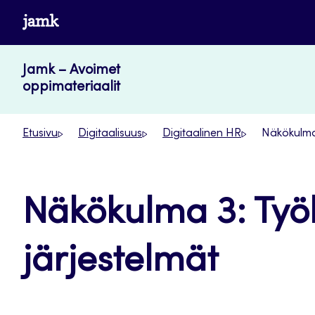
Siirry
www.jamk.fi
suoraan
sisältöön
Jamk – Avoimet
oppimateriaalit
Etusivu
Digitaalisuus
Digitaalinen HR
Näkökulma 
Näkökulma 3: Työk
järjestelmät