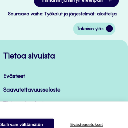
Ymmärsin ja siirryn eteenpäin
Seuraava vaihe: Työkalut ja järjestelmät: aloittelija
Siirry
Takaisin ylös
takaisin
sivun
alkuun
Tietoa sivuista
Evästeet
Saavutettavuusseloste
Tietosuojaseloste
Salli vain välttämätön
Evästeasetukset