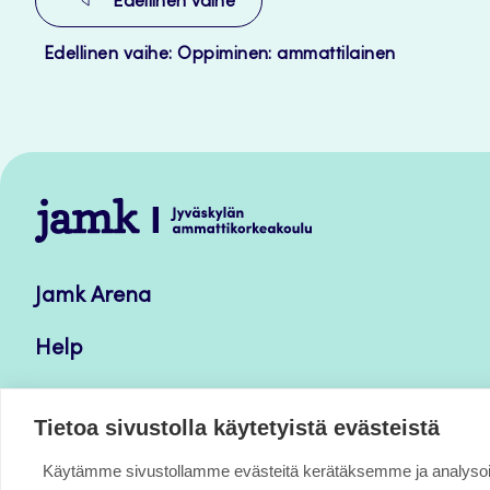
Edellinen vaihe
Edellinen vaihe: Oppiminen: ammattilainen
Jamk
–
Avoimet
Jamk Arena
oppimateriaalit
Help
Verkkolehdet
Tietoa sivustolla käytetyistä evästeistä
Käytämme sivustollamme evästeitä kerätäksemme ja analys