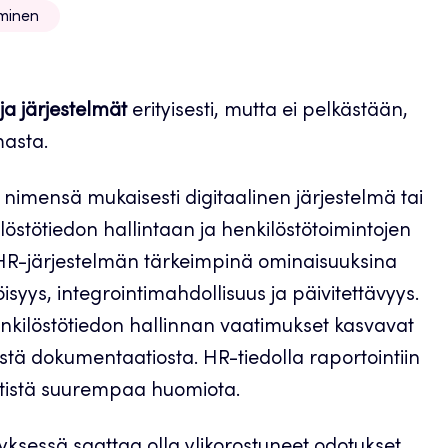
aminen
 ja järjestelmät
erityisesti, mutta ei pelkästään,
masta.
nimensä mukaisesti digitaalinen järjestelmä tai
ilöstötiedon hallintaan ja henkilöstötoimintojen
n. HR-järjestelmän tärkeimpinä ominaisuuksina
yys, integrointimahdollisuus ja päivitettävyys.
henkilöstötiedon hallinnan vaatimukset kasvavat
stä dokumentaatiosta. HR-tiedolla raportointiin
ntistä suurempaa huomiota.