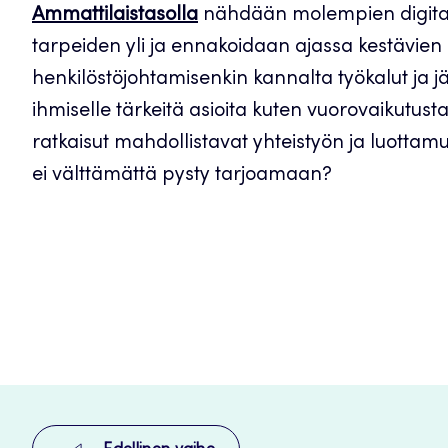
Ammattilaistasolla
nähdään molempien digitalis
tarpeiden yli ja ennakoidaan ajassa kestävien 
henkilöstöjohtamisenkin kannalta työkalut ja jä
ihmiselle tärkeitä asioita kuten vuorovaikutusta
ratkaisut mahdollistavat yhteistyön ja luottam
ei välttämättä pysty tarjoamaan?