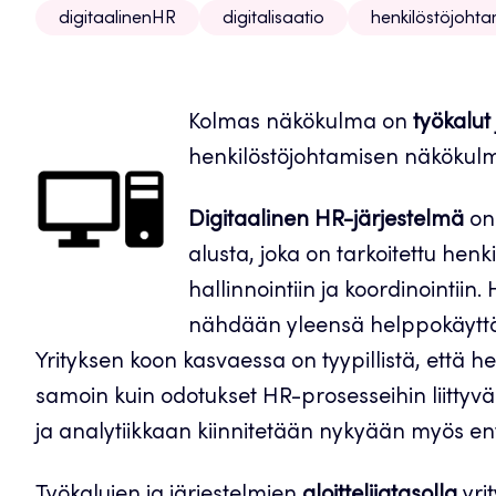
digitaalinenHR
digitalisaatio
henkilöstöjoht
Kolmas näkökulma on
työkalut
henkilöstöjohtamisen näkökul
Digitaalinen HR-järjestelmä
on 
alusta, joka on tarkoitettu henk
hallinnointiin ja koordinointii
nähdään yleensä helppokäyttöis
Yrityksen koon kasvaessa on tyypillistä, että 
samoin kuin odotukset HR-prosesseihin liittyvä
ja analytiikkaan kiinnitetään nykyään myös e