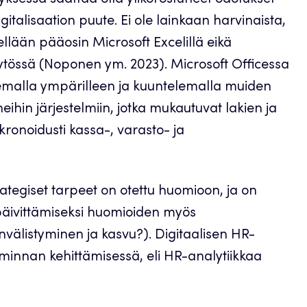
tyksessä saattaa olla ylikorostuneet odotukset
igitalisaation puute. Ei ole lainkaan harvinaista,
tellään pääosin Microsoft Excelillä eikä
äytössä (Noponen ym. 2023). Microsoft Officessa
lemalla ympärilleen ja kuuntelemalla muiden
ihin järjestelmiin, jotka mukautuvat lakien ja
kronoidusti kassa-, varasto- ja
rategiset tarpeet on otettu huomioon, ja on
n päivittämiseksi huomioiden myös
invälistyminen ja kasvu?). Digitaalisen HR-
minnan kehittämisessä, eli HR-analytiikkaa