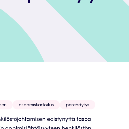
nen
osaamiskartoitus
perehdytys
nkilöstöjohtamisen edistynyttä tasoa