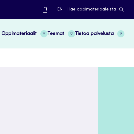
NYKYINEN
VAIHDA
FI
EN
Hae oppimateriaaleista
KIELI,
KIELTÄ,
SUOMI
ENGLISH
Oppimateriaalit
Teemat
Tietoa palvelusta