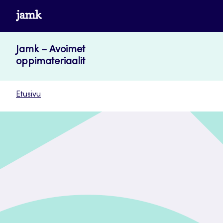
Siirry
www.jamk.fi
suoraan
sisältöön
Jamk – Avoimet
oppimateriaalit
Etusivu