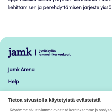
oppimisessa kuvaa yrityksen korostunut huomi
kehittämisen ja perehdyttämisen järjestelyissä
Jamk
–
Avoimet
Jamk Arena
oppimateriaalit
Help
Verkkolehdet
Tietoa sivustolla käytetyistä evästeistä
Käytämme sivustollamme evästeitä kerätäksemme ja analys