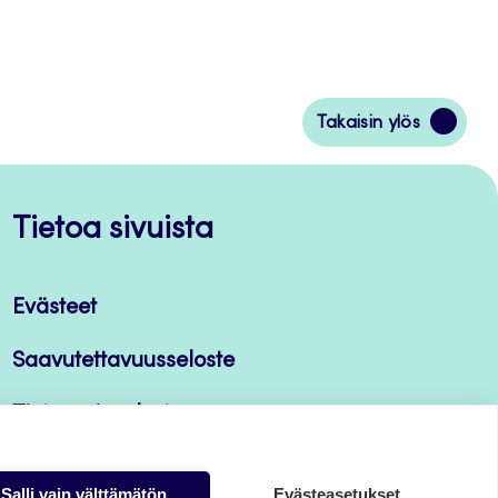
Siirry
Takaisin ylös
takaisin
sivun
alkuun
Tietoa sivuista
Evästeet
Saavutettavuusseloste
Tietosuojaseloste
Salli vain välttämätön
Evästeasetukset