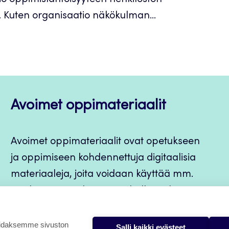
o oppimislähtöisyyteen henkilöstön
. Kuten organisaatio näkökulman...
Avoimet oppimateriaalit
Avoimet oppimateriaalit ovat opetukseen
ja oppimiseen kohdennettuja digitaalisia
materiaaleja, joita voidaan käyttää mm.
Jamkin opintojaksototeutuksilla, jatkuvan
oppimisen ja itseopiskelun apuna.
oidaksemme sivuston
Salli kaikki evästeet