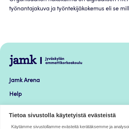
Organisaation näkökulma on digitaalisen HR:n 
työnantajakuva ja työntekijäkokemus eli se milla
Jamk
–
Avoimet
Jamk Arena
oppimateriaalit
Help
Verkkolehdet
Tietoa sivustolla käytetyistä evästeistä
Käytämme sivustollamme evästeitä kerätäksemme ja analys