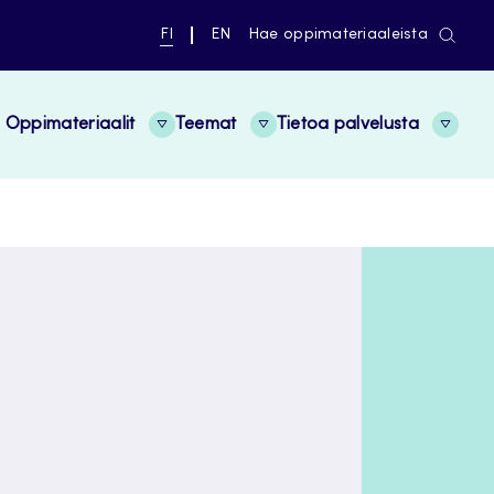
NYKYINEN
VAIHDA
FI
EN
Hae oppimateriaaleista
KIELI,
KIELTÄ,
SUOMI
ENGLISH
Oppimateriaalit
Teemat
Tietoa palvelusta