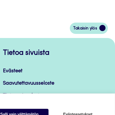
Siirry
Takaisin ylös
takaisin
sivun
alkuun
Tietoa sivuista
Evästeet
Saavutettavuusseloste
Tietosuojaseloste
Salli vain välttämätön
Evästeasetukset