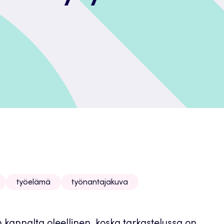
työelämä
työnantajakuva