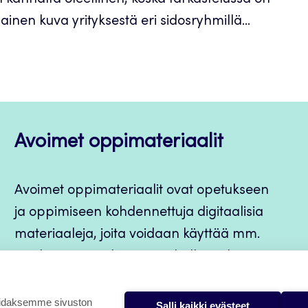
kannalta oleellinen, koska tarkastelussa on
inen kuva yrityksestä eri sidosryhmillä...
Avoimet oppimateriaalit
Avoimet oppimateriaalit ovat opetukseen
ja oppimiseen kohdennettuja digitaalisia
materiaaleja, joita voidaan käyttää mm.
Jamkin opintojaksototeutuksilla, jatkuvan
oppimisen ja itseopiskelun apuna.
oidaksemme sivuston
Salli kaikki evästeet