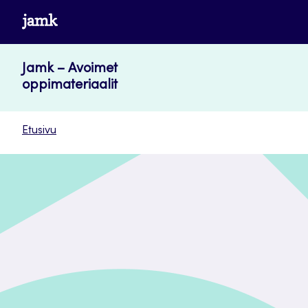
Siirry
www.jamk.fi
suoraan
sisältöön
Jamk – Avoimet
oppimateriaalit
Etusivu