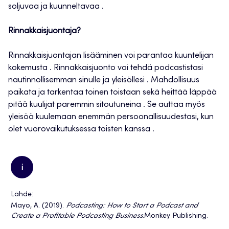
soljuvaa ja kuunneltavaa .
Rinnakkaisjuontaja?
Rinnakkaisjuontajan lisääminen voi parantaa kuuntelijan
kokemusta . Rinnakkaisjuonto voi tehdä podcastistasi
nautinnollisemman sinulle ja yleisöllesi . Mahdollisuus
paikata ja tarkentaa toinen toistaan sekä heittää läppää
pitää kuulijat paremmin sitoutuneina . Se auttaa myös
yleisöä kuulemaan enemmän persoonallisuudestasi, kun
olet vuorovaikutuksessa toisten kanssa .
i
Lähde:
Mayo, A. (2019).
Podcasting: How to Start a Podcast and
Create a Profitable Podcasting Business
.Monkey Publishing.