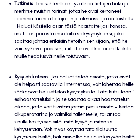
Tutkimus
. Tee suhteellisen syvällinen tietojen haku ja
merkitse muistiin tarinat, jotka he ovat kertoneet
aiemmin tai mitä tietoja on jo olemassa ja on toistettu
. Haluat käsitellä osan tästä haastattelijasi kanssa,
mutta on parasta muotoilla se kysymykseksi, joka
saattaa johtaa erilaisiin tietoihin sen sijaan, että he
vain sylkevät pois sen, mitä he ovat kertoneet kaikille
muille tiedotusvälineille toistuvasti.
Kysy etukäteen
. Jos haluat tietää asioita, jotka eivät
ole helposti saatavilla Internetissä, voit lähettää heille
sähköpostitse luettelon kysymyksistä. Tätä kutsutaan ”
esihaastatteluksi ”, ja se säästää aikaa haastattelun
aikana, jotta voit tiivistää joitain perusasioita – kertoa
alkuperätarina jo valmiiksi tallenteelle, tai antaa
sinulle käsityksen siitä, mitä kysyä ja miten se
kehystetään. Voit myös käyttää tätä tilaisuutta
kysyäksesi heiltä, haluaisivatko he sinun kysyvän heiltä