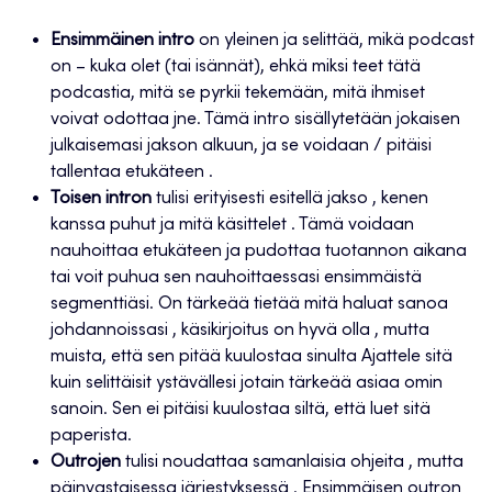
Ensimmäinen intro
on yleinen ja selittää, mikä podcast
on – kuka olet (tai isännät), ehkä miksi teet tätä
podcastia, mitä se pyrkii tekemään, mitä ihmiset
voivat odottaa jne. Tämä intro sisällytetään jokaisen
julkaisemasi jakson alkuun, ja se voidaan / pitäisi
tallentaa etukäteen .
Toisen intron
tulisi erityisesti esitellä jakso , kenen
kanssa puhut ja mitä käsittelet . Tämä voidaan
nauhoittaa etukäteen ja pudottaa tuotannon aikana
tai voit puhua sen nauhoittaessasi ensimmäistä
segmenttiäsi. On tärkeää tietää mitä haluat sanoa
johdannoissasi , käsikirjoitus on hyvä olla , mutta
muista, että sen pitää kuulostaa sinulta Ajattele sitä
kuin selittäisit ystävällesi jotain tärkeää asiaa omin
sanoin. Sen ei pitäisi kuulostaa siltä, että luet sitä
paperista.
Outrojen
tulisi noudattaa samanlaisia ohjeita , mutta
päinvastaisessa järjestyksessä . Ensimmäisen outron