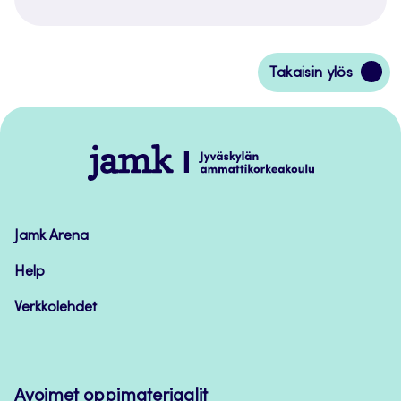
Siirry
Takaisin ylös
takaisin
sivun
alkuun
Jamk
–
Avoimet
oppimateriaalit
Jamk Arena
Help
Verkkolehdet
Avoimet oppimateriaalit