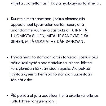
vihjeillä , äänettömästi , käytä nyökkäyksiä tai ilmeitä .
Kuuntele mitä sanotaan. Joskus olemme niin
uppoutuneet kysymysten esittämiseen, että
unohdamme kuunnella vastauksia . KIINNITÄ
HUOMIOTA SIIHEN, MITÄ HE SANOVAT, EIKÄ
SIIHEN, MITÄ ODOTAT HEIDÄN SANOVAN .
Pyydä heitä toistamaan jotain tärkeää . Joskus joku
häiriö keskeyttää haastattelun tai aiheesi lähtee
rönsyilemään tärkeän idean sijasta. Älä pelkää
pyytää kyseistä henkilöä toistamaan uudestaan
tärkeät asiat.
Älä pelkää ohjata uudelleen heitä oikeille raiteille jos
juttu lähtee rönsyilemään .