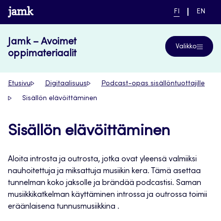
Siirry
www.jamk.fi
NYKYINEN
VAIHDA
FI
EN
suoraan
KIELI,
KIELTÄ,
SUOMI
ENGLIS
sisältöön
Jamk – Avoimet
Valikko
oppimateriaalit
Etusivu
Digitaalisuus
Podcast-opas sisällöntuottajille
Sisällön elävöittäminen
Sisällön elävöittäminen
Aloita introsta ja outrosta, jotka ovat yleensä valmiiksi
nauhoitettuja ja miksattuja musiikin kera. Tämä asettaa
tunnelman koko jaksolle ja brändää podcastisi. Saman
musiikkikatkelman käyttäminen introssa ja outrossa toimii
eräänlaisena tunnusmusiikkina .