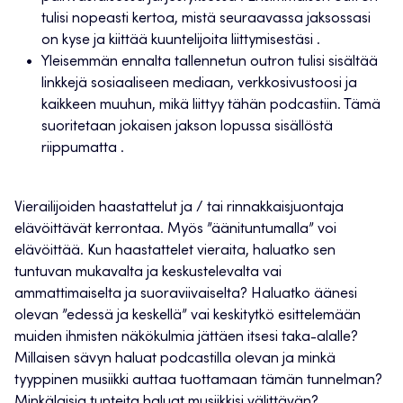
tulisi nopeasti kertoa, mistä seuraavassa jaksossasi
on kyse ja kiittää kuuntelijoita liittymisestäsi .
Yleisemmän ennalta tallennetun outron tulisi sisältää
linkkejä sosiaaliseen mediaan, verkkosivustoosi ja
kaikkeen muuhun, mikä liittyy tähän podcastiin. Tämä
suoritetaan jokaisen jakson lopussa sisällöstä
riippumatta .
Vierailijoiden haastattelut ja / tai rinnakkaisjuontaja
elävöittävät kerrontaa. Myös ”äänituntumalla” voi
elävöittää. Kun haastattelet vieraita, haluatko sen
tuntuvan mukavalta ja keskustelevalta vai
ammattimaiselta ja suoraviivaiselta? Haluatko äänesi
olevan ”edessä ja keskellä” vai keskitytkö esittelemään
muiden ihmisten näkökulmia jättäen itsesi taka-alalle?
Millaisen sävyn haluat podcastilla olevan ja minkä
tyyppinen musiikki auttaa tuottamaan tämän tunnelman?
Minkälaisia tunteita haluat musiikkisi välittävän?