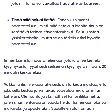
jotain – tämä voi vaikuttaa haastattelusi kaareen.
Tiedä mitä haluat tietää
. Ennen kuin menet
haastatteluun , mieti, mitä tietoja ja ideoita sinun on
kerättävä tarinasi täydentämiseksi . Se kuulostaa
yksinkertaiselta , mutta se on tärkein askel hyvään
haastatteluun .
Ennen kuin istut haastattelemaan jotakuta tee luettelo
kysymyksistä, tyypillisesti seitsemän kysymystä riittää n. 20
minuutin keskusteluun.
Vaikka tuntisit vieraasi läheisesti, on tärkeää muistaa, että
jokaisella kestää jonkin aikaa sopeutua mikrofoniin tai
laitteisiin. Olet isäntä ja siksi hallitset taltiointitilannetta,
joten sinun tehtäväsi on saada heidät tuntemaan olonsa
mukavaksi ja opastetuksi . Suosittelen aloittamaan