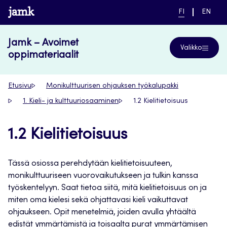
Siirry
www.jamk.fi
NYKYINEN
VAIHDA
FI
EN
suoraan
KIELI,
KIELTÄ,
SUOMI
ENGLIS
sisältöön
Jamk – Avoimet
Valikko
oppimateriaalit
Etusivu
Monikulttuurisen ohjauksen työkalupakki
1. Kieli- ja kulttuuriosaaminen
1.2 Kielitietoisuus
1.2 Kielitietoisuus
Tässä osiossa perehdytään kielitietoisuuteen,
monikulttuuriseen vuorovaikutukseen ja tulkin kanssa
työskentelyyn. Saat tietoa siitä, mitä kielitietoisuus on ja
miten oma kielesi sekä ohjattavasi kieli vaikuttavat
ohjaukseen. Opit menetelmiä, joiden avulla yhtäältä
edistät ymmärtämistä ja toisaalta purat ymmärtämisen