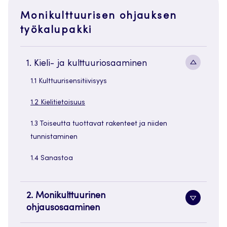
Monikulttuurisen ohjauksen
työkalupakki
Alavaliko
1. Kieli- ja kulttuuriosaaminen
painike
1.1 Kulttuurisensitiivisyys
1.2 Kielitietoisuus
1.3 Toiseutta tuottavat rakenteet ja niiden
tunnistaminen
1.4 Sanastoa
2. Monikulttuurinen
Alavaliko
ohjausosaaminen
painike