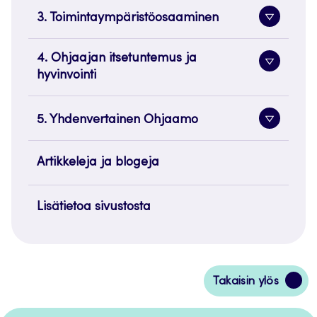
3. Toimintaympäristöosaaminen
Alavaliko
painike
4. Ohjaajan itsetuntemus ja
Alavaliko
hyvinvointi
painike
5. Yhdenvertainen Ohjaamo
Alavaliko
painike
Artikkeleja ja blogeja
Lisätietoa sivustosta
Siirry
Takaisin ylös
takaisin
sivun