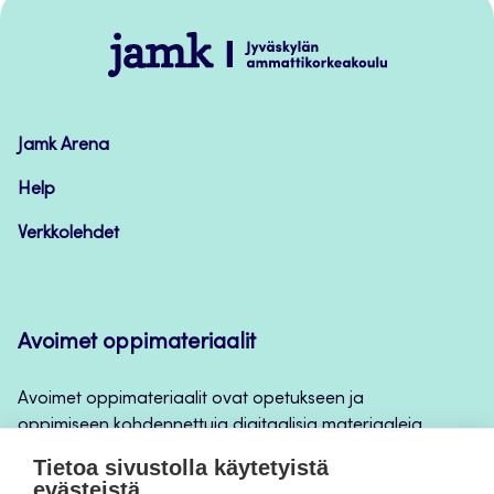
alkuun
Jamk
–
Avoimet
oppimateriaalit
Jamk Arena
Help
Verkkolehdet
Avoimet oppimateriaalit
Avoimet oppimateriaalit ovat opetukseen ja
oppimiseen kohdennettuja digitaalisia materiaaleja,
joita voidaan käyttää mm. Jamkin
Tietoa sivustolla käytetyistä
opintojaksototeutuksilla, jatkuvan oppimisen ja
evästeistä