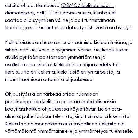
esteitä ohjaustilanteessa (
OSMO2-kielitietoisuus -
diamateriaali, pdf
). Tulet tietoiseksi siitä, kuinka kieli
saattaa olla syrjimisen väline ja opit tunnistamaan
tilanteet, joissa kielitietoisesti lähestymistavasta on hyötyä.
Kielitietoisuus on huomion suuntaamista kieleen ilmiönä, ja
siihen, että kieli voi olla syrjimisen väline. Kielitietoisuuden
avulla pyritään poistamaan ymmärtämisen ja
osallistumisen esteitä. Kielitietoinen ohjaus edellyttää
tietoisuutta eri kieliestä, kielellisistä erityistarpeista, ja
niiden huomioon ottamista ohjauksessa.
Ohjaustyössä on tärkeää ottaa huomioon
puhekumppanin kielitaito ja antaa mahdollisuuksia
käöyttää kaikkia ohjauksessa käytettävän kielen osa-
alueita: puhetta, kuuntelemista, kirjoittamista ja lukemista.
Kielitaitoa on monenlaista eikä täydellinen kielitaito ole
välttämätöntä ymmärtämiselle ja ymmärretyksi tulemiselle.