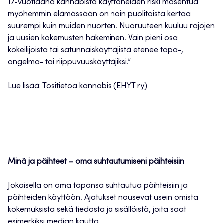
17-vuotiaana kannabista käyttäneiden riski masentua
myöhemmin elämässään on noin puolitoista kertaa
suurempi kuin muiden nuorten. Nuoruuteen kuuluu rajojen
ja uusien kokemusten hakeminen. Vain pieni osa
kokeilijoista tai satunnaiskäyttäjistä etenee tapa-,
ongelma- tai riippuvuuskäyttäjiksi.”
Lue lisää: Tositietoa kannabis (EHYT ry)
Minä ja päihteet – oma suhtautumiseni päihteisiin
Jokaisella on oma tapansa suhtautua päihteisiin ja
päihteiden käyttöön. Ajatukset nousevat usein omista
kokemuksista sekä tiedosta ja sisällöistä, joita saat
esimerkiksi median kautta.