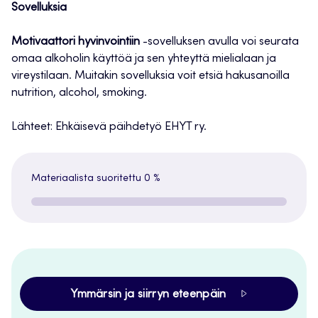
Sovelluksia
Motivaattori hyvinvointiin
-sovelluksen avulla voi seurata
omaa alkoholin käyttöä ja sen yhteyttä mielialaan ja
vireystilaan. Muitakin sovelluksia voit etsiä hakusanoilla
nutrition, alcohol, smoking.
Lähteet: Ehkäisevä päihdetyö EHYT ry.
Materiaalista suoritettu
0 %
Ymmärsin ja siirryn eteenpäin