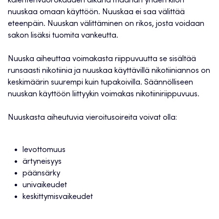
kalenterivuorokauden aikana maahan yhden kilon
nuuskaa omaan käyttöön. Nuuskaa ei saa välittää
eteenpäin. Nuuskan välittäminen on rikos, josta voidaan
sakon lisäksi tuomita vankeutta.
Nuuska aiheuttaa voimakasta riippuvuutta se sisältää
runsaasti nikotiinia ja nuuskaa käyttävillä nikotiiniannos on
keskimäärin suurempi kuin tupakoivilla. Säännölliseen
nuuskan käyttöön liittyykin voimakas nikotiiniriippuvuus.
Nuuskasta aiheutuvia vieroitusoireita voivat olla:
levottomuus
ärtyneisyys
päänsärky
univaikeudet
keskittymisvaikeudet