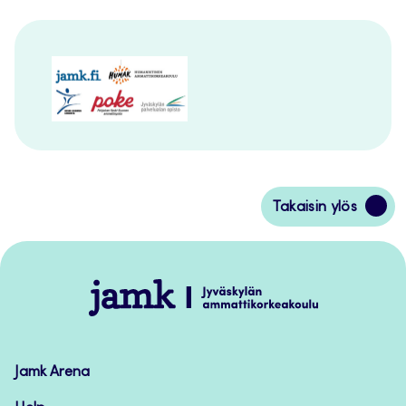
Siirry
Takaisin ylös
takaisin
sivun
alkuun
Jamk
–
Avoimet
oppimateriaalit
Jamk Arena