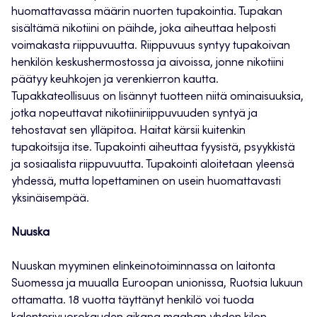
huomattavassa määrin nuorten tupakointia. Tupakan
sisältämä nikotiini on päihde, joka aiheuttaa helposti
voimakasta riippuvuutta. Riippuvuus syntyy tupakoivan
henkilön keskushermostossa ja aivoissa, jonne nikotiini
päätyy keuhkojen ja verenkierron kautta.
Tupakkateollisuus on lisännyt tuotteen niitä ominaisuuksia,
jotka nopeuttavat nikotiiniriippuvuuden syntyä ja
tehostavat sen ylläpitoa. Haitat kärsii kuitenkin
tupakoitsija itse. Tupakointi aiheuttaa fyysistä, psyykkistä
ja sosiaalista riippuvuutta. Tupakointi aloitetaan yleensä
yhdessä, mutta lopettaminen on usein huomattavasti
yksinäisempää.
Nuuska
Nuuskan myyminen elinkeinotoiminnassa on laitonta
Suomessa ja muualla Euroopan unionissa, Ruotsia lukuun
ottamatta. 18 vuotta täyttänyt henkilö voi tuoda