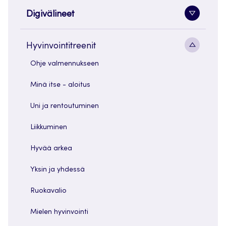
Digivälineet
Alavaliko
painike
Alavaliko
Hyvinvointitreenit
painike
Ohje valmennukseen
Minä itse - aloitus
Uni ja rentoutuminen
Liikkuminen
Hyvää arkea
Yksin ja yhdessä
Ruokavalio
Mielen hyvinvointi