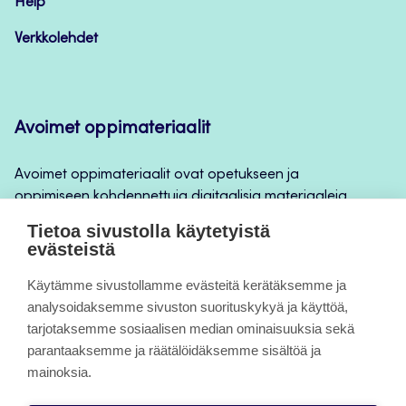
Help
Verkkolehdet
Avoimet oppimateriaalit
Avoimet oppimateriaalit ovat opetukseen ja
oppimiseen kohdennettuja digitaalisia materiaaleja,
joita voidaan käyttää mm. Jamkin
Tietoa sivustolla käytetyistä
opintojaksototeutuksilla, jatkuvan oppimisen ja
evästeistä
itseopiskelun apuna.
Käytämme sivustollamme evästeitä kerätäksemme ja
analysoidaksemme sivuston suorituskykyä ja käyttöä,
Tietoa sivuista
tarjotaksemme sosiaalisen median ominaisuuksia sekä
parantaaksemme ja räätälöidäksemme sisältöä ja
Evästeet
mainoksia.
Saavutettavuusseloste