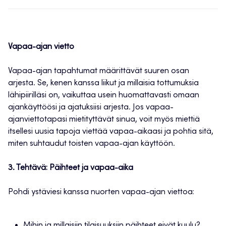
Vapaa-ajan vietto
Vapaa-ajan tapahtumat määrittävät suuren osan
arjesta. Se, kenen kanssa liikut ja millaisia tottumuksia
lähipiirilläsi on, vaikuttaa usein huomattavasti omaan
ajankäyttöösi ja ajatuksiisi arjesta. Jos vapaa-
ajanviettotapasi mietityttävät sinua, voit myös miettiä
itsellesi uusia tapoja viettää vapaa-aikaasi ja pohtia sitä,
miten suhtaudut toisten vapaa-ajan käyttöön.
3. Tehtävä: Päihteet ja vapaa-aika
Pohdi ystäviesi kanssa nuorten vapaa-ajan viettoa:
Mihin ja millaisiin tilaisuuksiin päihteet eivät kuulu?