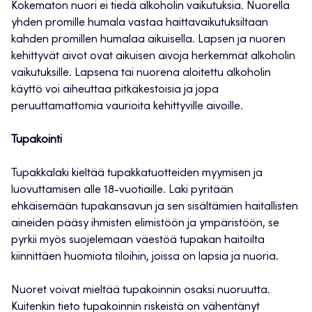
Kokematon nuori ei tiedä alkoholin vaikutuksia. Nuorella
yhden promille humala vastaa haittavaikutuksiltaan
kahden promillen humalaa aikuisella. Lapsen ja nuoren
kehittyvät aivot ovat aikuisen aivoja herkemmät alkoholin
vaikutuksille. Lapsena tai nuorena aloitettu alkoholin
käyttö voi aiheuttaa pitkäkestoisia ja jopa
peruuttamattomia vaurioita kehittyville aivoille.
Tupakointi
Tupakkalaki kieltää tupakkatuotteiden myymisen ja
luovuttamisen alle 18-vuotiaille. Laki pyritään
ehkäisemään tupakansavun ja sen sisältämien haitallisten
aineiden pääsy ihmisten elimistöön ja ympäristöön, se
pyrkii myös suojelemaan väestöä tupakan haitoilta
kiinnittäen huomiota tiloihin, joissa on lapsia ja nuoria.
Nuoret voivat mieltää tupakoinnin osaksi nuoruutta.
Kuitenkin tieto tupakoinnin riskeistä on vähentänyt