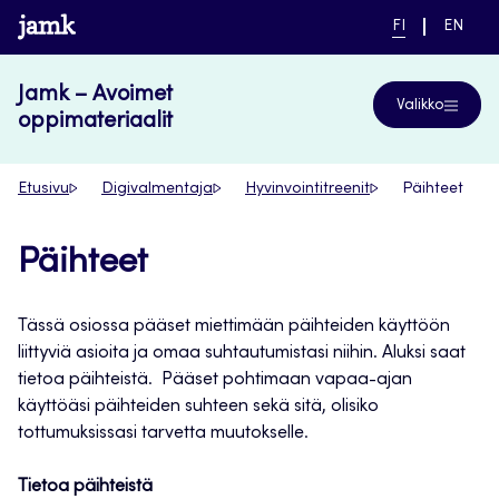
Siirry
www.jamk.fi
NYKYINEN
VAIHDA
FI
EN
suoraan
KIELI,
KIELTÄ,
SUOMI
ENGLIS
sisältöön
Jamk – Avoimet
Valikko
oppimateriaalit
Etusivu
Digivalmentaja
Hyvinvointitreenit
Päihteet
Päihteet
Tässä osiossa pääset miettimään päihteiden käyttöön
liittyviä asioita ja omaa suhtautumistasi niihin. Aluksi saat
tietoa päihteistä. Pääset pohtimaan vapaa-ajan
käyttöäsi päihteiden suhteen sekä sitä, olisiko
tottumuksissasi tarvetta muutokselle.
Tietoa päihteistä