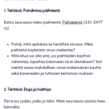
1. Tehtävä: Pohdintaa päihteistä
Katso seuraava video päihteistä:
Päihdeilmiö
(3:51, EHYT
ry)
Pohdi, mitä ajatuksia se herättää sinussa. Miksi
päihteitä käytetään sinun mielestäsi?
Mitä etua voi olla siitä, jos päihteiden käyttöä
vähentää, lopettaa kokonaan tai ei aloitakaan? Voit
miettiä asiaa mahdollisen oman kokemuksen kautta
sekä kavereiden ja tuttavien kertoman mukaan.
2. Tehtävä: Etuja ja haittoja
Piirrä iso sydän, pallo ja tähti. Mieti seuraavia asioita itsesi
kannalta: