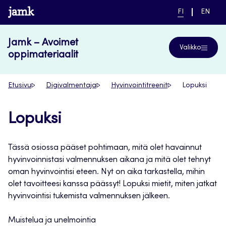
Siirry
www.jamk.fi
NYKYINEN
VAIHDA
FI
EN
suoraan
KIELI,
KIELTÄ,
SUOMI
ENGLIS
sisältöön
Jamk – Avoimet
Valikko
oppimateriaalit
Etusivu
Digivalmentaja
Hyvinvointitreenit
Lopuksi
Lopuksi
Tässä osiossa pääset pohtimaan, mitä olet havainnut
hyvinvoinnistasi valmennuksen aikana ja mitä olet tehnyt
oman hyvinvointisi eteen. Nyt on aika tarkastella, mihin
olet tavoitteesi kanssa päässyt! Lopuksi mietit, miten jatkat
hyvinvointisi tukemista valmennuksen jälkeen.
Muistelua ja unelmointia