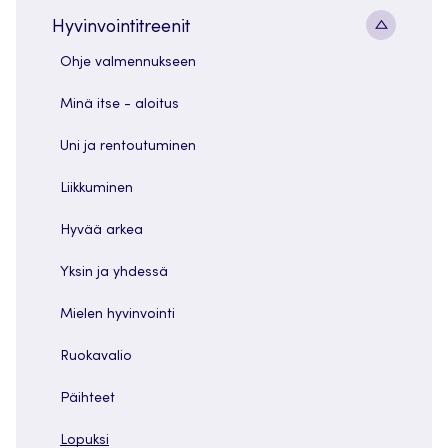
Alavaliko
Hyvinvointitreenit
painike
Ohje valmennukseen
Minä itse - aloitus
Uni ja rentoutuminen
Liikkuminen
Hyvää arkea
Yksin ja yhdessä
Mielen hyvinvointi
Ruokavalio
Päihteet
Lopuksi