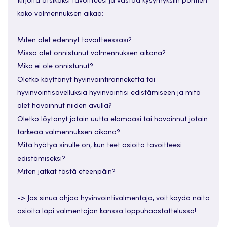
Kirjoita otsikoksi tavoitteesi ja vastaa kysymyksiin pohtien
koko valmennuksen aikaa:
Miten olet edennyt tavoitteessasi?
Missä olet onnistunut valmennuksen aikana?
Mikä ei ole onnistunut?
Oletko käyttänyt hyvinvointiranneketta tai
hyvinvointisovelluksia hyvinvointisi edistämiseen ja mitä
olet havainnut niiden avulla?
Oletko löytänyt jotain uutta elämääsi tai havainnut jotain
tärkeää valmennuksen aikana?
Mitä hyötyä sinulle on, kun teet asioita tavoitteesi
edistämiseksi?
Miten jatkat tästä eteenpäin?
-> Jos sinua ohjaa hyvinvointivalmentaja, voit käydä näitä
asioita läpi valmentajan kanssa loppuhaastattelussa!