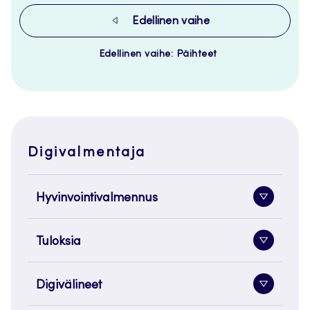
Edellinen vaihe
Edellinen vaihe: Päihteet
Digivalmentaja
Hyvinvointivalmennus
Alavaliko
painike
Tuloksia
Alavaliko
painike
Digivälineet
Alavaliko
painike