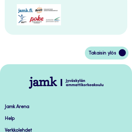
Siirry
Takaisin ylös
takaisin
sivun
alkuun
Jamk
–
Avoimet
oppimateriaalit
Jamk Arena
Help
Verkkolehdet