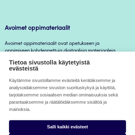
Avoimet oppimateriaalit
Avoimet oppimateriaalit ovat opetukseen ja
oppimiseen kohdennettuja digitaalisia materiaaleja,
joita voidaan käyttää mm. Jamkin
Tietoa sivustolla käytetyistä
opintojaksototeutuksilla, jatkuvan oppimisen ja
evästeistä
itseopiskelun apuna.
Käytämme sivustollamme evästeitä kerätäksemme ja
analysoidaksemme sivuston suorituskykyä ja käyttöä,
Tietoa sivuista
tarjotaksemme sosiaalisen median ominaisuuksia sekä
parantaaksemme ja räätälöidäksemme sisältöä ja
Evästeet
mainoksia.
Saavutettavuusseloste
Salli kaikki evästeet
Tietosuojaseloste