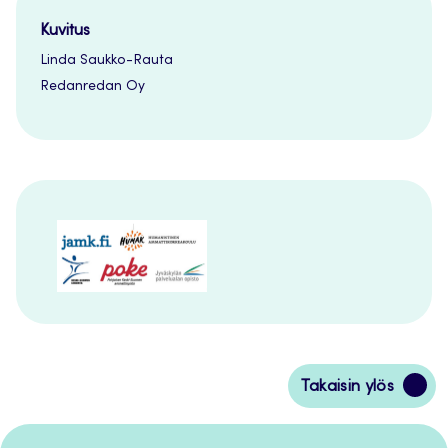
Kuvitus
Linda Saukko-Rauta
Redanredan Oy
Siirry
Takaisin ylös
takaisin
sivun