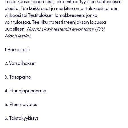
Tässä kuusiosainen testi, joka mittaa fyysisen kuntosi osa-
alueita. Tee kaikki osat ja merkitse omat tuloksesi talteen
vihkoosi tai Testitulokset-lomakkeeseen
,
jonka
voit tulostaa. Tee liikuntatesti treenijakson lopussa
uudelleen!
Huom! Linkit testeihin eivät toimi (JYU
Moniviestin).
1.Porrastesti
2. Vatsalihakset
3. Tasapaino
4. Etunojapunnerrus
5. Eteentaivutus
6. Toistokyykistys