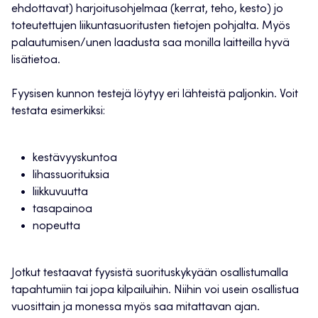
ehdottavat) harjoitusohjelmaa (kerrat, teho, kesto) jo
toteutettujen liikuntasuoritusten tietojen pohjalta. Myös
palautumisen/unen laadusta saa monilla laitteilla hyvä
lisätietoa.
Fyysisen kunnon testejä löytyy eri lähteistä paljonkin. Voit
testata esimerkiksi:
kestävyyskuntoa
lihassuorituksia
liikkuvuutta
tasapainoa
nopeutta
Jotkut testaavat fyysistä suorituskykyään osallistumalla
tapahtumiin tai jopa kilpailuihin. Niihin voi usein osallistua
vuosittain ja monessa myös saa mitattavan ajan.