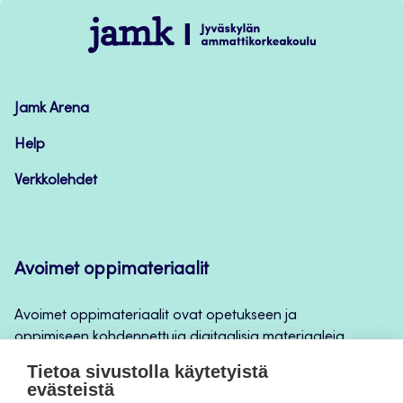
alkuun
Jamk
–
Avoimet
oppimateriaalit
Jamk Arena
Help
Verkkolehdet
Avoimet oppimateriaalit
Avoimet oppimateriaalit ovat opetukseen ja
oppimiseen kohdennettuja digitaalisia materiaaleja,
joita voidaan käyttää mm. Jamkin
Tietoa sivustolla käytetyistä
opintojaksototeutuksilla, jatkuvan oppimisen ja
evästeistä
itseopiskelun apuna.