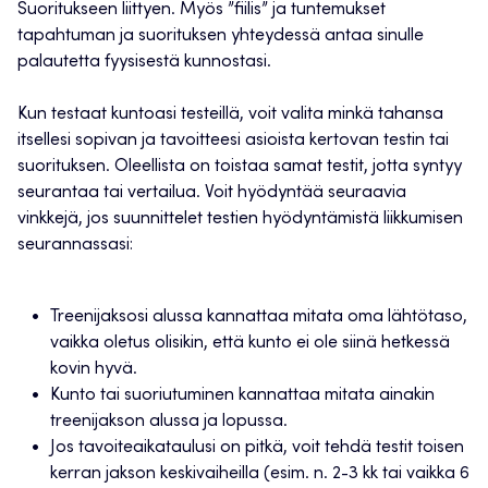
Suoritukseen liittyen. Myös ”fiilis” ja tuntemukset
tapahtuman ja suorituksen yhteydessä antaa sinulle
palautetta fyysisestä kunnostasi.
Kun testaat kuntoasi testeillä, voit valita minkä tahansa
itsellesi sopivan ja tavoitteesi asioista kertovan testin tai
suorituksen. Oleellista on toistaa samat testit, jotta syntyy
seurantaa tai vertailua. Voit hyödyntää seuraavia
vinkkejä, jos suunnittelet testien hyödyntämistä liikkumisen
seurannassasi:
Treenijaksosi alussa kannattaa mitata oma lähtötaso,
vaikka oletus olisikin, että kunto ei ole siinä hetkessä
kovin hyvä.
Kunto tai suoriutuminen kannattaa mitata ainakin
treenijakson alussa ja lopussa.
Jos tavoiteaikataulusi on pitkä, voit tehdä testit toisen
kerran jakson keskivaiheilla (esim. n. 2-3 kk tai vaikka 6