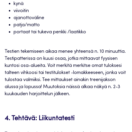
kynä
viivoitin
ajanottoväline
patja/matto
portaat tai tukeva penkki /laatikko
Testien tekemiseen aikaa menee yhteensä n. 10 minuuttia.
Testipatterissa on kuusi osaa, jotka mittaavat fyysisen
kuntosi osa-alueita. Voit merkitä merkitse omat tuloksesi
talteen vihkoosi tai testitulokset -lomakkeeseen, jonka voit
tulostaa valmiiksi. Tee mittaukset ainakin treenijakson
alussa ja lopussa! Muutoksia näissä alkaa näkyä n. 2-3
kuukauden harjoittelun jälkeen.
4. Tehtävä: Liikuntatesti