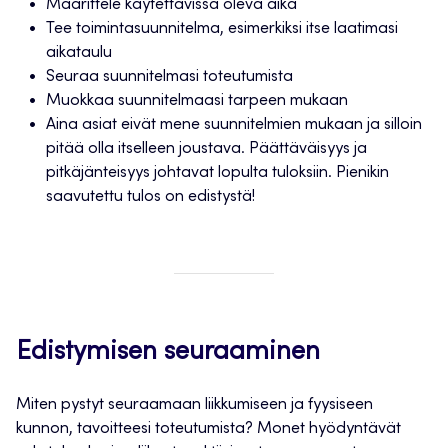
Määrittele käytettävissä oleva aika
Tee toimintasuunnitelma, esimerkiksi itse laatimasi
aikataulu
Seuraa suunnitelmasi toteutumista
Muokkaa suunnitelmaasi tarpeen mukaan
Aina asiat eivät mene suunnitelmien mukaan ja silloin
pitää olla itselleen joustava. Päättäväisyys ja
pitkäjänteisyys johtavat lopulta tuloksiin. Pienikin
saavutettu tulos on edistystä!
Edistymisen seuraaminen
Miten pystyt seuraamaan liikkumiseen ja fyysiseen
kunnon, tavoitteesi toteutumista? Monet hyödyntävät