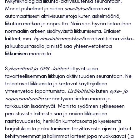
nykyteknologiaa liikunta-aktiivisuutensa seurantaan.
Monet puhelimet ja niiden
sovellukset
keräävät
automaattisesti aktiivisuustietoja kuten askelmääriä,
liikuttua matkaa ja nopeutta. Näin saa hyvää tietoa ihan
normaaliin arkeen sisältyvästä liikkumisesta. Erilaiset
laitteet, mm.
hyvinvointirannekkeet
keräävät tietoa viikko-
ja kuukausitasolla ja niistä saa yhteenvetotietoa
liikkumisen määrästä.
S
ykemittarit ja GPS -laitteet
liittyvät usein
tavoitteellisemman liikkujan aktiivisuuden seurantaan. Ne
tallentavat liikkumista ja kertovat käyttäjälleen
yhteenvetoa tapahtumista.
Lisälaitteilla
kuten
syke- ja
nopeusantureilla
kerääntyvän tiedon määrä ja
tarkkuuskin lisääntyvät. Monista sydämen sykkeeseen
perustuvista laitteista saa jo arvion liikkumisen
rasittavuudesta, henkilön kuntotasosta ja kyseisestä
harjoituksesta palautumiseen tarvittavasta ajasta. Jotkut
kehittyneemmät ja kalliimmat laitteet jopa muokkaavat (ja