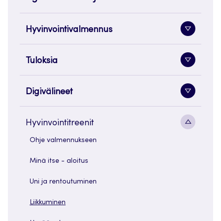
Hyvinvointivalmennus
Alavaliko
painike
Tuloksia
Alavaliko
painike
Digivälineet
Alavaliko
painike
Alavaliko
Hyvinvointitreenit
painike
Ohje valmennukseen
Minä itse - aloitus
Uni ja rentoutuminen
Liikkuminen