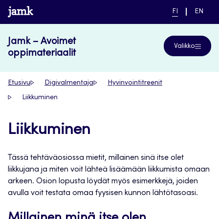
Siirry
www.jamk.fi
NYKYINEN
VAIHDA
FI
EN
suoraan
KIELI,
KIELTÄ,
SUOMI
ENGLIS
sisältöön
Jamk – Avoimet
Valikko
oppimateriaalit
Etusivu
Digivalmentaja
Hyvinvointitreenit
Liikkuminen
Liikkuminen
Tässä tehtäväosiossa mietit, millainen sinä itse olet
liikkujana ja miten voit lähteä lisäämään liikkumista omaan
arkeen. Osion lopusta löydät myös esimerkkejä, joiden
avulla voit testata omaa fyysisen kunnon lähtötasoasi.
Millainen minä itse olen