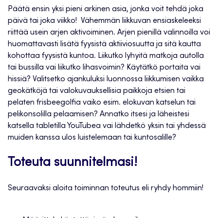
Päätä ensin yksi pieni arkinen asia, jonka voit tehdä joka
päivä tai joka viikko! Vähemmän liikkuvan ensiaskeleeksi
riittää usein arjen aktivoiminen. Arjen pienillä valinnoilla voi
huomattavasti lisätä fyysistä aktiiviosuutta ja sitä kautta
kohottaa fyysistä kuntoa. Liikutko lyhyitä matkoja autolla
tai bussilla vai liikutko lihasvoimin? Käytätkö portaita vai
hissiä? Valitsetko ajankuluksi luonnossa liikkumisen vaikka
geokätköjä tai valokuvauksellisia paikkoja etsien tai
pelaten frisbeegolfia vaiko esim. elokuvan katselun tai
pelikonsolilla pelaamisen? Annatko itsesi ja läheistesi
katsella tabletilla YouTubea vai lähdetkö yksin tai yhdessä
muiden kanssa ulos luistelemaan tai kuntosalille?
Toteuta suunnitelmasi!
Seuraavaksi aloita toiminnan toteutus eli ryhdy hommiin!