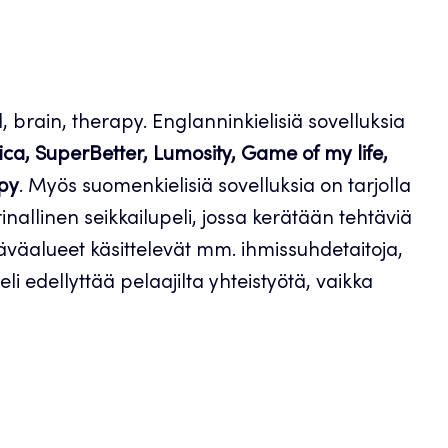
, brain, therapy. Englanninkielisiä sovelluksia
ica, SuperBetter, Lumosity, Game of my life,
apy
. Myös suomenkielisiä sovelluksia on tarjolla
inallinen seikkailupeli, jossa kerätään tehtäviä
äväalueet käsittelevät mm. ihmissuhdetaitoja,
li edellyttää pelaajilta yhteistyötä, vaikka