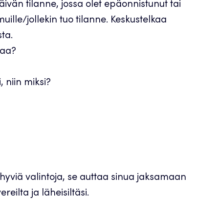
äivän tilanne, jossa olet epäonnistunut tai
uille/jollekin tuo tilanne. Keskustelkaa
ta.
taa?
 niin miksi?
 hyviä valintoja, se auttaa sinua jaksamaan
eilta ja läheisiltäsi.