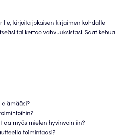
lle, kirjoita jokaisen kirjaimen kohdalle
tseäsi tai kertoo vahvuuksistasi. Saat kehua
a elämääsi?
toimintoihin?
uttaa myös mielen hyvinvointiin?
autteella toimintaasi?