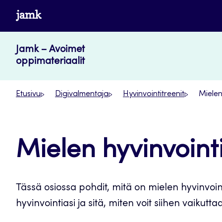
Siirry
www.jamk.fi
suoraan
sisältöön
Jamk – Avoimet
oppimateriaalit
Etusivu
Digivalmentaja
Hyvinvointitreenit
Mielen
Mielen hyvinvoint
Tässä osiossa pohdit, mitä on mielen hyvinvoi
hyvinvointiasi ja sitä, miten voit siihen vaikuttaa