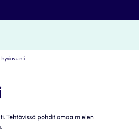
 hyvinvointi
i
nti. Tehtävissä pohdit omaa mielen
.