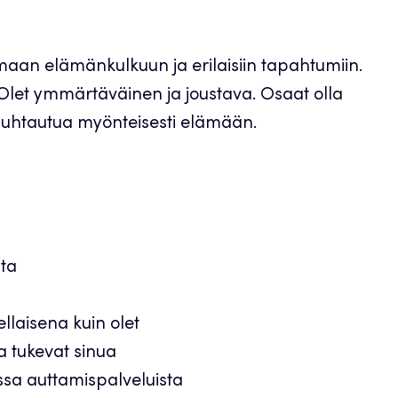
umaan elämänkulkuun ja erilaisiin tapahtumiin.
. Olet ymmärtäväinen ja joustava. Osaat olla
t suhtautua myönteisesti elämään.
sta
ellaisena kuin olet
ka tukevat sinua
ssa auttamispalveluista