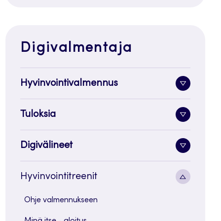
Digivalmentaja
Hyvinvointivalmennus
Alavalik
painike
Tuloksia
Alavalik
painike
Digivälineet
Alavalik
painike
Alavalik
Hyvinvointitreenit
painike
Ohje valmennukseen
Minä itse - aloitus