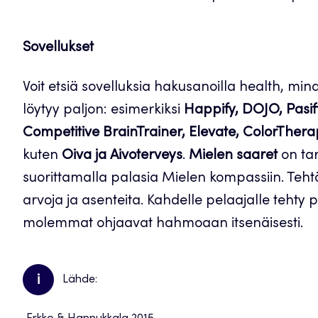
Sovellukset
Voit etsiä sovelluksia hakusanoilla health, mind
löytyy paljon: esimerkiksi
Happify, DOJO, Pasif
Competitive BrainTrainer, Elevate, ColorTher
kuten
Oiva ja Aivoterveys
.
Mielen saaret
on tar
suorittamalla palasia Mielen kompassiin. Teht
arvoja ja asenteita. Kahdelle pelaajalle tehty pe
molemmat ohjaavat hahmoaan itsenäisesti.
i
Lähde: