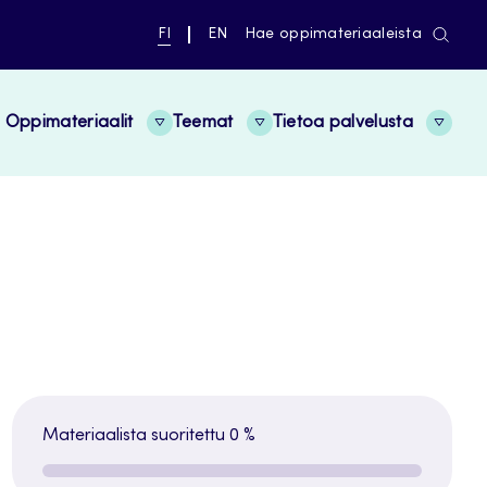
NYKYINEN
VAIHDA
FI
EN
Hae oppimateriaaleista
KIELI,
KIELTÄ,
SUOMI
ENGLISH
Oppimateriaalit
Teemat
Tietoa palvelusta
Materiaalista suoritettu
0 %