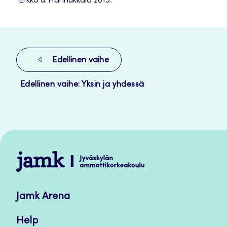
Erkko & Hannukkala 2015.
Edellinen vaihe
Edellinen vaihe: Yksin ja yhdessä
Jamk
–
Avoimet
Jamk Arena
oppimateriaalit
Help