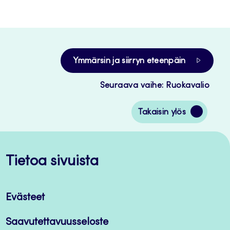
Ymmärsin ja siirryn eteenpäin
Seuraava vaihe: Ruokavalio
Siirry
Takaisin ylös
takaisin
sivun
alkuun
Tietoa sivuista
Evästeet
Saavutettavuusseloste