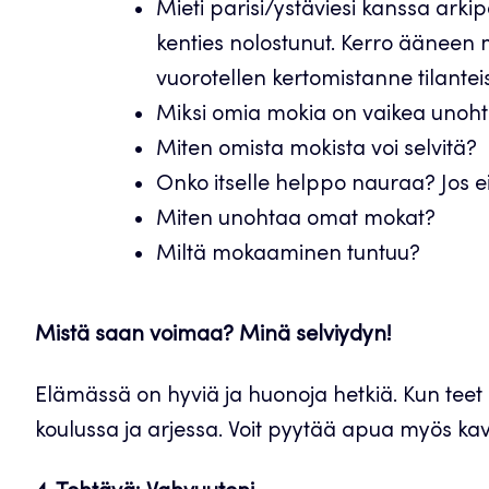
Mieti parisi/ystäviesi kanssa arkip
kenties nolostunut. Kerro ääneen m
vuorotellen kertomistanne tilanteis
Miksi omia mokia on vaikea unoh
Miten omista mokista voi selvitä?
Onko itselle helppo nauraa? Jos ei,
Miten unohtaa omat mokat?
Miltä mokaaminen tuntuu?
Mistä saan voimaa? Minä selviydyn!
Elämässä on hyviä ja huonoja hetkiä. Kun teet
koulussa ja arjessa. Voit pyytää apua myös kaver