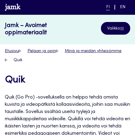
Siirry
www.jamk.fi
NYKYINEN
VAIHDA
FI
EN
suoraan
KIELI,
KIELTÄ,
SUOMI
ENGLIS
sisältöön
Jamk – Avoimet
Valikko
oppimateriaalit
Etusivu
Pelaan ja opin
Minä ja meidän yhteisömme
Quik
Quik
Quik (Go Pro) -sovelluksella on helppo tehdä omista
kuvista ja videopätkistä kollaasivideoita, joihin saa musiikin
taustalle. Sovellus sisältää useita tyylejä ja
musiikkikappaleitaa videoille. Quikillä voi tehdä videoita eri
ikäisten lasten ja nuorten kanssa, ja videoita voi tehdä
esimerkiksi pedagogiseen dokumentointiin. Videot voi