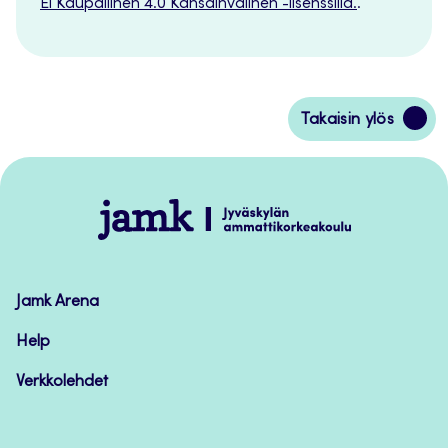
Ei Kaupallinen 4.0 Kansainvälinen -lisenssillä.
.
Siirry
Takaisin ylös
takaisin
sivun
alkuun
Jamk
–
Avoimet
oppimateriaalit
Jamk Arena
Help
Verkkolehdet