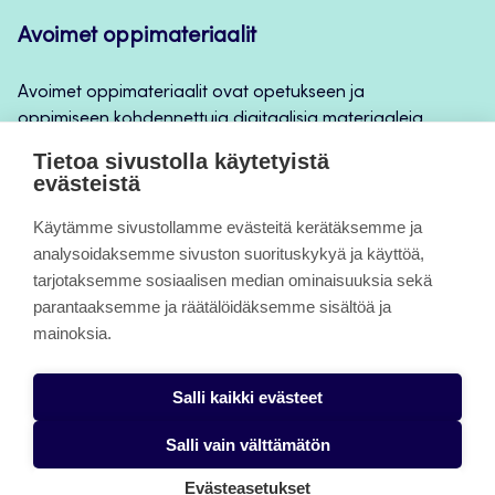
Avoimet oppimateriaalit
Avoimet oppimateriaalit ovat opetukseen ja
oppimiseen kohdennettuja digitaalisia materiaaleja,
joita voidaan käyttää mm. Jamkin
Tietoa sivustolla käytetyistä
opintojaksototeutuksilla, jatkuvan oppimisen ja
evästeistä
itseopiskelun apuna.
Käytämme sivustollamme evästeitä kerätäksemme ja
analysoidaksemme sivuston suorituskykyä ja käyttöä,
Tietoa sivuista
tarjotaksemme sosiaalisen median ominaisuuksia sekä
parantaaksemme ja räätälöidäksemme sisältöä ja
Evästeet
mainoksia.
Saavutettavuusseloste
Salli kaikki evästeet
Tietosuojaseloste
Salli vain välttämätön
Evästeasetukset