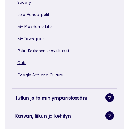
Spoofy
Lola Panda-pelit
My PlayHome Lite
My Town-pelit
Pikku Kakkonen -sovellukset
Quik
Google Arts and Culture
Tutkin ja toimin ympäristössäni
Alavaliko
painike
Kasvan, liikun ja kehityn
Alavaliko
painike