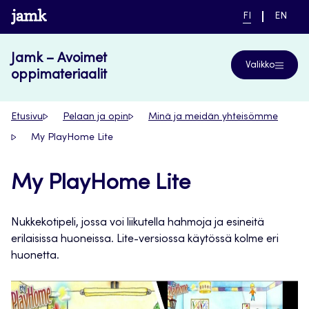
Siirry
www.jamk.fi
NYKYINEN
VAIHDA
FI
EN
suoraan
KIELI,
KIELTÄ,
SUOMI
ENGLIS
sisältöön
Jamk – Avoimet
Valikko
oppimateriaalit
Etusivu
Pelaan ja opin
Minä ja meidän yhteisömme
My PlayHome Lite
My PlayHome Lite
Nukkekotipeli, jossa voi liikutella hahmoja ja esineitä
erilaisissa huoneissa. Lite-versiossa käytössä kolme eri
huonetta.