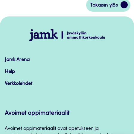
Siirry
Takaisin ylös
takaisin
sivun
alkuun
Jamk
–
Avoimet
oppimateriaalit
Jamk Arena
Help
Verkkolehdet
Avoimet oppimateriaalit
Avoimet oppimateriaalit ovat opetukseen ja