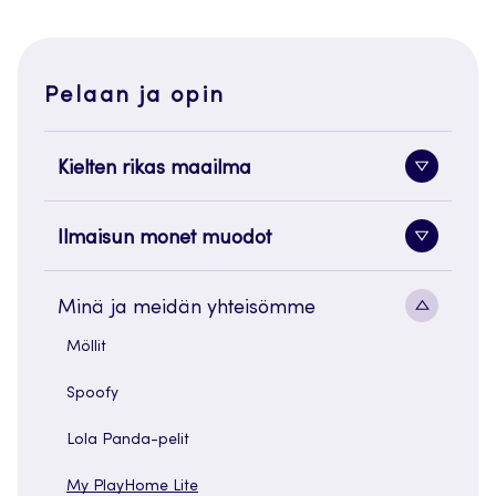
Pelaan ja opin
Kielten rikas maailma
Alavaliko
painike
Ilmaisun monet muodot
Alavaliko
painike
Alavaliko
Minä ja meidän yhteisömme
painike
Möllit
Spoofy
Lola Panda-pelit
My PlayHome Lite