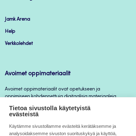
Avoimet
oppimateriaalit
Jamk Arena
Help
Verkkolehdet
Avoimet oppimateriaalit
Avoimet oppimateriaalit ovat opetukseen ja
oppimiseen kohdennettuja digitaalisia materiaaleja,
joita voidaan käyttää mm. Jamkin
Tietoa sivustolla käytetyistä
opintojaksototeutuksilla, jatkuvan oppimisen ja
evästeistä
itseopiskelun apuna.
Käytämme sivustollamme evästeitä kerätäksemme ja
analysoidaksemme sivuston suorituskykyä ja käyttöä,