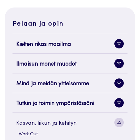
Pelaan ja opin
Kielten rikas maailma
Alavaliko
painike
Ilmaisun monet muodot
Alavaliko
painike
Minä ja meidän yhteisömme
Alavaliko
painike
Tutkin ja toimin ympäristössäni
Alavaliko
painike
Alavaliko
Kasvan, liikun ja kehityn
painike
Work Out