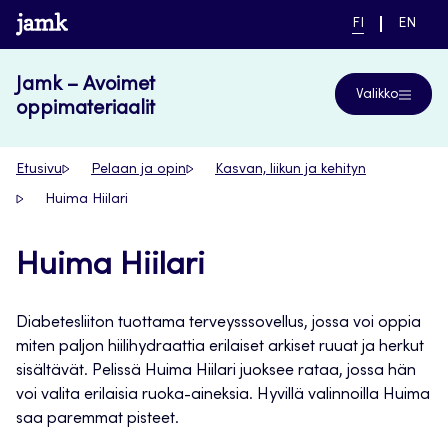
Siirry
www.jamk.fi
NYKYINEN
VAIHDA
FI
EN
suoraan
KIELI,
KIELTÄ,
SUOMI
ENGLIS
sisältöön
Jamk – Avoimet
Valikko
oppimateriaalit
Etusivu
Pelaan ja opin
Kasvan, liikun ja kehityn
Huima Hiilari
Huima Hiilari
Diabetesliiton tuottama terveysssovellus, jossa voi oppia
miten paljon hiilihydraattia erilaiset arkiset ruuat ja herkut
sisältävät. Pelissä Huima Hiilari juoksee rataa, jossa hän
voi valita erilaisia ruoka-aineksia. Hyvillä valinnoilla Huima
saa paremmat pisteet.