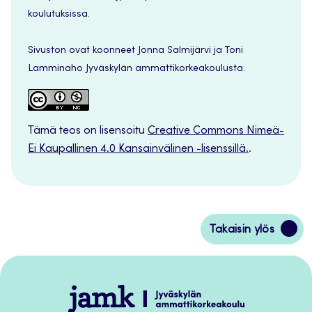
koulutuksissa.
Sivuston ovat koonneet Jonna Salmijärvi ja Toni
Lamminaho Jyväskylän ammattikorkeakoulusta.
Tämä teos on lisensoitu
Creative Commons Nimeä-
Ei Kaupallinen 4.0 Kansainvälinen -lisenssillä.
.
Siirry
Takaisin ylös
takaisin
sivun
alkuun
Jamk
–