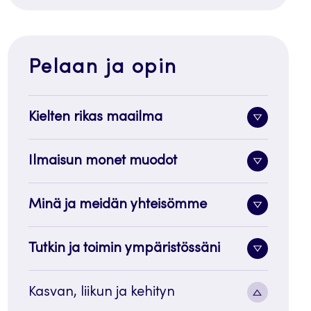
Pelaan ja opin
Kielten rikas maailma
Alavalik
painike
Ilmaisun monet muodot
Alavalik
painike
Minä ja meidän yhteisömme
Alavalik
painike
Tutkin ja toimin ympäristössäni
Alavalik
painike
Alavalik
Kasvan, liikun ja kehityn