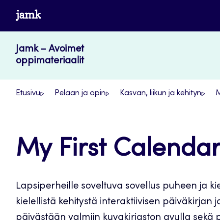
Siirry
www.jamk.fi
suoraan
sisältöön
Jamk – Avoimet
oppimateriaalit
Etusivu
Pelaan ja opin
Kasvan, liikun ja kehityn
M
My First Calenda
Lapsiperheille soveltuva sovellus puheen ja ki
kielellistä kehitystä interaktiivisen päiväkirjan
päivästään valmiin kuvakirjaston avulla sekä p