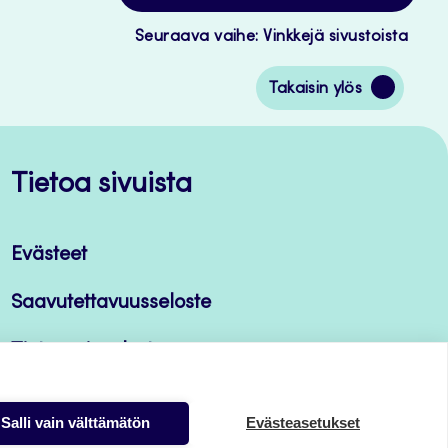
Seuraava vaihe: Vinkkejä sivustoista
Siirry
Takaisin ylös
takaisin
sivun
alkuun
Tietoa sivuista
Evästeet
Saavutettavuusseloste
Tietosuojaseloste
Salli vain välttämätön
Evästeasetukset