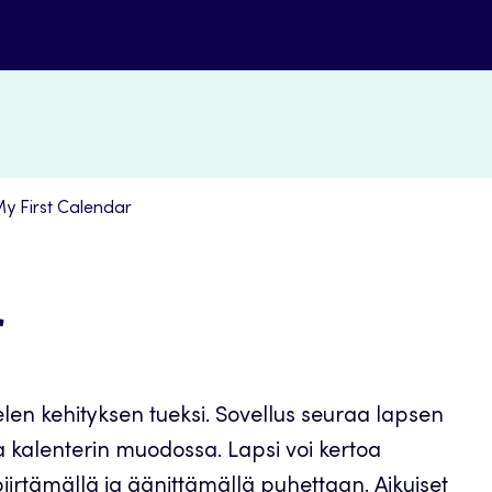
y First Calendar
r
elen kehityksen tueksi. Sovellus seuraa lapsen
 ja kalenterin muodossa. Lapsi voi kertoa
iirtämällä ja äänittämällä puhettaan. Aikuiset