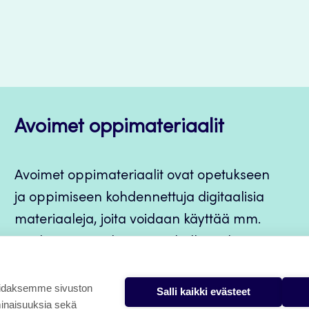
Avoimet oppimateriaalit
Avoimet oppimateriaalit ovat opetukseen
ja oppimiseen kohdennettuja digitaalisia
materiaaleja, joita voidaan käyttää mm.
Jamkin opintojaksototeutuksilla, jatkuvan
oppimisen ja itseopiskelun apuna.
oidaksemme sivuston
Salli kaikki evästeet
minaisuuksia sekä