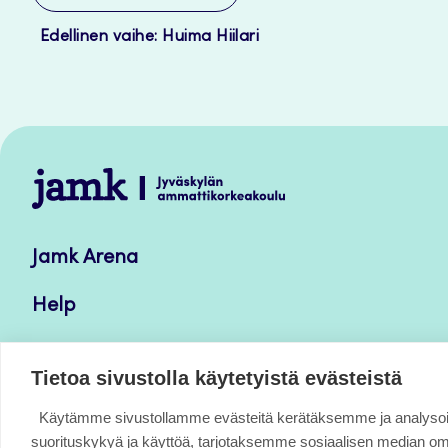
Edellinen vaihe: Huima Hiilari
Jamk
–
Avoimet
Jamk Arena
oppimateriaalit
Help
Verkkolehdet
Tietoa sivustolla käytetyistä evästeistä
Käytämme sivustollamme evästeitä kerätäksemme ja analys
suorituskykyä ja käyttöä, tarjotaksemme sosiaalisen median o