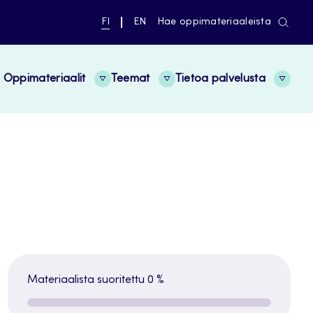
NYKYINEN
VAIHDA
FI
EN
Hae oppimateriaaleista
KIELI,
KIELTÄ,
SUOMI
ENGLISH
Oppimateriaalit
Teemat
Tietoa palvelusta
Materiaalista suoritettu
0 %