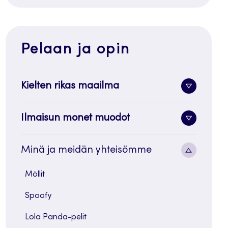
Pelaan ja opin
Kielten rikas maailma
Alavalik
painike
Ilmaisun monet muodot
Alavalik
painike
Alavalik
Minä ja meidän yhteisömme
painike
Möllit
Spoofy
Lola Panda-pelit