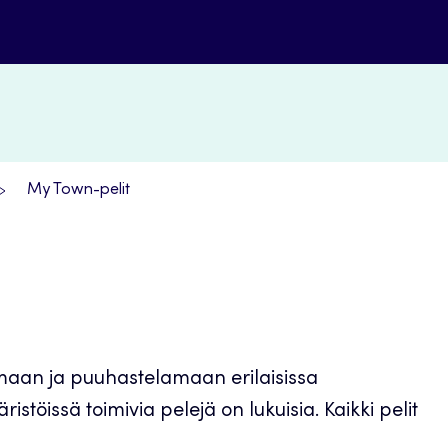
My Town-pelit
kimaan ja puuhastelamaan erilaisissa
istöissä toimivia pelejä on lukuisia. Kaikki pelit