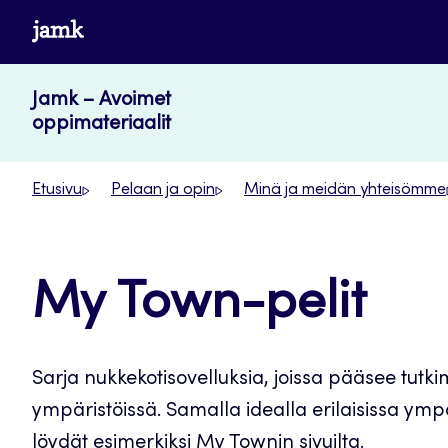
Siirry
www.jamk.fi
suoraan
sisältöön
Jamk – Avoimet
oppimateriaalit
Etusivu
Pelaan ja opin
Minä ja meidän yhteisömme
My Town-pelit
Sarja nukkekotisovelluksia, joissa pääsee tut
ympäristöissä. Samalla idealla erilaisissa ympär
löydät esimerkiksi
My Townin sivuilta
.