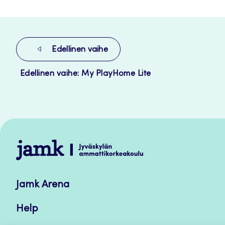
Edellinen vaihe
Edellinen vaihe: My PlayHome Lite
Jamk
–
Avoimet
Jamk Arena
oppimateriaalit
Help