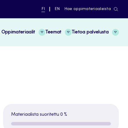
NYKYINEN
VAIHDA
FI
EN
Hae oppimateriaaleista
KIELI,
KIELTÄ,
SUOMI
ENGLISH
Oppimateriaalit
Teemat
Tietoa palvelusta
Materiaalista suoritettu
0 %