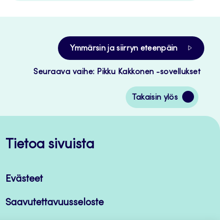
Ymmärsin ja siirryn eteenpäin
Seuraava vaihe: Pikku Kakkonen -sovellukset
Siirry
Takaisin ylös
takaisin
sivun
alkuun
Tietoa sivuista
Evästeet
Saavutettavuusseloste