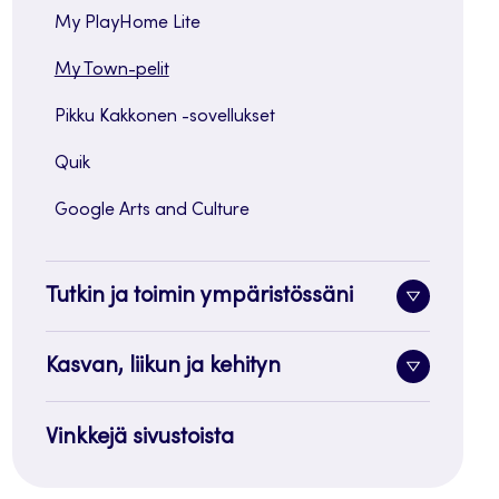
My PlayHome Lite
My Town-pelit
Pikku Kakkonen -sovellukset
Quik
Google Arts and Culture
Tutkin ja toimin ympäristössäni
Alavalik
painike
Kasvan, liikun ja kehityn
Alavalik
painike
Vinkkejä sivustoista