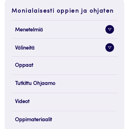
Monialaisesti oppien ja ohjaten
Menetelmiä
Alavaliko
painike
Välineitä
Alavaliko
painike
Oppaat
Tutkittu Ohjaamo
Videot
Oppimateriaalit