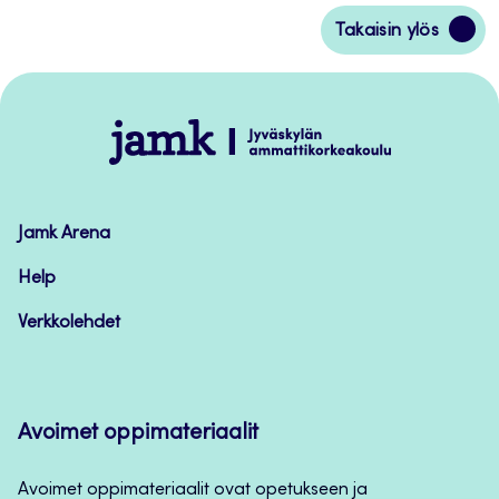
Siirry
Takaisin ylös
takaisin
sivun
alkuun
Jamk
–
Avoimet
oppimateriaalit
Jamk Arena
Help
Verkkolehdet
Avoimet oppimateriaalit
Avoimet oppimateriaalit ovat opetukseen ja