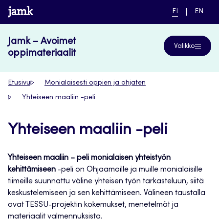
Siirry
www.jamk.fi
NYKYINEN
VAIHDA
FI
EN
suoraan
KIELI,
KIELTÄ,
SUOMI
ENGLIS
sisältöön
Jamk – Avoimet
Valikko
oppimateriaalit
Etusivu
Monialaisesti oppien ja ohjaten
Yhteiseen maaliin -peli
Yhteiseen maaliin -peli
Yhteiseen maaliin – peli monialaisen yhteistyön
kehittämiseen
-peli on Ohjaamoille ja muille monialaisille
tiimeille suunnattu väline yhteisen työn tarkasteluun, siitä
keskustelemiseen ja sen kehittämiseen. Välineen taustalla
ovat TESSU-projektin kokemukset, menetelmät ja
materiaalit valmennuksista.