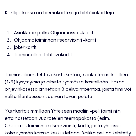
Korttipakassa on teemakortteja ja tehtäväkortteja:
Asiakkaan polku Ohjaamossa –kortit
Ohjaamotoiminnan itsearviointi -kortit
jokerikortit
Toiminnalliset tehtäväkortit
Toiminnallinen tehtäväkortti kertoo, kuinka teemakorttien
(1-3) kysymyksiä ja aiheita ryhmässä käsitellään. Pakan
ohjevihkosessa annetaan 3 pelivaihtoehtoa, joista tiimi voi
valita tilanteeseen sopivan tavan pelata.
Yksinkertaisimmillaan Yhteiseen maaliin -peli toimii niin,
että nostetaan vuorotellen teemapakasta (esim.
Ohjaamo-toiminnan itsearviointi) kortti, josta yhdessä
koko ryhmän kanssa keskustellaan. Vaikka peli on kehitetty