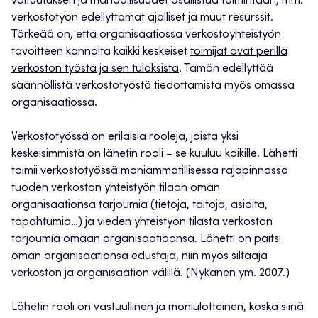
valtuutuksen ja mahdollisuudet osallistua toimintaan, mm.
verkostotyön edellyttämät ajalliset ja muut resurssit.
Tärkeää on, että organisaatiossa verkostoyhteistyön
tavoitteen kannalta kaikki keskeiset
toimijat ovat perillä
verkoston työstä ja sen tuloksista
. Tämän edellyttää
säännöllistä verkostotyöstä tiedottamista myös omassa
organisaatiossa.
Verkostotyössä on erilaisia rooleja, joista yksi
keskeisimmistä on lähetin rooli – se kuuluu kaikille. Lähetti
toimii verkostotyössä
moniammatillisessa rajapinnassa
tuoden verkoston yhteistyön tilaan oman
organisaationsa tarjoumia (tietoja, taitoja, asioita,
tapahtumia…) ja vieden yhteistyön tilasta verkoston
tarjoumia omaan organisaatioonsa. Lähetti on paitsi
oman organisaationsa edustaja, niin myös siltaaja
verkoston ja organisaation välillä. (Nykänen ym. 2007.)
Lähetin rooli on vastuullinen ja moniulotteinen, koska siinä