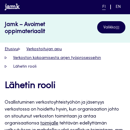
Siirry
www.jamk.fi
NYKYINEN
VAIHDA
FI
EN
suoraan
KIELI,
KIELTÄ,
SUOMI
ENGLIS
sisältöön
Jamk – Avoimet
Valikko
oppimateriaalit
Etusivu
Verkostoitujan apu
Verkoston kokoamisesta arjen työprosesseihin
Lähetin rooli
Lähetin rooli
Osallistuminen verkostoyhteistyöhön ja jäsenyys
verkostossa on hoidettu hyvin, kun organisaation johto
on sitoutunut verkoston toimintaan ja antaa
organisaationsa
toimijalle
tehtävän edellyttämän