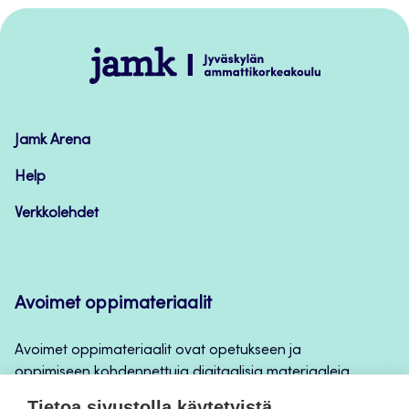
sivun
alkuun
Jamk
–
Avoimet
oppimateriaalit
Jamk Arena
Help
Verkkolehdet
Avoimet oppimateriaalit
Avoimet oppimateriaalit ovat opetukseen ja
oppimiseen kohdennettuja digitaalisia materiaaleja,
joita voidaan käyttää mm. Jamkin
Tietoa sivustolla käytetyistä