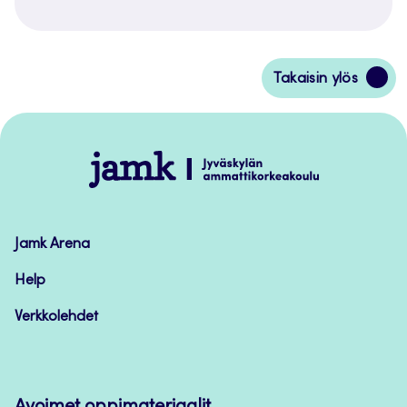
Siirry
Takaisin ylös
takaisin
sivun
alkuun
Jamk
–
Avoimet
oppimateriaalit
Jamk Arena
Help
Verkkolehdet