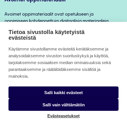
Avoimet oppimateriaalit
Avoimet oppimateriaalit ovat opetukseen ja
oppimiseen kohdennettuja digitaalisia materiaaleja,
joita voidaan käyttää mm. Jamkin
Tietoa sivustolla käytetyistä
opintojaksototeutuksilla, jatkuvan oppimisen ja
evästeistä
itseopiskelun apuna.
Käytämme sivustollamme evästeitä kerätäksemme ja
analysoidaksemme sivuston suorituskykyä ja käyttöä,
Tietoa sivuista
tarjotaksemme sosiaalisen median ominaisuuksia sekä
parantaaksemme ja räätälöidäksemme sisältöä ja
Evästeet
mainoksia.
Saavutettavuusseloste
Salli kaikki evästeet
Tietosuojaseloste
Salli vain välttämätön
Evästeasetukset