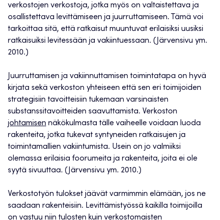
verkostojen verkostoja, jotka myös on valtaistettava ja
osallistettava levittämiseen ja juurruttamiseen. Tämä voi
tarkoittaa sitä, että ratkaisut muuntuvat erilaisiksi uusiksi
ratkaisuiksi levitessään ja vakiintuessaan. (Järvensivu ym.
2010.)
Juurruttamisen ja vakiinnuttamisen toimintatapa on hyvä
kirjata sekä verkoston yhteiseen että sen eri toimijoiden
strategisiin tavoitteisiin tukemaan varsinaisten
substanssitavoitteiden saavuttamista. Verkoston
johtamisen
näkökulmasta tälle vaiheelle voidaan luoda
rakenteita, jotka tukevat syntyneiden ratkaisujen ja
toimintamallien vakiintumista. Usein on jo valmiiksi
olemassa erilaisia foorumeita ja rakenteita, joita ei ole
syytä sivuuttaa. (Järvensivu ym. 2010.)
Verkostotyön tulokset jäävät varmimmin elämään, jos ne
saadaan rakenteisiin. Levittämistyössä kaikilla toimijoilla
on vastuu niin tulosten kuin verkostomaisten