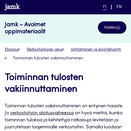
Siirry
www.jamk.fi
NYKYINEN
VAIHDA
FI
EN
suoraan
KIELI,
KIELTÄ,
SUOMI
ENGLIS
sisältöön
Jamk – Avoimet
Valikko
oppimateriaalit
Etusivu
Verkostoitujan apu
Johtaminen ja koordinointi
Toiminnan tulosten vakiinnuttaminen
Toiminnan tulosten
vakiinnuttaminen
Toiminnan tulosten vakiinnuttaminen on erityinen haaste.
Jo
verkostotyön aloitusvaiheessa
on hyvä miettiä, kuinka
toiminnan tuloksia ja kehitettyjä ratkaisuja levitetään ja
juurrutetaan laajemmalle verkostoihin. Samalla luodaan