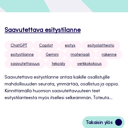
Saavutettava esitystilanne
ChatGPT
Copilot
esitys
esityslaitteisto
esitystilanne
Gemini
materiaali
rakenne
saavutettavuus
tekoäly
verkkokokous
Saavutettava esitystilanne antaa kaikille osallistujille
mahdollisuuden seurata, ymmärtää, osallistua ja oppia.
Kiinnittämällä huomion saavutettavuuteen teet
esitystilanteesta myös itsellesi selkeämmän. Toteuta...
Siirry
Takaisin ylös