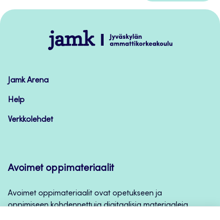
takaisin
sivun
alkuun
Jamk
–
Avoimet
oppimateriaalit
Jamk Arena
Help
Verkkolehdet
Avoimet oppimateriaalit
Avoimet oppimateriaalit ovat opetukseen ja
oppimiseen kohdennettuja digitaalisia materiaaleja,
joita voidaan käyttää mm. Jamkin