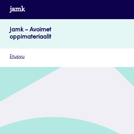
Siirry
www.jamk.fi
suoraan
sisältöön
Jamk – Avoimet
oppimateriaalit
Etusivu