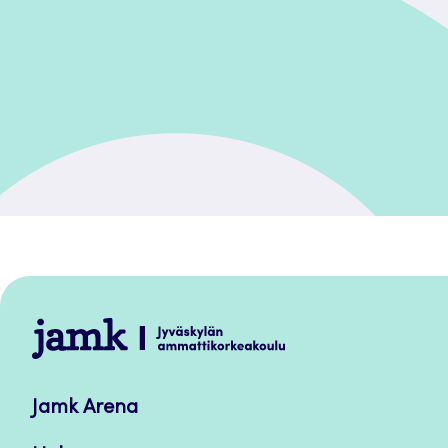
Jamk
–
Avoimet
Jamk Arena
oppimateriaalit