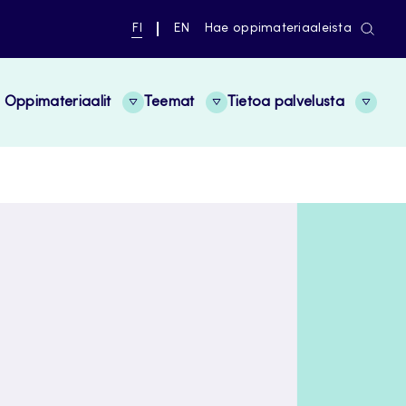
NYKYINEN
VAIHDA
FI
EN
Hae oppimateriaaleista
KIELI,
KIELTÄ,
SUOMI
ENGLISH
Oppimateriaalit
Teemat
Tietoa palvelusta