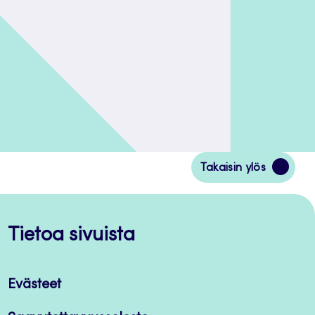
Siirry
Takaisin ylös
takaisin
sivun
alkuun
Tietoa sivuista
Evästeet