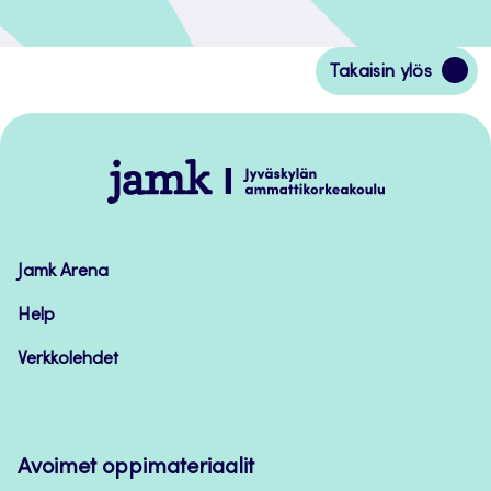
Siirry
Takaisin ylös
takaisin
sivun
alkuun
Jamk
–
Avoimet
oppimateriaalit
Jamk Arena
Help
Verkkolehdet
Avoimet oppimateriaalit