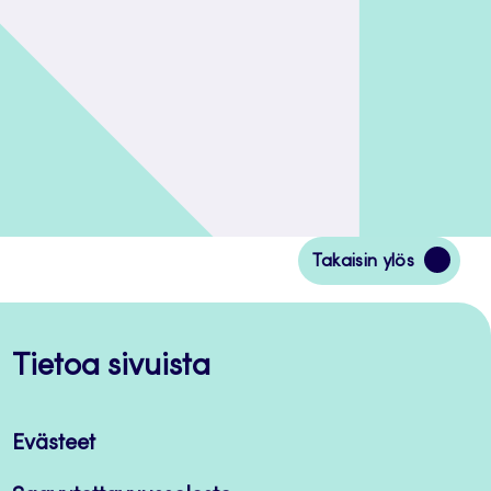
Siirry
Takaisin ylös
takaisin
sivun
alkuun
Tietoa sivuista
Evästeet