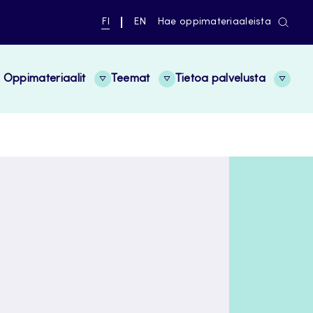
NYKYINEN
VAIHDA
FI
EN
Hae oppimateriaaleista
KIELI,
KIELTÄ,
SUOMI
ENGLISH
Oppimateriaalit
Teemat
Tietoa palvelusta