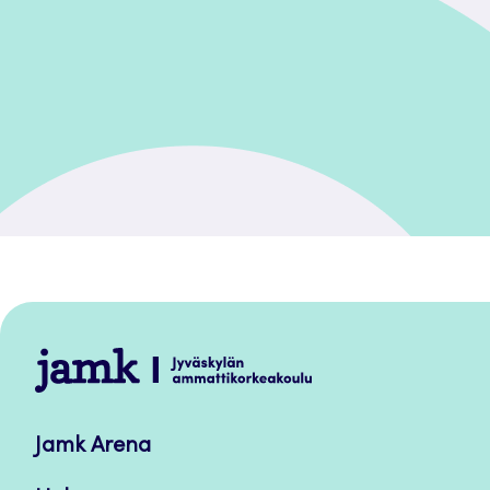
Jamk
–
Avoimet
Jamk Arena
oppimateriaalit