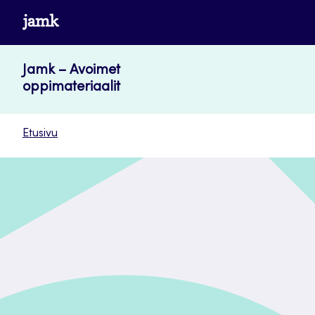
Siirry
www.jamk.fi
suoraan
sisältöön
Jamk – Avoimet
oppimateriaalit
Etusivu