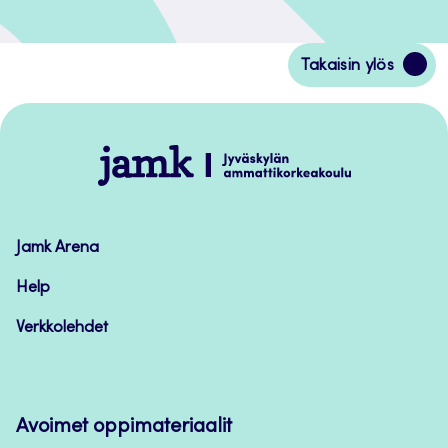
Siirry
Takaisin ylös
takaisin
sivun
alkuun
Jamk
–
Avoimet
oppimateriaalit
Jamk Arena
Help
Verkkolehdet
Avoimet oppimateriaalit