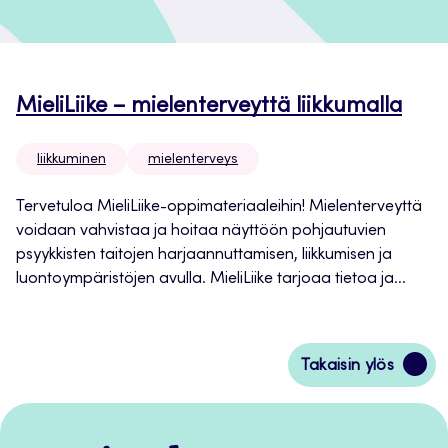
MieliLiike – mielenterveyttä liikkumalla
liikkuminen
mielenterveys
Tervetuloa MieliLiike-oppimateriaaleihin! Mielenterveyttä
voidaan vahvistaa ja hoitaa näyttöön pohjautuvien
psyykkisten taitojen harjaannuttamisen, liikkumisen ja
luontoympäristöjen avulla. MieliLiike tarjoaa tietoa ja...
Siirry
Takaisin ylös
takaisin
sivun
alkuun