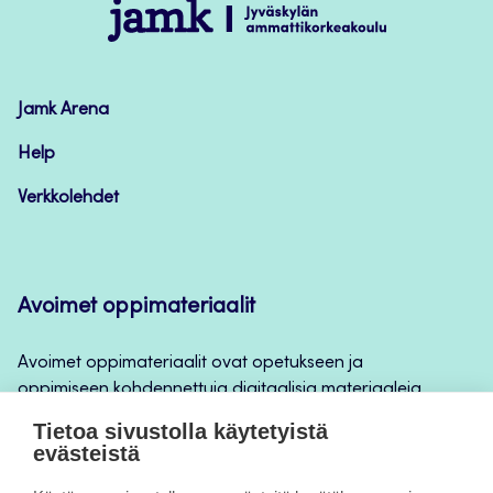
Jamk
–
Avoimet
oppimateriaalit
Jamk Arena
Help
Verkkolehdet
Avoimet oppimateriaalit
Avoimet oppimateriaalit ovat opetukseen ja
oppimiseen kohdennettuja digitaalisia materiaaleja,
joita voidaan käyttää mm. Jamkin
Tietoa sivustolla käytetyistä
opintojaksototeutuksilla, jatkuvan oppimisen ja
evästeistä
itseopiskelun apuna.