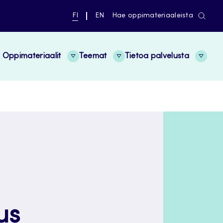
NYKYINEN
VAIHDA
FI
EN
Hae oppimateriaaleista
KIELI,
KIELTÄ,
SUOMI
ENGLISH
Oppimateriaalit
Teemat
Tietoa palvelusta
us