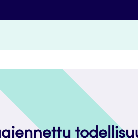
aajennettu todellisu