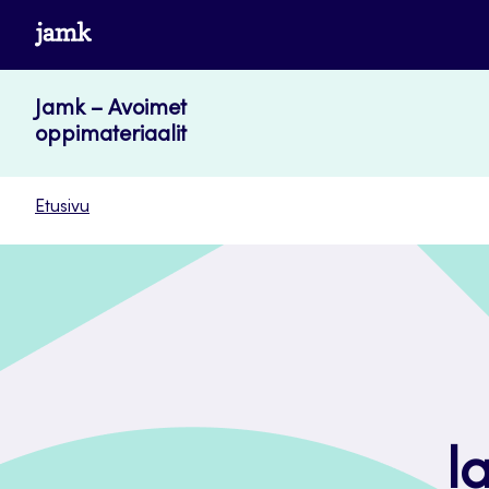
Siirry
www.jamk.fi
suoraan
sisältöön
Jamk – Avoimet
oppimateriaalit
Etusivu
l