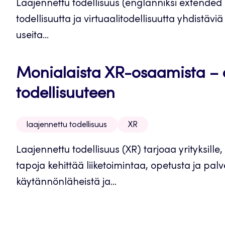
Laajennettu todellisuus (englanniksi extended r
todellisuutta ja virtuaalitodellisuutta yhdistävi
useita...
Monialaista XR-osaamista – 
todellisuuteen
laajennettu todellisuus
XR
Laajennettu todellisuus (XR) tarjoaa yrityksille, 
tapoja kehittää liiketoimintaa, opetusta ja pal
käytännönläheistä ja...