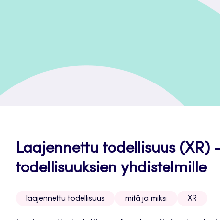
Laajennettu todellisuus (XR) –
todellisuuksien yhdistelmille
laajennettu todellisuus
mitä ja miksi
XR