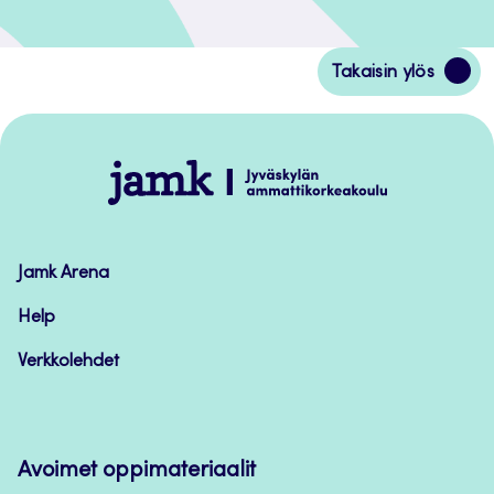
Siirry
Takaisin ylös
takaisin
sivun
alkuun
Jamk
–
Avoimet
oppimateriaalit
Jamk Arena
Help
Verkkolehdet
Avoimet oppimateriaalit